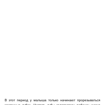
В этот период у малыша только начинают прорезываться
молочные зубки. Чистить зубы годовалому ребенку нужно