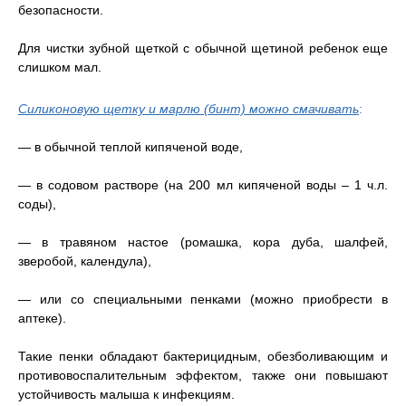
безопасности.
Для чистки зубной щеткой с обычной щетиной ребенок еще
слишком мал.
Силиконовую щетку и марлю (бинт) можно смачивать
:
— в обычной теплой кипяченой воде,
— в содовом растворе (на 200 мл кипяченой воды – 1 ч.л.
соды),
— в травяном настое (ромашка, кора дуба, шалфей,
зверобой, календула),
— или со специальными пенками (можно приобрести в
аптеке).
Такие пенки обладают бактерицидным, обезболивающим и
противовоспалительным эффектом, также они повышают
устойчивость малыша к инфекциям.