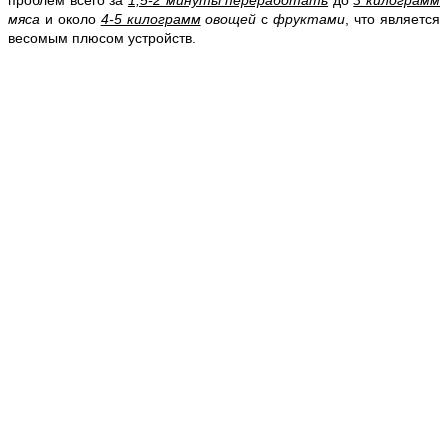
проблем всего за
1,5-2 минуты переработать
до
3 килограмм
мяса
и около
4-5 килограмм
овощей
с
фруктами
, что является
весомым плюсом устройств.