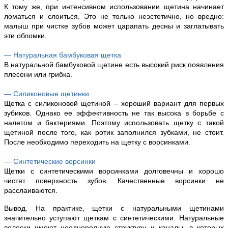
К тому же, при интенсивном использовании щетина начинает
ломаться и слоиться. Это не только неэстетично, но вредно:
малыш при чистке зубов может царапать десны и заглатывать
эти обломки.
— Натуральная бамбуковая щетка
В натуральной бамбуковой щетине есть высокий риск появления
плесени или грибка.
— Силиконовые щетинки
Щетка с силиконовой щетиной – хороший вариант для первых
зубиков. Однако ее эффективность не так высока в борьбе с
налетом и бактериями. Поэтому использовать щетку с такой
щетиной после того, как ротик заполнился зубками, не стоит.
После необходимо переходить на щетку с ворсинками.
— Синтетические ворсинки
Щетки с синтетическими ворсинками долговечны и хорошо
чистят поверхность зубов. Качественные ворсинки не
расслаиваются.
Вывод. На практике, щетки с натуральными щетинами
значительно уступают щеткам с синтетическими. Натуральные
волоски имеют неоднородную структуру и каналы, в которых