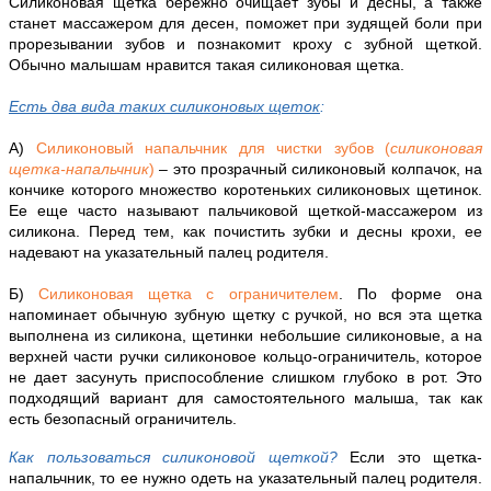
Силиконовая щетка бережно очищает зубы и десны, а также
станет массажером для десен, поможет при зудящей боли при
прорезывании зубов и познакомит кроху с зубной щеткой.
Обычно малышам нравится такая силиконовая щетка.
Есть два вида таких силиконовых щеток
:
А)
Силиконовый напальчник для чистки зубов (
силиконовая
щетка-напальчник
)
– это прозрачный силиконовый колпачок, на
кончике которого множество коротеньких силиконовых щетинок.
Ее еще часто называют пальчиковой щеткой-массажером из
силикона. Перед тем, как почистить зубки и десны крохи, ее
надевают на указательный палец родителя.
Б)
Силиконовая щетка с ограничителем
. По форме она
напоминает обычную зубную щетку с ручкой, но вся эта щетка
выполнена из силикона, щетинки небольшие силиконовые, а на
верхней части ручки силиконовое кольцо-ограничитель, которое
не дает засунуть приспособление слишком глубоко в рот. Это
подходящий вариант для самостоятельного малыша, так как
есть безопасный ограничитель.
Как пользоваться силиконовой щеткой?
Если это щетка-
напальчник, то ее нужно одеть на указательный палец родителя.