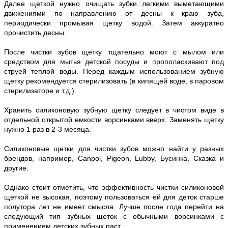
Далее щеткой нужно очищать зубки легкими выметающими
движениями по направлению от десны к краю зуба,
периодически промывая щетку водой. Затем аккуратно
прочистить десны.
После чистки зубов щетку тщательно моют с мылом или
средством для мытья детской посуды и прополаскивают под
струей теплой воды. Перед каждым использованием зубную
щетку рекомендуется стерилизовать (в кипящей воде, в паровом
стерилизаторе и т.д.).
Хранить силиконовую зубную щетку следует в чистом виде в
отдельной открытой емкости ворсинками вверх. Заменять щетку
нужно 1 раз в 2-3 месяца.
Силиконовые щетки для чистки зубов можно найти у разных
брендов, например, Canpol, Pigeon, Lubby, Бусинка, Сказка и
другие.
Однако стоит отметить, что эффективность чистки силиконовой
щеткой не высокая, поэтому пользоваться ей для деток старше
полутора лет не имеет смысла. Лучше после года перейти на
следующий тип зубных щеток с обычными ворсинками с
применением детских зубных паст.