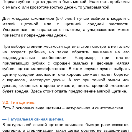
Первая зубная щетка должна быть мягкой. Если есть проблемы
с эмалью или кровоточивостью десен, то ультрамягкой.
Для младших школьников (
5-7 лет
) лучше выбирать модели с
мягкой щетиной или с щетиной средней жесткости.
Ультрамягкая не справится с налетом, а ультражесткая может
привести к повреждениям десен.
При выборе степени жесткости щетины стоит смотреть не только
на возраст ребенка, но также обратить внимание на его
индивидуальные особенности. Например, при плотно
прилегающих зубках с хорошей эмалью и деснами мягкая
зубная щетка малоэффективна. В этом случае лучше выбрать
щетину средней жесткости, она хорошо снимает налет, борется
с кариесом, массирует десны. А вот при тонкой эмали или
деснах, склонных к кровоточивости, щетка средней жесткости
будет вредна. Здесь стоит отдать предпочтение мягкой щетине.
3
.
2
.
Тип щетины
Есть 2 основных вида щетины – натуральная и синтетическая.
— Натуральная свиная щетина
В натуральной свиной щетине начинают быстро размножаются
бактерии, а стерилизации такая щетка обычно не выдерживает.