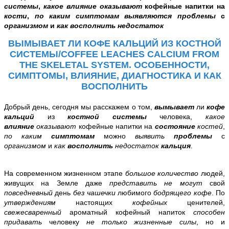
системы
,
какое влияние
оказывают
кофейные напитки на
кости
,
по каким симптомам выявляются проблемы
с
организмом
и
как восполнить недостаток
ВЫМЫВАЕТ ЛИ КОФЕ КАЛЬЦИЙ ИЗ КОСТНОЙ
СИСТЕМЫ/COFFEE LEACHES CALCIUM FROM
THE SKELETAL SYSTEM. ОСОБЕННОСТИ,
СИМПТОМЫ, ВЛИЯНИЕ, ДИАГНОСТИКА И КАК
ВОСПОЛНИТЬ
Добрый день, сегодня мы расскажем о том,
вымывает
ли
кофе
кальций
из
костной системы
человека,
какое
влияние
оказывают
кофейные напитки на
состояние
костей
,
по каким
симптомам
можно
выявить
проблемы
с
организмом
и
как
восполнить
недостаток
кальция
.
На современном жизненном этапе
большое количество
людей,
живущих на Земле даже
представить не могут
свой
повседневный
день
без чашечки
любимого
бодрящего кофе
. По
утверждениям
настоящих
кофейных
ценителей,
свежесваренный
ароматный кофейный напиток
способен
придавать
человеку
не только жизненные силы
, но и