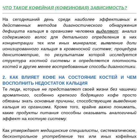
ЧТО ТАКОЕ КОФЕЙНАЯ (КОФЕИНОВАЯ) ЗАВИСИМОСТЬ?
На сегодняшний день среди
наиболее эффективных
и
действенных методов диагностического обнаружения
дефицита кальция
в
организме
человека
выделяют
:
анализ
содержимого волос
для
детального определения
в них
концентрации
тех или иных
минералов
;
выявление доли
ионизированного кальция
в
кровеносной системе
;
процедура
денситометрию
, по
результатам
которой
исследуется
структура костной системы
и
определяется
плотность
костей
и другие
менее востребованные способы диагностики
.
2. КАК ВЛИЯЕТ КОФЕ НА СОСТОЯНИЕ КОСТЕЙ И ЧЕМ
ВОСПОЛНИТЬ НЕДОСТАТОК КАЛЬЦИЯ
Те люди, которые
не представляют
своей жизни
без чашечки
ароматного
, особенно
крепкого бодрящего кофе
просто
обязаны
знать
основные причины
, способствующие
выведению
кальция
из
организма
. Кроме того, крайне
важно
понимать
,
какие
продукты питания
способны
оказывать аналогичный
эффект
на
костную систему
.
Как
утверждают медицинские специалисты
, систематическое,
бесконтрольное употребление
тех или иных кофейных