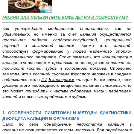
МОЖНО ИЛИ НЕЛЬЗЯ ПИТЬ КОФЕ ДЕТЯМ И ПОДРОСТКАМ?
Как
утверждают
медицинские специалисты
, как
не
удивительно
, но именно за счет
кальция
осуществляется
правильная работа сердечно-сосудистой
,
центральной
нервной
и
мышечной систем
. Кроме того,
кальций
,
способствует
формированию
у людей
надежного опорно-
двигательного аппарата
. Стоит заметить, что
концентрация
кальция
в человеческом
организме
непосредственно
влияет
на
прочность костей
,
зубов
и
волосяного покрова
. Справочно
заметим, что в
костной системе
взрослого человека в среднем
содержится
около
2-2,5 килограмм
кальция
. В том случае, если
уровень
этого необходимого
вещества
начинает
снижаться
, то
это может
приводить
к частым
судорогам мышц
,
переломам
костей
и серьезным
проблемам
с
зубами
.
1. ОСОБЕННОСТИ, СИМПТОМЫ И МЕТОДЫ ДИАГНОСТИКИ
ДЕФИЦИТА КАЛЬЦИЯ В ОРГАНИЗМЕ
Само по себе
обнаружение недостатка кальция
в
организме
осуществляется совсем
несложно
. Для
определения