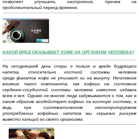
позволяет
улучшать настроение
, причем на
продолжительный
период времени.
КАКОЙ ВРЕД ОКАЗЫВАЕТ КОФЕ НА ОРГАНИЗМ ЧЕЛОВЕКА?
На сегодняшний день
споры
о
пользе
и
вреде
бодрящего
напитка, относительно
костной системы
человека
среди
фанатов кофе
не утихают
ни на минуту
. Негативное
влияние
такого
компонента
, как
кофеин
на
состояние
сердечно-сосудистой системы
человека
известно издавна
всем и вся. Однако не многие люди
задумываются
о том,
как
и
каким образом воздействует кофеин
на
костную систему
, а
ведь при
систематическом неконтролируемом
употреблении
кофейных напитков мы серьезно
рискуем
вывести кальций
из своего
организма
.