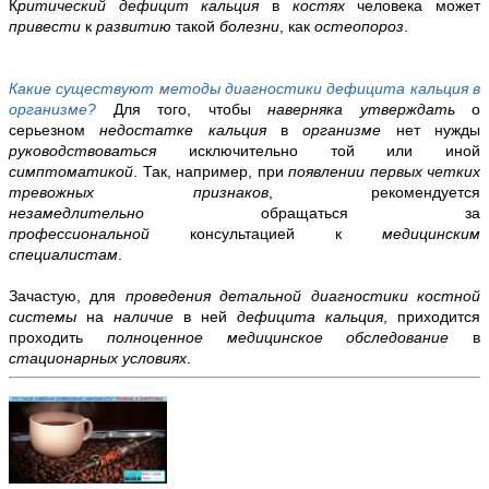
К
ритический дефицит кальция
в
костях
человека может
привести
к
развитию
такой
болезни
, как
остеопороз
.
Какие существуют методы диагностики дефицита кальция в
организме?
Для того, чтобы
наверняка утверждать
о
серьезном
недостатке кальция
в
организме
нет нужды
руководствоваться
исключительно той или иной
симптоматикой
. Так, например, при
появлении первых четких
тревожных признаков
, рекомендуется
незамедлительно
обращаться за
профессиональной
консультацией к
медицинским
специалистам
.
Зачастую, для
проведения детальной диагностики костной
системы
на
наличие
в ней
дефицита кальция
, приходится
проходить
полноценное медицинское обследование
в
стационарных условиях
.