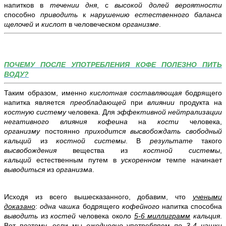
напитков в
течении дня
,
с
высокой долей вероятности
способно
приводить
к
нарушению естественного баланса
щелочей
и
кислот
в человеческом
организме
.
ПОЧЕМУ ПОСЛЕ УПОТРЕБЛЕНИЯ КОФЕ ПОЛЕЗНО ПИТЬ
ВОДУ?
Таким образом, именно
кислотная составляющая
бодрящего
напитка является
преобладающей
при
влиянии
продукта на
костную систему
человека. Для
эффективной нейтрализации
негативного влияния кофеина
на
кости
человека,
организму
постоянно
приходится высвобождать свободный
кальций
из
костной системы
. В
результате
такого
высвобождения
вещества из
костной системы
,
кальций
естественным путем в
ускоренном
темпе начинает
выводиться
из
организма
.
Исходя из всего вышесказанного, добавим, что
учеными
доказано
:
одна чашка
бодрящего
кофейного
напитка способна
выводить
из
костей
человека около
5-6 миллиграмм
кальция
.
Вот поэтому, если мы
ежедневно
употребляем
по 3-4 чашки