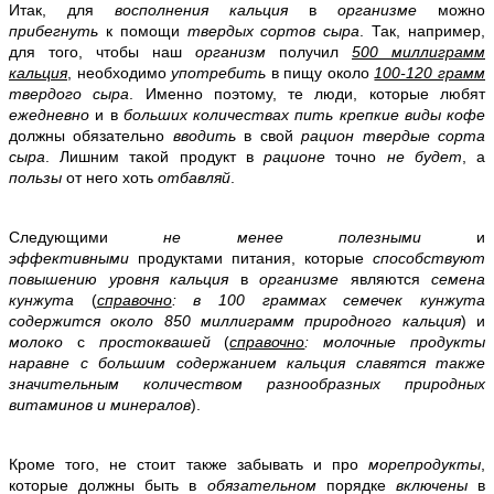
Итак, для
восполнения кальция
в
организме
можно
прибегнуть
к помощи
твердых сортов сыра
. Так, например,
для того, чтобы наш
организм
получил
500 миллиграмм
кальция
, необходимо
употребить
в пищу около
100-120 грамм
твердого сыра
. Именно поэтому, те люди, которые любят
ежедневно
и в
больших количествах пить крепкие виды кофе
должны обязательно
вводить
в свой
рацион твердые сорта
сыра
. Лишним такой продукт в
рационе
точно
не будет
, а
пользы
от него хоть
отбавляй
.
Следующими
не менее полезными
и
эффективными
продуктами питания, которые
способствуют
повышению уровня кальция
в
организме
являются
семена
кунжута
(
справочно
: в 100 граммах семечек кунжута
содержится около 850 миллиграмм природного кальция
) и
молоко
с
простоквашей
(
справочно
: молочные продукты
наравне с большим содержанием кальция славятся также
значительным количеством разнообразных природных
витаминов и минералов
).
Кроме того, не стоит также забывать и про
морепродукты
,
которые должны быть в
обязательном
порядке
включены
в