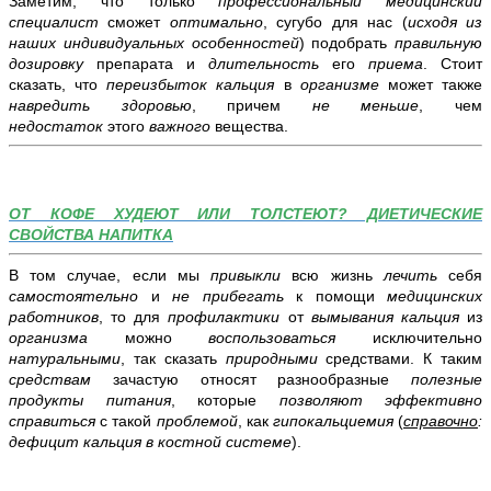
Заметим, что только
профессиональный медицинский
специалист
сможет
оптимально
, сугубо для нас (
исходя из
наших индивидуальных особенностей
) подобрать
правильную
дозировку
препарата и
длительность
его
приема
. Стоит
сказать, что
переизбыток кальция
в
организме
может также
навредить здоровью
, причем
не меньше
, чем
недостаток
этого
важного
вещества.
ОТ КОФЕ ХУДЕЮТ ИЛИ ТОЛСТЕЮТ? ДИЕТИЧЕСКИЕ
СВОЙСТВА НАПИТКА
В том случае, если мы
привыкли
всю жизнь
лечить
себя
самостоятельно
и
не прибегать
к помощи
медицинских
работников
, то для
профилактики
от
вымывания кальция
из
организма
можно
воспользоваться
исключительно
натуральными
, так сказать
природными
средствами. К таким
средствам
зачастую относят разнообразные
полезные
продукты питания
, которые
позволяют эффективно
справиться
с такой
проблемой
, как
гипокальциемия
(
справочно
:
дефицит кальция в костной системе
).