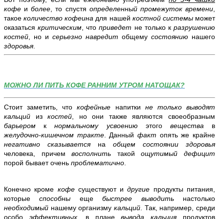
кофе
и
более
, то спустя
определенный промежуток времени
,
такое
количество кофеина
для нашей
костной системы
может
оказаться
критическим
, что
приведет
не только к
разрушению
костей
, но и
серьезно навредит
общему
состоянию
нашего
здоровья
.
МОЖНО ЛИ ПИТЬ КОФЕ РАННИМ УТРОМ НАТОЩАК?
Стоит заметить, что
кофейные
напитки
не только выводят
кальций
из
костей
, но они также являются своеобразным
барьером
к
нормальному усвоению
этого
вещества
в
желудочно-кишечном тракте
. Данный
факт
опять же крайне
негативно сказывается
на
общем состоянии здоровья
человека, причем
восполнить
такой
ощутимый дефицит
порой бывает очень
проблематично
.
Конечно кроме
кофе
существуют и
другие
продукты питания,
которые
способны
еще
быстрее выводить
настолько
необходимый
нашему организму
кальций
. Так, например, среди
особо
эффективных
, в плане
вывода кальция
продуктов