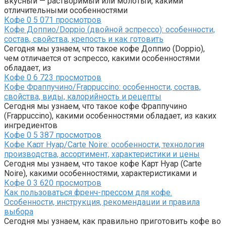
вкусный — растворимый или молотый, какими
отличительными особенностями
Кофе
0
5 071 просмотров
Кофе Доппио/Doppio (двойной эспрессо): особенности,
состав, свойства, крепость и как готовить
Сегодня мы узнаем, что такое кофе Доппио (Doppio),
чем отличается от эспрессо, какими особенностями
обладает, из
Кофе
0
6 723 просмотров
Кофе Фраппучино/Frappuccino: особенности, состав,
свойства, виды, калорийность и рецепты
Сегодня мы узнаем, что такое кофе Фраппучино
(Frappuccino), какими особенностями обладает, из каких
ингредиентов
Кофе
0
5 387 просмотров
Кофе Карт Нуар/Carte Noire: особенности, технология
производства, ассортимент, характеристики и цены
Сегодня мы узнаем, что такое кофе Карт Нуар (Carte
Noire), какими особенностями, характеристиками и
Кофе
0
3 620 просмотров
Как пользоваться френч-прессом для кофе.
Особенности, инструкция, рекомендации и правила
выбора
Сегодня мы узнаем, как правильно приготовить кофе во