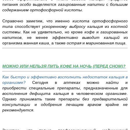
питания
особо
выделяются
газированные напитки
с
большим
содержанием ортофосфорной кислоты
.
Справочно заметим, что именно
кислота ортофосфорного
типа
способствует
ускоренному выбросу кальция
из
костной
системы
. Как не удивительно, но кроме
кофе
и
газированных
напитков
, не менее
эффективно выводит кальций
из
организма
манная каша
, а также
острая
и
маринованная пища
.
МОЖНО ИЛИ НЕЛЬЗЯ ПИТЬ КОФЕ НА НОЧЬ (ПЕРЕД СНОМ)?
Как быстро и эффективно восполнить недостаток кальция в
организме?
Сегодня в
аптеках
можно
найти
и
приобрести
специальные
препараты
, предназначенные для
восполнения дефицита кальция
в человеческом
организме
.
Однако
принимать
такие препараты
без предварительной
консультации
и
одобрения
лечащим
врачом
крайне
не
рекомендуется
.