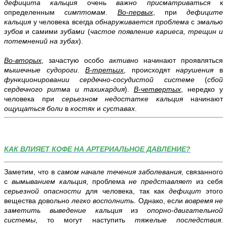
дефицита кальция
очень
важно
присматриваться
к
определенным
симптомам
.
Во-первых
, при
дефиците
кальция
у человека
всегда
обнаруживается проблема
с
эмалью
зубов
и самими
зубами
(
частое появление кариеса, трещин и
потемнений на зубах
).
Во-вторых
, зачастую особо
активно
начинают проявляться
мышечные судороги
.
В-третьих
, происходят
нарушения
в
функционировании сердечно-сосудистой системе
(
сбой
сердечного ритма и тахикардия
).
В-четвертых
, нередко у
человека при
серьезном недостатке кальция
начинают
ощущаться боли
в
костях
и
суставах
.
КАК ВЛИЯЕТ КОФЕ НА АРТЕРИАЛЬНОЕ ДАВЛЕНИЕ?
Заметим, что в
самом начале течения заболевания
, связанного
с
вымыванием кальция
, проблема
не представляет
из себя
серьезной опасности
для человека, так как
дефицит
этого
вещества довольно
легко восполнить
. Однако, если
вовремя не
заметить выведение кальция
из
опорно-двигательной
системы
, то могут наступить
тяжелые последствия
.