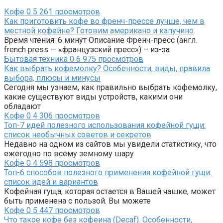
Кофе
0
5 261 просмотров
Как приготовить кофе во френч-прессе лучше, чем в
местной кофейне? Готовим американо и капучино
Время чтения: 6 минут Описание Френч-пресс (англ.
french press — «французский пресс») – из-за
Бытовая техника
0
6 975 просмотров
Как выбрать кофемолку? Особенности, виды, правила
выбора, плюсы и минусы
Сегодня мы узнаем, как правильно выбрать кофемолку,
какие существуют виды устройств, какими они
обладают
Кофе
0
4 306 просмотров
Топ-7 идей полезного использования кофейной гущи:
список необычных советов и секретов
Недавно на одном из сайтов мы увидели статистику, что
ежегодно по всему земному шару
Кофе
0
4 598 просмотров
Топ-6 способов полезного применения кофейной гущи:
список идей и вариантов
Кофейная гуща, которая остается в Вашей чашке, может
быть применена с пользой. Вы можете
Кофе
0
5 447 просмотров
Что такое кофе без кофеина (Decaf). Особенности,