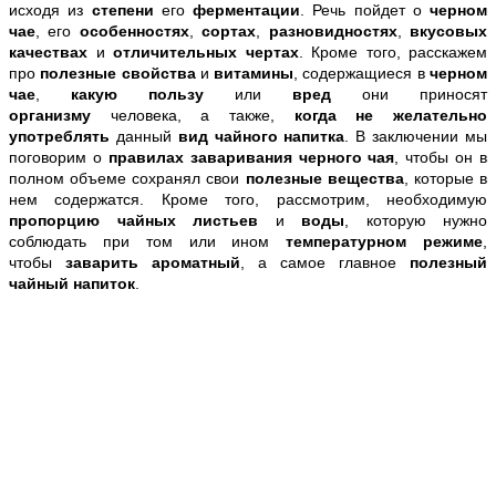
исходя из
степени
его
ферментации
. Речь пойдет о
черном
чае
, его
особенностях
,
сортах
,
разновидностях
,
вкусовых
качествах
и
отличительных чертах
. Кроме того, расскажем
про
полезные свойства
и
витамины
, содержащиеся в
черном
чае
,
какую пользу
или
вред
они приносят
организму
человека, а также,
когда не желательно
употреблять
данный
вид чайного напитка
. В заключении мы
поговорим о
правилах заваривания черного чая
, чтобы он в
полном объеме сохранял свои
полезные вещества
, которые в
нем содержатся. Кроме того, рассмотрим, необходимую
пропорцию чайных листьев
и
воды
, которую нужно
соблюдать при том или ином
температурном режиме
,
чтобы
заварить ароматный
, а самое главное
полезный
чайный напиток
.