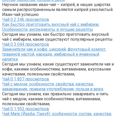
Научное название иван-чая – кипрей, в наших широтах
самым распространенным является кипрей узколистый.
Иван-чай успешно
Чай
0
2 346 просмотров
Как быстро приготовить вкусный чай с имбирем.
Особенности, ингредиенты и лучшие рецепты
Сегодня мы узнаем, как быстро приготовить вкусный
чай с имбирем, какие существуют популярные рецепты
Чай
0
3 044 просмотров
Заменители чая и кофе: цикорий, фруктовый компот,
травяной настой, каркаде, имбирный и ячменный
напитки
Сегодня мы узнаем, какие существуют заменители чая и
кофе, какими особенностями, витаминами, вкусовыми
качествами, полезными свойствами,
Чай
0
1 837 просмотров
Чай с медом: особенности, свойства, качества,
заваривание, правила употребления, польза и вред
Сегодня мы узнаем, как правильно заваривать и пить
чай с медом, какими особенностями, витаминами,
полезными свойствами,
Чай
0
1 953 просмотров
Чай Мате (Йерба, Падуб): особенности, состав, качества,