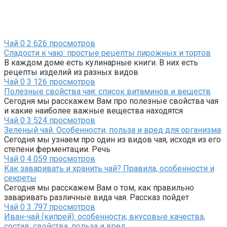
Чай
0
2 626 просмотров
Сладости к чаю: простые рецепты пирожных и тортов
В каждом доме есть кулинарные книги. В них есть
рецепты изделий из разных видов
Чай
0
3 126 просмотров
Полезные свойства чая: список витаминов и веществ
Сегодня мы расскажем Вам про полезные свойства чая
и какие наиболее важные вещества находятся
Чай
0
3 524 просмотров
Зеленый чай. Особенности, польза и вред для организма
Сегодня мы узнаем про один из видов чая, исходя из его
степени ферментации. Речь
Чай
0
4 059 просмотров
Как заваривать и хранить чай? Правила, особенности и
секреты
Сегодня мы расскажем Вам о том, как правильно
заваривать различные вида чая. Рассказ пойдет
Чай
0
3 797 просмотров
Иван-чай (кипрей): особенности, вкусовые качества,
состав, свойства, польза и вред