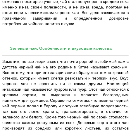
отмечают некоторые ученые, чай стал популярен в средние века
именно из-за своей полезности, а не из-за вреда, поэтому не
стоит верить пессимистам черного чая. Все дело заключается в
правильном заваривании и определенной дозировке
потребления чайного напитка в сутки.
Зеленый чай. Особенности и вкусовые качества
Заметим, не все люди знают, что почти родной и любимый нам с
детства черный чай на его родине в Китае называют красным.
Все потому, что при его заваривании образуется темно-красный
оттенок, который имеет слегка резковатый и терпкий вкус. Вкус
черного чая не сравнить ни с каким другим. Настоящий
китайский чай называется пуэром или пуэр. Этот чай относится к
крепким сортам, он выдержан и является благородным
напитком для гурманов. Справочно отметим, что именно черный
чай первым попал в Европу и получил всеобщую популярность,
так как его легко хранить, транспортировать, в отличие от
зеленого или белого. Кроме того черный чай по своей стоимости
является самым доступным из всех. Дешевые сорта этого чая
производят из средних или коротких листьев, из остатков