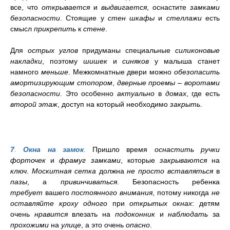
все, что
открывается
и
выдвигается
, оснастите
замками
безопасности
. Стоящие у
стен шкафы
и
стеллажи
есть
смысл
прикрепить
к
стене
.
Для
острых углов
придуманы специальные
силиконовые
накладки
,
поэтому
шишек
и
синяков
у малыша станет
намного
меньше
. Межкомнатные двери можно
обезопасить
амортизирующим стопором
,
дверные проемы
–
воротами
безопасности
. Это особенно
актуально
в
домах
, где есть
второй этаж
, доступ на который необходимо
закрыть
.
7
.
Окна на замок
.
Пришло время
оснастить ручки
форточек
и
фрамуг замками
, которые
закрываются
на
ключ
.
Москитная сетка
должна
не просто вставляться
в
пазы
, а
привинчиваться
. Безопасность ребенка
требует
вашего
постоянного внимания
, потому никогда
не
оставляйте кроху одного
при
открытых окнах
: детям
очень
нравится
влезать на
подоконник
и
наблюдать
за
прохожими
на
улице
, а это очень
опасно
.