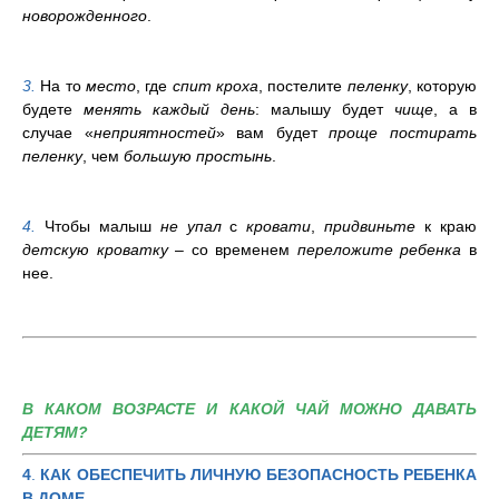
новорожденного
.
3.
На то
место
, где
спит кроха
, постелите
пеленку
, которую
будете
менять каждый день
: малышу будет
чище
, а в
случае «
неприятностей
» вам будет
проще постирать
пеленку
, чем
большую простынь
.
4.
Чтобы малыш
не упал
с
кровати
,
придвиньте
к краю
детскую кроватку
– со временем
переложите ребенка
в
нее.
В КАКОМ ВОЗРАСТЕ И КАКОЙ ЧАЙ МОЖНО ДАВАТЬ
ДЕТЯМ?
4
.
КАК ОБЕСПЕЧИТЬ ЛИЧНУЮ БЕЗОПАСНОСТЬ РЕБЕНКА
В ДОМЕ