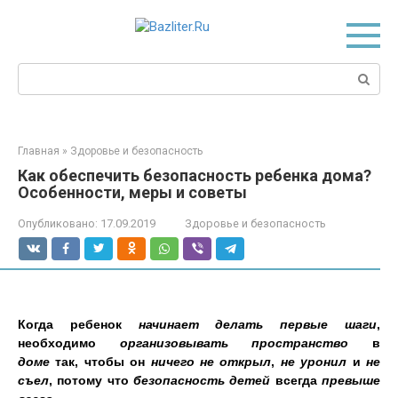
Перейти
к
контенту
Поиск:
Главная
»
Здоровье и безопасность
Как обеспечить безопасность ребенка дома?
Особенности, меры и советы
Опубликовано:
17.09.2019
Здоровье и безопасность
Когда ребенок
начинает делать первые шаги
,
необходимо
организовывать пространство
в
доме
так, чтобы он
ничего не открыл
,
не уронил
и
не
съел
, потому что
безопасность детей
всегда
превыше