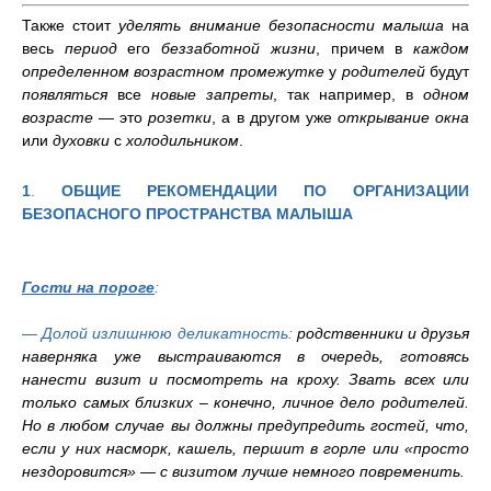
Также стоит
уделять внимание безопасности малыша
на
весь
период
его
беззаботной
жизни
, причем в
каждом
определенном возрастном промежутке
у
родителей
будут
появляться
все
новые запреты
, так например, в
одном
возрасте
— это
розетки
, а в другом уже
открывание окна
или
духовки
с
холодильником
.
1
.
ОБЩИЕ РЕКОМЕНДАЦИИ ПО ОРГАНИЗАЦИИ
БЕЗОПАСНОГО ПРОСТРАНСТВА МАЛЫША
Гости на пороге
:
— Долой излишнюю деликатность:
родственники и друзья
наверняка уже выстраиваются в очередь, готовясь
нанести визит и посмотреть на кроху. Звать всех или
только самых близких – конечно, личное дело родителей.
Но в любом случае вы должны предупредить гостей, что,
если у них насморк, кашель, першит в горле или «просто
нездоровится» — с визитом лучше немного повременить.