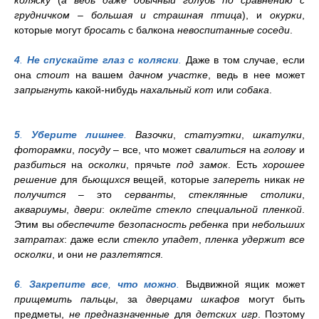
коляску
(
а ведь даже обычный голубь по сравнению с
грудничком – большая и страшная птица
), и
окурки
,
которые могут
бросать
с балкона
невоспитанные соседи
.
4
.
Не спускайте глаз с коляски
.
Даже в том случае, если
она
стоит
на вашем
дачном участке
, ведь в нее может
запрыгнуть
какой-нибудь
нахальный кот
или
собака
.
5
.
Уберите лишнее
.
Вазочки
,
статуэтки
,
шкатулки
,
фоторамки
,
посуду
– все, что может
свалиться
на
голову
и
разбиться
на
осколки
, прячьте
под замок
. Есть
хорошее
решение
для
бьющихся
вещей, которые
запереть
никак
не
получится
– это
серванты
,
стеклянные столики
,
аквариумы
,
двери
:
оклейте стекло специальной пленкой
.
Этим вы
обеспечите безопасность ребенка
при
небольших
затратах
: даже если
стекло упадет
,
пленка удержит все
осколки
, и они
не разлетятся
.
6
.
Закрепите все
,
что можно
.
Выдвижной ящик может
прищемить пальцы
, за
дверцами шкафов
могут быть
предметы,
не предназначенные
для
детских
игр
. Поэтому