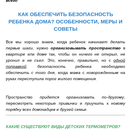
всего
КАК ОБЕСПЕЧИТЬ БЕЗОПАСНОСТЬ
РЕБЕНКА ДОМА? ОСОБЕННОСТИ, МЕРЫ И
СОВЕТЫ
Все мы хорошо знаем, когда ребенок
начинает делать
первые шаги
, нужно
организовывать
пространство
в
квартире
или
доме
так, чтобы он
ничего не открыл
,
не
уронил
и
не съел
. Это, конечно,
правильно
, но с
одной
поправкой
:
безопасность ребенка
необходимо
обеспечить
с того дня
, когда
мама
с
новорожденным
на
руках
переступила порог
жилого помещения
.
Пространство
придется организовать по-другому
,
пересмотреть некоторые
привычки
и
приучить
к
новому
порядку
всех
домочадцев
и
друзей
семьи.
КАКИЕ СУЩЕСТВУЮТ ВИДЫ ДЕТСКИХ ТЕРМОМЕТРОВ?