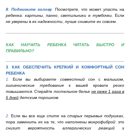
8
.
Поднимите голову
.
Посмотрите, что может
упасть
на
ребенка
:
картины
,
панно
,
светильники
и
тумбочки
. Если
не уверены
в их
надежности
, лучше
снимите
их совсем.
КАК НАУЧИТЬ РЕБЕНКА ЧИТАТЬ БЫСТРО И
ПРАВИЛЬНО?
3
.
КАК ОБЕСПЕЧИТЬ КРЕПКИЙ И КОМФОРТНЫЙ СОН
РЕБЕНКА
1.
Если вы
выбираете совместный сон
с
малышом
,
гигиенические требования
к вашей кровати
резко
повышаются
. Стирайте
постельное белье
не реже 1 раза в
5 дней
детским порошком
.
2.
Если вы все еще
спите
на
старых перьевых подушках
,
пора
заменить
их на те, что
наполнены микрофиброй
: это
снизит вероятность аллергических реакций
у