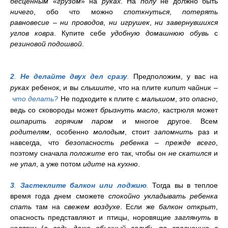
бесценным
«
грузом
» на
руках
. На
полу
не должно быть
ничего
, обо что можно
споткнуться
,
потерять
равновесие
–
ни проводов
,
ни игрушек
,
ни завернувшихся
углов ковра
. Купите себе
удобную домашнюю обувь
с
резиновой подошвой
.
2
.
Не делайте двух дел сразу
.
Предположим, у вас на
руках
ребенок, и вы
слышите
, что на плите
кипит чайник
–
что делать?
Не подходите к плите с
малышом
, это
опасно
,
ведь со сковороды может
брызнуть масло
, кастрюля может
ошпарить горячим паром
и многое другое.
Всем
родителям
, особенно
молодым
, стоит
запомнить
раз и
навсегда, что
безопасность ребенка
–
прежде всего
,
поэтому сначала
положите
его так, чтобы он
не скатился
и
не упал
, а уже потом
идите
на
кухню
.
3
.
Застеклите балкон или лоджию
.
Тогда вы в теплое
время года днем сможете
спокойно укладывать ребенка
спать
там на
свежем воздухе
. Если же
балкон открыт
,
опасность представляют и птицы, норовящие
заглянуть
в