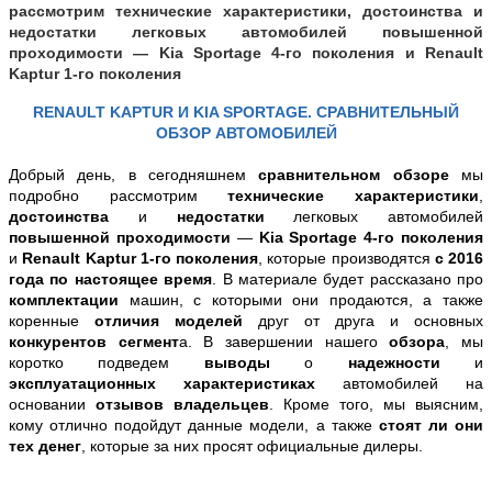
рассмотрим технические характеристики, достоинства и
недостатки легковых автомобилей повышенной
проходимости — Kia Sportage 4-го поколения и Renault
Kaptur 1-го поколения
RENAULT KAPTUR И KIA SPORTAGE. СРАВНИТЕЛЬНЫЙ
ОБЗОР АВТОМОБИЛЕЙ
Добрый день, в
сегодняшнем
сравнительном
обзоре
мы
подробно
рассмотрим
технические характеристики
,
достоинства
и
недостатки
легковых автомобилей
повышенной проходимости
—
Kia Sportage 4-го поколения
и
Renault Kaptur 1-го поколения
, которые производятся
с 2016
года по настоящее время
. В материале будет рассказано про
комплектации
машин, с которыми они продаются, а также
коренные
отличия моделей
друг от друга и основных
конкурентов сегмент
а
. В
завершении нашего
обзора
, мы
коротко подведем
выводы
о
надежности
и
эксплуатационных характеристиках
автомобилей
на
основании
отзывов владельцев
.
Кроме того, мы выясним,
кому отлично подойдут данные модели, а также
стоят ли они
тех денег
, которые за них просят официальные дилеры
.