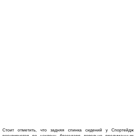
Стоит отметить, что задняя спинка сидений у Спортейдж
регулируется по наклону, благодаря довольно продуманным