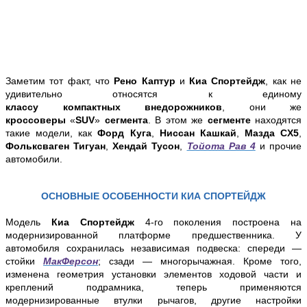
Заметим тот факт, что
Рено Каптур
и
Киа Спортейдж
, как не
удивительно относятся к единому
классу
компактных
внедорожников
, они же
кроссоверы
«
SUV
»
сегмента
. В этом же
сегменте
находятся
такие модели, как
Форд Куга
,
Ниссан Кашкай
,
Мазда CX5
,
Фольксваген Тигуан
,
Хендай Тусон
,
Тойота Рав 4
и прочие
автомобили.
ОСНОВНЫЕ ОСОБЕННОСТИ КИА СПОРТЕЙДЖ
Модель
Киа Спортейдж
4-го поколения построена на
модернизированной платформе предшественника. У
автомобиля сохранилась независимая подвеска: спереди —
стойки
МакФерсон
; сзади — многорычажная. Кроме того,
изменена геометрия установки элементов ходовой части и
креплений подрамника, теперь применяются
модернизированные втулки рычагов, другие настройки