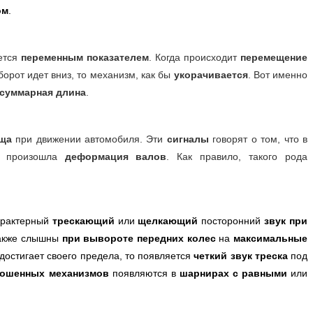
ом
.
ется
переменным показателем
. Когда происходит
перемещение
рот идет вниз, то механизм, как бы
укорачивается
. Вот именно
суммарная длина
.
ща
при движении автомобиля. Эти
сигналы
говорят о том, что в
е произошла
деформация валов
. Как правило, такого рода
арактерный
трескающий
или
щелкающий
посторонний
звук
при
также слышны
при вывороте передних колес
на
максимальные
достигает своего предела, то появляется
четкий звук треска
под
ношенных механизмов
появляются в
шарнирах с равными
или