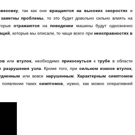
звесовку
, так как они
вращаются на высоких скоростях
и
 заметны проблемы
, то это будет довольно сильно влиять на
торые
отражаются
на
поведении
машины будут однозначно
аций
, которые мы описали, то чаще всего при
неисправностях в
ров
или
втулок
, необходимо
прикоснуться
к
трубе
в области
ия
разрушения узла
. Кроме того, при
сильном износе втулок
,
рудненным
или вовсе
нарушенным
.
Характерным симптомом
 появлении таких
симптомов
, нужно, как можно оперативней