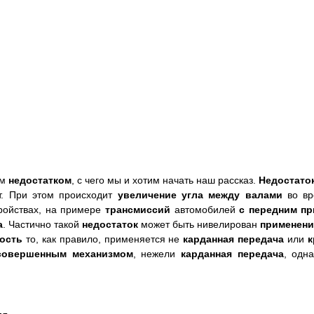
ым
недостатком
, с чего мы и хотим начать наш рассказ.
Недостато
т. При этом происходит
увеличение угла между валами
во в
ройствах, на примере
трансмиссий
автомобилей
с передним п
а
. Частично такой
недостаток
может быть нивелирован
применен
ность
то, как правило, применяется не
карданная передача
или
к
совершенным механизмом
, нежели
карданная передача
, одн