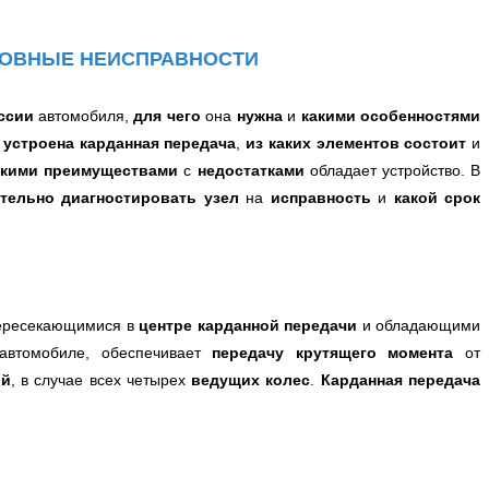
СНОВНЫЕ НЕИСПРАВНОСТИ
ссии
автомобиля,
для чего
она
нужна
и
какими особенностями
 устроена карданная передача
,
из каких элементов состоит
и
акими преимуществами
с
недостатками
обладает устройство.
В
тельно диагностировать узел
на
исправность
и
какой срок
пересекающимися в
центре карданной передачи
и обладающими
автомобиле, обеспечивает
передачу крутящего момента
от
ой
, в случае всех четырех
ведущих колес
.
Карданная передача