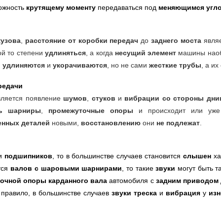
ожность
крутящему моменту
передаваться под
меняющимся угл
кузова
,
расстояние от коробки передач
до
заднего моста
явля
ой то степени
удлиняться
, а когда
несущий элемент
машины наобо
и
удлиняются
и
укорачиваются
, но не сами
жесткие трубы
, а их
редачи
ляется появление
шумов
,
стуков
и
вибрации со стороны дни
ть шарниры
,
промежуточные опоры
и происходит или уж
енных деталей
новыми,
восстановлению
они
не подлежат
.
и
подшипников
, то в большинстве случаев становится
слышен
х
тся
валов с шаровыми шарнирами
, то такие
звуки
могут быть 
очной опоры карданного вала
автомобиля с
задним приводом
к правило, в большинстве случаев
звуки треска
и
вибрация
у
из