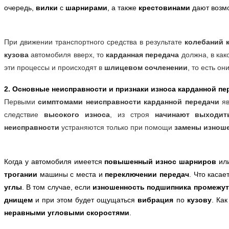
очередь,
вилки
с
шарнирами
, а также
крестовинами
дают возм
При движении транспортного средства в результате
колебаний 
кузова
автомобиля вверх, то
карданная передача
должна, в как
эти процессы и происходят в
шлицевом сочленении
, то есть он
2. Основные неисправности и признаки износа карданной пе
Первыми
симптомами неисправности карданной передачи
яв
следствие
высокого износа
, из строя
начинают выходи
неисправности
устраняются только при помощи
замены изнош
Когда у автомобиля имеется
повышенный износ шарниров
ил
трогании
машины с места и
переключении передач
. Что касае
углы
. В том случае, если
изношенность подшипника
промежут
днищем
и при этом будет ощущаться
вибрация
по
кузову
. Ка
неравными угловыми скоростями
.