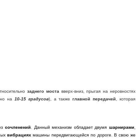
тносительно
заднего моста
вверх-вниз, прыгая на неровностях
рно на
10-15 градусов
), а также
главной передачей
, которая
ез
сочленений
. Данный механизм обладает двумя
шарнирами
,
ных
вибрациях
машины передвигающейся по дороге. В свою же