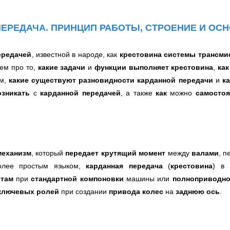
ПЕРЕДАЧА. ПРИНЦИП РАБОТЫ, СТРОЕНИЕ И О
ередачей
, известной в народе, как
крестовина системы трансми
жем про то,
какие задачи
и
функции
выполняет крестовина
,
как
ом,
какие существуют разновидности карданной передачи
и
к
озникать
с
карданной передачей
, а также
как
можно
самостоя
механизм
, который
передает крутящий момент
между
валами
, 
олее простым языком,
к
арданная передача
(
крестовина
) в 
там
при
стандартной компоновки
машины или
полноприводн
ключевых ролей
при создании
привода колес
на
заднюю ось
.