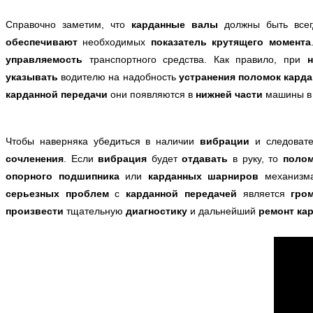
Справочно заметим, что
карданные валы
должны быть всег
обеспечивают
необходимых
показатель крутящего момента
управляемость
транспортного средства. Как правило, при
указывать
водителю на надобность
устранения поломок кард
карданной передачи
они появляются в
нижней части
машины в
Чтобы наверняка убедиться в наличии
вибрации
и следоват
сочленения
. Если
вибрация
будет
отдавать
в руку, то
полом
опорного подшипника
или
карданных шарниров
механизм
с
ерьезных проблем
с
карданной передачей
является
гро
произвести
тщательную
диагностику
и дальнейший
ремонт ка