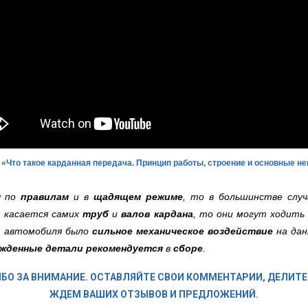
 «Что такое карданная передача. Принцип работы, строение и основные н
я
по
правилам
и в
щадящем режиме
, то в большинстве слу
о касается самих
труб
и
валов кардана
, то они могут ходить
и
автомобиля было
сильное механическое воздействие
на да
ежденные детали
рекомендуется
в
сборе
.
БО ЗА ВНИМАНИЕ. ОСТАВЛЯЙТЕ СВОИ КОММЕНТАРИИ, ДЕЛИТЕ
ЖДЕМ ВАШИХ ОТЗЫВОВ И ПРЕДЛОЖЕНИЙ.