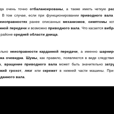
да очень точно
отбалансированы
, а также иметь четкую
ра
. В том случае, если при функционировании
приводного вала
неисправностях
ранее описанных
механизмов
,
симптомы
ко
анной передачи
и возможно
приводного вала
. Что касается
вибр
 районе
средней области днища
.
ельно
неисправности карданной передачи
, а именно
шарни
ка очевидна
.
Шумы
, как правило, появляются в виде следств
а,
вращение приводного вала
может быть значительно
зат
мкий грохот
,
лязг
или
скрежет
в нижней части машины. При
рданного вала
.