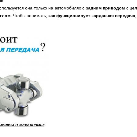
ля
используется она только на автомобилях с
задним приводом
с це
углом
. Чтобы понимать,
как
функционирует карданная передача
ементы и механизмы
: