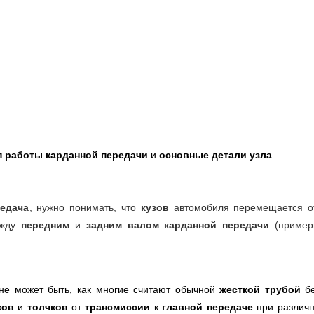
 работы карданной передачи
и
основные детали узла
.
редача
, нужно понимать, что
кузов
автомобиля перемещается о
жду
передним
и
задним валом карданной передачи
(приме
е может быть, как многие считают обычной
жесткой трубой
б
ков
и
толчков
от
трансмиссии
к
главной передаче
при различ