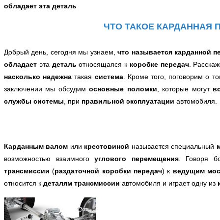
обладает эта деталь
ЧТО ТАКОЕ КАРДАННАЯ 
Добрый день, сегодня мы узнаем,
что называется карданной п
обладает
эта
деталь
относящаяся к
коробке передач
. Расска
насколько надежна
такая
система
. Кроме того, поговорим о т
заключении мы
обсудим
основные поломки
, которые могут
в
службы системы
, при
правильной эксплуатации
автомобиля.
Карданным валом
или
крестовиной
называется специальный
возможностью взаимного
углового перемещения
. Говоря б
трансмиссии
(
раздаточной коробки передач
) к
ведущим мос
относится к
деталям трансмиссии
автомобиля и играет одну из