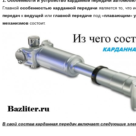
1. Особенности и устройство карданной передачи автомоби
Главной
особенностью карданной передачи
является то, что 
передач
к
ведущей
или
главной передаче
под «
плавающим
»
механизмов
состоит.
В свой состав карданная передач включает следующие эл