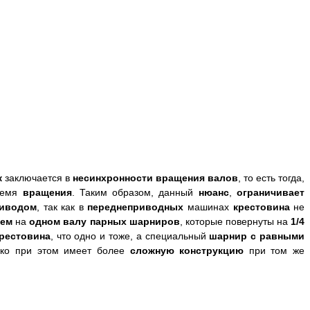
к
заключается в
несинхронности вращения вало
в
, то есть тогда,
ремя
вращения
. Таким образом, данный
нюанс
,
ограничивает
риводом
, так как в
переднеприводных
машинах
крестовина
не
ием
на
одном валу парных шарниров
, которые повернуты на
1/4
рестовина
, что одно и тоже, а специальный
шарнир с равными
ако при этом имеет более
сложную конструкцию
при том же