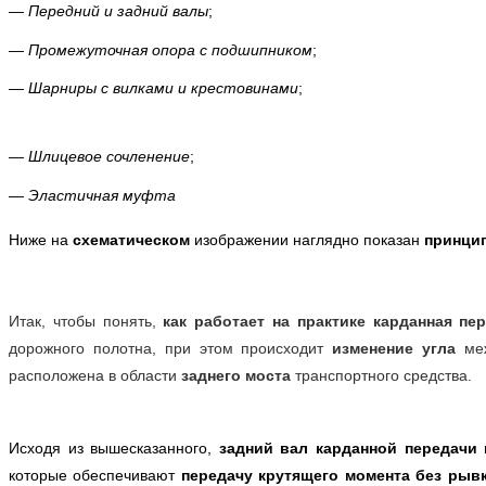
—
Передний и задний валы
;
—
Промежуточная опора с подшипником
;
—
Шарниры с вилками и крестовинами
;
—
Шлицевое сочленение
;
—
Эластичная муфта
Ниже на
схематическом
изображении наглядно показан
принцип
Итак, чтобы понять,
как работает на практике карданная пе
дорожного полотна, при этом происходит
изменение угла
ме
расположена в области
заднего моста
транспортного средства.
Исходя из вышесказанного,
задний вал карданной передачи
н
которые обеспечивают
передачу крутящего момента
без рыв