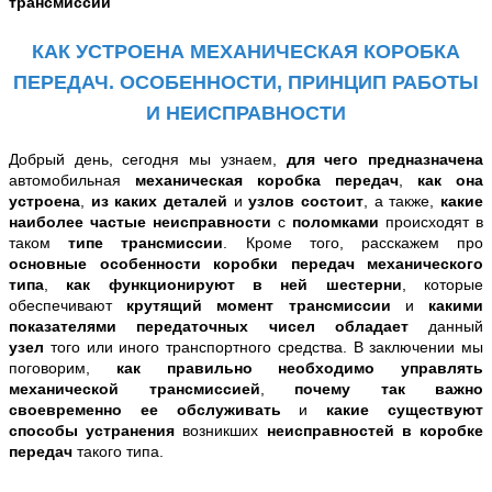
трансмиссии
КАК УСТРОЕНА МЕХАНИЧЕСКАЯ КОРОБКА
ПЕРЕДАЧ. ОСОБЕННОСТИ, ПРИНЦИП РАБОТЫ
И НЕИСПРАВНОСТИ
Добрый день, сегодня мы узнаем,
для чего предназначена
автомобильная
механическая коробка передач
,
как она
устроена
,
из каких деталей
и
узлов состоит
, а также,
какие
наиболее частые неисправности
с
поломками
происходят в
таком
типе трансмиссии
. Кроме того, расскажем про
основные особенности коробки передач механического
типа
,
как функционируют в ней шестерни
, которые
обеспечивают
крутящий момент трансмиссии
и
какими
показателями передаточных чисел
обладает
данный
узел
того или иного транспортного средства. В заключении мы
поговорим,
как правильно необходимо управлять
механической трансмиссией
,
почему так важно
своевременно ее обслуживать
и
какие существуют
способы устранения
возникших
неисправностей в коробке
передач
такого типа.