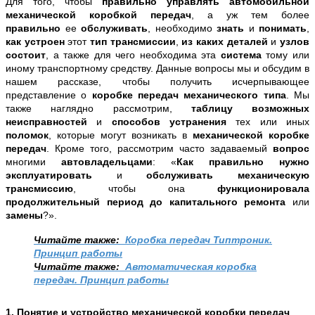
Для того, чтобы
правильно управлять автомобильной
механической коробкой передач
, а уж тем более
правильно
ее
обслуживать
, необходимо
знать
и
понимать
,
как устроен
этот
тип трансмиссии
,
из каких деталей
и
узлов
состоит
, а также для чего необходима эта
система
тому или
иному транспортному средству.
Данные вопросы мы и обсудим в
нашем рассказе, чтобы получить исчерпывающее
представление о
коробке передач механического типа
. Мы
также наглядно рассмотрим,
таблицу возможных
неисправностей
и
способов устранения
тех или иных
поломок
, которые могут возникать в
механической коробке
передач
. Кроме того, рассмотрим часто задаваемый
вопрос
многими
автовладельцами
: «
Как правильно нужно
эксплуатировать
и
обслуживать механическую
трансмиссию
, чтобы она
функционировала
продолжительный период до капитального ремонта
или
замены
?».
Читайте также:
Коробка передач Типтроник.
Принцип работы
Читайте также:
Автоматическая коробка
передач. Принцип работы
1. Понятие и устройство механической коробки передач