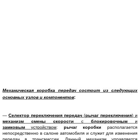
Механическая коробка передач состоит из следующих
основных узлов и компонентов
:
—
Селектор переключения передач
(
рычаг переключения
) и
механизм смены скорости
с
блокировочным
и
замковым
устройством
:
рычаг коробки
располагается
непосредственно в салоне автомобиля и служит для изменения
передач в трансмиссии. Данный механизм управляется