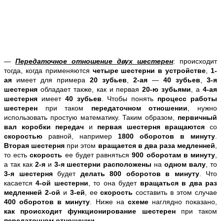
—
Передаточное отношение двух шестерен
: происходит
тогда, когда применяются
четыре шестерни в устройстве
,
1-
ая
имеет для примера
20 зубьев
,
2-ая
—
40 зубьев
,
3-я
шестерня
обладает также, как и первая
20-ю зубьями
, а
4-ая
шестерня
имеет
40 зубьев
. Чтобы понять
процесс работы
шестерен
при таком
передаточном отношении
, нужно
использовать простую математику. Таким образом,
первичный
вал коробки передач
и
первая шестерня вращаются
со
скоростью
равной, например
1800 оборотов в минуту
.
Вторая шестерня
при этом
вращается в два раза медленней
,
то есть
скорость
ее будет равняться
900 оборотам в минуту
,
а так как
2-я
и
3-я шестерни
расположены
на
одном валу
, то
3-я шестерня
будет
делать 800 оборотов в минуту
. Что
касается
4-ой шестерни
, то она будет
вращаться в два раз
медленней 2-ой
и
3-ей
, ее
скорость
составить в этом случае
400 оборотов в минуту
.
Ниже на
схеме
наглядно показано,
как происходит функционирование шестерен
при таком
передаточном отношении
.