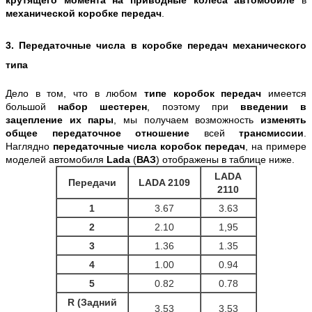
механической коробке передач
.
3. Передаточные числа в коробке передач механического
типа
Дело в том, что в любом
типе коробок передач
имеется
большой
набор шестерен
, поэтому при
введении в
зацепление их пары
, мы получаем возможность
изменять
общее передаточное отношение
всей
трансмиссии
.
Наглядно
передаточные числа коробок передач
, на примере
моделей автомобиля
Lada
(
ВАЗ
) отображены в таблице ниже.
LADA
Передачи
LADA 2109
2110
1
3.67
3.63
2
2.10
1,95
3
1.36
1.35
4
1.00
0.94
5
0.82
0.78
R (Задний
3.53
3.53