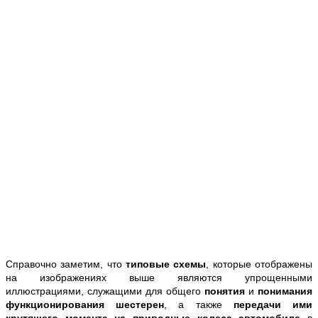
Справочно заметим, что
типовые схемы
, которые отображены
на изображениях выше являются упрощенными
иллюстрациями, служащими для общего
понятия
и
понимания
функционирования шестерен
, а также
передачи ими
крутящего момента на приводные колеса автомобиле
в