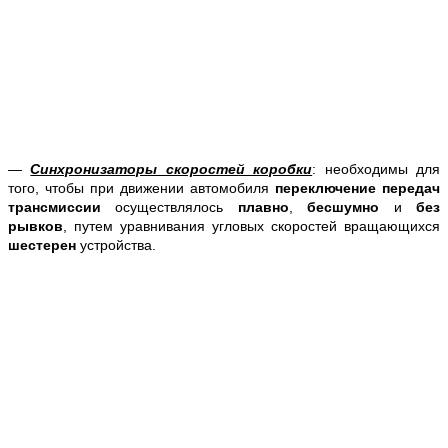
—
Синхронизаторы скоростей коробки
: необходимы для
того, чтобы при движении автомобиля
переключение передач
трансмиссии
осуществлялось
плавно
,
бесшумно
и
без
рывков
, путем уравнивания угловых скоростей вращающихся
шестерен
устройства.