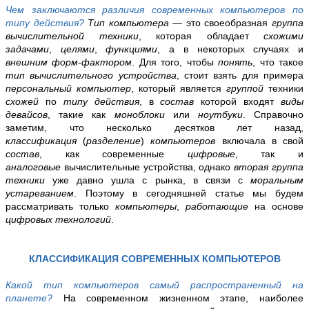
Чем заключаются различия современных компьютеров по
типу действия?
Тип компьютера
— это своеобразная
группа
вычислительной техники
, которая обладает
схожими
задачами
,
целями
,
функциями
, а в некоторых случаях и
внешним форм-фактором
. Для того, чтобы
понять
, что такое
тип вычислительного устройства
, стоит взять для примера
персональный компьютер
, который является
группой
техники
схожей
по
типу действия
, в
состав
которой входят
виды
девайсов
, такие как
моноблоки
или
ноутбуки
. Справочно
заметим, что несколько десятков лет назад,
классификация
(
разделение
)
компьютеров
включала в свой
состав
, как современные
цифровые
, так и
аналоговые
вычислительные устройства, однако
вторая группа
техники
уже давно ушла с рынка, в связи с
моральным
устареванием
. Поэтому в сегодняшней статье мы будем
рассматривать только
компьютеры
,
работающие
на основе
цифровых
технологий
.
КЛАССИФИКАЦИЯ СОВРЕМЕННЫХ КОМПЬЮТЕРОВ
Какой тип компьютеров самый распространенный на
планете?
На современном жизненном этапе, наиболее