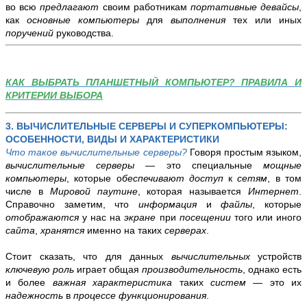
во всю
предлагают
своим работникам
портативные девайсы
,
как
основные компьютеры
для
выполнения
тех или иных
поручений
руководства.
КАК ВЫБРАТЬ ПЛАНШЕТНЫЙ КОМПЬЮТЕР? ПРАВИЛА И
КРИТЕРИИ ВЫБОРА
3. ВЫЧИСЛИТЕЛЬНЫЕ СЕРВЕРЫ И СУПЕРКОМПЬЮТЕРЫ:
ОСОБЕННОСТИ, ВИДЫ И ХАРАКТЕРИСТИКИ
Что такое вычислительные серверы?
Говоря простым языком,
вычислительные серверы
— это специальные
мощные
компьютеры
, которые о
беспечивают доступ
к
сетям
, в том
числе в
Мировой паутине
, которая называется
Интернет
.
Справочно заметим, что
информация
и
файлы
, которые
отображаются
у нас на
экране
при
посещении
того или иного
сайта
,
хранятся
именно на таких
серверах
.
Стоит сказать, что для данных
вычислительных
устройств
ключевую
роль
играет общая
производительность
, однако есть
и более
важная характеристика
таких
систем
— это их
надежность
в
процессе функционирования
.