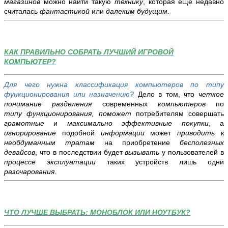
магазинов
можно найти такую
технику
, которая еще недавно
считалась
фантастикой
или
далеким будущим
.
КАК ПРАВИЛЬНО СОБРАТЬ ЛУЧШИЙ ИГРОВОЙ
КОМПЬЮТЕР?
Для чего нужна классификация компьютеров по типу
функционирования или назначению?
Дело в том, что
четкое
понимание
разделения
современных
компьютеров
по
типу
функционирования
,
поможет
потребителям совершать
грамотные
и
максимально эффективные покупки
, а
игнорирование
подобной
информации
может
приводить
к
необдуманным тратам
на приобретение
бесполезных
девайсов
, что в последствии будет
вызывать
у пользователей в
процессе эксплуатации
таких устройств лишь одни
разочарования
.
ЧТО ЛУЧШЕ ВЫБРАТЬ: МОНОБЛОК ИЛИ НОУТБУК?