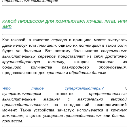
персональных компьютерах
.
КАКОЙ ПРОЦЕССОР ДЛЯ КОМПЬЮТЕРА ЛУЧШЕ: INTEL ИЛИ
AMD
Как таковой, в качестве
сервера
в принципе может выступать
даже
нетбук
или
планшет
, однако их
потенциал
в такой роли
будет
не большим.
Вот поэтому большинство
современных
вычислительных серверов
представляют из себя достаточно
крупногабаритную технику
, которая
состоит
из
большого
количества
разнородного оборудования
,
предназначенного для
хранения
и
обработки данных
.
Что такое суперкомпьютеры?
К
суперкомпьютерам
относятся
профессиональные
вычислительные машины
с
максимально высокой
производительностью
на сегодняшний технологический
момент. Такие устройства зачастую используются в
крупных
компаниях
, с целью
ускорения производственных
или
бизнес-
процессов
.