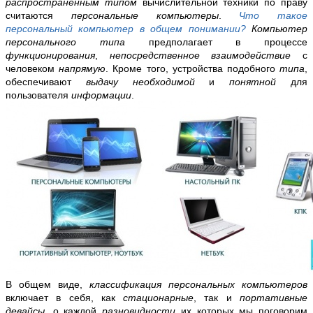
распространенным
типом
вычислительной техники по праву
считаются
персональные компьютеры
.
Что такое
персональный компьютер в общем понимании?
Компьютер
персонального типа
предполагает
в процессе
функционирования
,
непосредственное взаимодействие
с
человеком
напрямую
. Кроме того, устройства подобного
типа
,
обеспечивают
выдачу необходимой
и
понятной
для
пользователя
информации
.
В общем виде,
классификация персональных компьютеров
включает в себя, как
стационарные
, так и
портативные
девайсы
, о каждой
разновидности
их которых мы поговорим