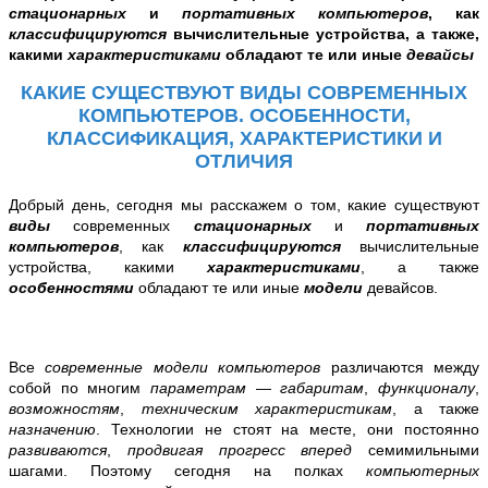
стационарных
и
портативных компьютеров
, как
классифицируются
вычислительные устройства, а также,
какими
характеристиками
обладают те или иные
девайсы
КАКИЕ СУЩЕСТВУЮТ ВИДЫ СОВРЕМЕННЫХ
КОМПЬЮТЕРОВ. ОСОБЕННОСТИ,
КЛАССИФИКАЦИЯ, ХАРАКТЕРИСТИКИ И
ОТЛИЧИЯ
Добрый день, сегодня
мы расскажем о том,
какие существуют
виды
современных
стационарных
и
портативных
компьютеров
, как
классифицируются
вычислительные
устройства, какими
характеристиками
, а также
особенностями
обладают те или иные
модели
девайсов.
Все
современные модели компьютеров
различаются между
собой по многим
параметрам
—
габаритам
,
функционалу
,
возможностям
,
техническим характеристикам
, а также
назначению
. Технологии не стоят на месте, они постоянно
развиваются
,
продвигая
прогресс
вперед
семимильными
шагами. Поэтому сегодня на полках
компьютерных