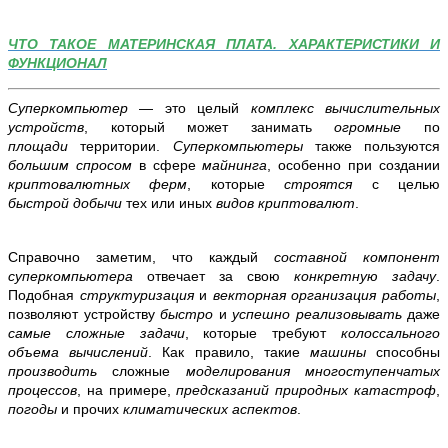
ЧТО ТАКОЕ МАТЕРИНСКАЯ ПЛАТА. ХАРАКТЕРИСТИКИ И
ФУНКЦИОНАЛ
Суперкомпьютер
— это целый
комплекс вычислительных
устройств
, который может занимать
огромные
по
площади
территории.
Суперкомпьютеры
также пользуются
большим спросом
в сфере
майнинга
, особенно при создании
криптовалютных ферм
, которые
строятся
с целью
быстрой
добычи
тех или иных
видов криптовалют
.
Справочно заметим, что каждый
составной компонент
суперкомпьютера
отвечает за свою
конкретную задачу
.
Подобная
структуризация
и
векторная организация работы
,
позволяют устройству
быстро
и
успешно реализовывать
даже
самые сложные задачи
, которые требуют
колоссального
объема вычислений
. Как правило, такие
машины
способны
производить
сложные
моделирования многоступенчатых
процессов
, на примере,
предсказаний природных катастроф
,
погоды
и прочих
климатических аспектов
.