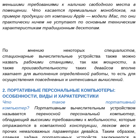
меньшими требованиями к наличию свободного места в
помещении. Что касается премиальных моноблоков, на
примере продукции от компании Apple — модели iMac, то они
практически ничем не уступают по основным техническим
характеристикам традиционным десктопам.
По
мнению
некоторых
специалистов
,
стационарные
вычислительные устройства также можно
назвать
рабочими станциями
, так как
мощности
, а
также
производительности
таких
девайсов
вполне
хватает
для
выполнения определённой работы
, то есть для
осуществления
повседневных
и
интенсивных
вычислений
.
2. ПОРТАТИВНЫЕ ПЕРСОНАЛЬНЫЕ КОМПЬЮТЕРЫ:
ОСОБЕННОСТИ, ВИДЫ И ХАРАКТЕРИСТИКИ
Что такое портативный
компьютер?
Портативным
вычислительным устройством
называется
переносной персональный компьютер
,
обладающий
высокими требованиями
к
мобильности
, которые
отражаются
в
компактной конструкции
,
легком весе
и
прочих немаловажных
параметрах
девайса. Таким образом,
главная задача портативных
устройств
заключается
в