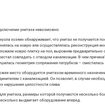
подключение унитаза невозможно
нузла хозяин обнаруживает, что унитаз не получается п
менялась на новую или осуществлялась реконструкция ин
оложили новую плитку на пол, выровняв предварительно 
естал совпадать с отводом канализации. В чем причина?
рушилась геометрия сопряжения патрубков – сместилась 
хожее место оборудуется унитазом временного назначен
нителем с канализацией. Он позволит, в случае необхо
без нарушения целостности слива.
для унитаза, размеры которой получаются несколько бол
несколько выдвигает оборудование вперед.