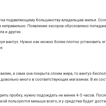
естна подавляющему большинству владельцев жилья. Особ
 неправильно. Появление засоров обусловлено попадание
а и других.
уя вантуз. Нужно как можно более плотно установить его
е.
о велик, а сама она покрыта слоем жира, то вантуз бе
 довольно много в соответствующих магазинах. В их сост
рить пробку, нужно подождать не менее 4-5 часов. Посл
никой пользуются меньше всего, и у средства будет дост