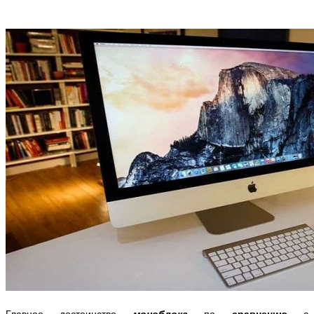
Главное достоинство
моноблока
по
сравнению
с