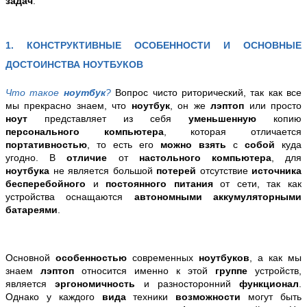
задач
.
1. КОНСТРУКТИВНЫЕ ОСОБЕННОСТИ И ОСНОВНЫЕ
ДОСТОИНСТВА НОУТБУКОВ
Что такое
ноутбук
?
Вопрос чисто риторический, так как все
мы прекрасно знаем, что
ноутбук
, он же
лэптоп
или просто
ноут
представляет из себя
уменьшенную
копию
персонального компьютера
, которая отличается
портативностью
, то есть его
можно взять
с
собой
куда
угодно. В
отличие
от
настольного компьютера
, для
ноутбука
не является большой
потерей
отсутствие
источника
бесперебойного
и
постоянного питания
от сети, так как
устройства оснащаются
автономными аккумуляторными
батареями
.
Основной
особенностью
современных
ноутбуков
, а как мы
знаем
лэптоп
относится именно к этой
группе
устройств,
является
эргономичность
и разносторонний
функционал
.
Однако у каждого
вида
техники
возможности
могут быть