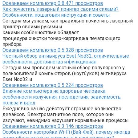
Осваиваем компьютер
0
8 471 просмотров
Как почистить лазерный принтер своими силами?
Особенности, пошаговая инструкция и советы
Сегодня мы узнаем, как правильно почистить лазерный
принтер своими руками и
какими особенностями обладает
процедура очистки тонер-картриджа печатающего
прибора
Осваиваем компьютер
0
5 328 просмотров
Честный обзор антивируса Eset Nod32: отличительные
особенности, достоинства и функционал
Сегодня мы проведем честный обзор популярного у
пользователей компьютеров (ноутбуков) антивируса
Eset Nod32 и
Осваиваем компьютер
0
5 224 просмотров
Влияние компьютера на здоровье человека:
особенности излучения, последствия, зависимость,
польза и вред
Ежедневно на нас действует огромное количество
девайсов. Электромагнитное поле, которое они
излучают, невидимо нарушает нормальные процессы
Осваиваем компьютер
0
3 146 просмотров
Особенности настройки Wi-Fi (Вай-Фай): почему иногда
стоит обращаться за помощью к специалистам?