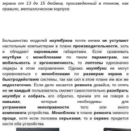
экрана от 13 до 15 дюймов, произведенный в тонком, как
правило, металлическом корпусе.
Большинство моделей
ноутбуков
почти ничем
не уступают
настольным компьютерам в плане
производительности
, хоть
и обладают
скромными
габаритами. Если сравнивать
ноутбуки
с
моноблоками
по таким
параметрам
, как
мобильность
и
эргономичность
, то
лэптопы
однозначно
лидеры в этом направлении. Однако
ноутбуки
не могут
соревноваться с
моноблоками
по
размерам экрана
и
быстродействию
системы, так как сил в этом плане им все же
недостаточно
. Если дело касается
ремонта
девайса, то опять
же
не каждый
пользователь сможет самостоятельно
разобрать
ноутбук
и
собрать
его обратно, причем это не говоря о
навыках
, которые необходимы для
устранения
неисправности
того или иного
компонента
устройства.
Моноблоки
в плане
ремонта
немного
проще
, хотя если поломка
серьезная
, то в
сервис
придется
нести оба устройства.