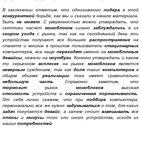
В заключении отметим, что однозначного
лидера
в этой
конкурентной
борьбе,
как мы и сказали в начале материала,
быть
не может
. С уверенностью можно утверждать, что
скептики насчет
моноблоков
сильно
заблуждались
в их
скором уходе
с рынка, так как на сегодняшний день эти
устройства получают все большее
распространение
на
планете и многие в прошлом пользователи
стационарных
компьютеров, все чаще
переходят
именно на
моноблочные
девайсы
, нежели на
ноутбуки
. Конечно утверждать о каком
то серьезном
всплеске
на рынке
моноблоков
является
неверным
суждением, так как
доля
таких
компьютеров
в
общем объеме
реализации
пока имеет сравнительно
небольшую часть
. Справочно заметим, что
тормозит
рынок
моноблоков
высокая
стоимость
устройств и
ограниченная портативность
.
От себя лично скажем, что при
подборе
компьютера,
первоначально все же нужно
задумываться
о том, для каких
задач
покупается
девайс
, а затем стоит
взвешивать
все
плюсы
и
минусы
того или иного устройства, исходя из
наших
потребностей
.