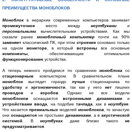
ПРЕИМУЩЕСТВА МОНОБЛОКОВ
Моноблок
в иерархии современных компьютеров занимает
промежуточное
место между
ноутбуками
и
персональными
вычислительными устройствами. Как мы
сказали ранее
моноблочный компьютер
почти на 90%
заменяет
классический ПК, при этом
строение
основано только
на одном
мониторе
, в который
встроены
все основные
компоненты
, обеспечивающие оптимальное
функционирование
устройства.
А теперь немного пройдемся по сравнению
моноблока
со
стационарным
компьютером. В сравнительном плане
моноблок
выглядит гораздо
лучше
стационарника по
удобству
и
эргономичности
, так как у него
нет
лишних
проводов
и
коробов
. Однако не все модели
моноблоков
оснащаются
встроенными динамиками
и
устройствами ввода
, на подобие
тачпада
, как в
ноутбуке
.
Что касается
премиальных
моделей
моноблоков
, то зачастую
они
оснащаются
не простыми
динамиками
, а
с
акустической
системой
. В
ноутбуках
даже близко такого
не
предусматривается
.