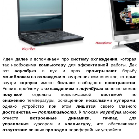
Идем далее и вспоминаем про
систему охлаждения
, которая
так необходима
компьютеру
для
эффективной
работы. Дек
вот
ноутбуки
в пух и прах
проигрывают
борьбу
моноблокам
по
охлаждению
внутренних компонентов, которые
внутри
корпуса
имеют
больше
свободного
пространства
.
Решить проблему с
охлаждением
в
ноутбуках
конечно можно
покупкой
отдельно подключаемой
системой
по
снижению
температуры, оснащенной несколькими
кулерами
,
однако устройство при этом
лишится
своего главного
достоинства
—
портативности
. К плюсам
ноутбука
можно
отнести
встроенные динамики
,
тачпад
для
управления
курсором и
клавиатуру
, что обеспечивает
отсутствие
лишних
проводов
периферийных устройств.