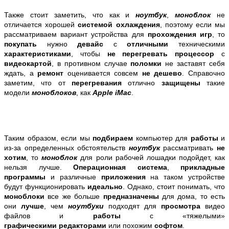
Также стоит заметить, что как и
ноутбук
,
моноблок
не
отличается хорошей
системой охлаждения
, поэтому если мы
рассматриваем вариант устройства для
прохождения игр
, то
покупать
нужно
девайс
с
отличными
техническими
характеристиками
, чтобы
не перегревать процессор
с
видеокартой
, в противном случае
поломки
не заставят себя
ждать, а
ремонт
оценивается совсем
не дешево
. Справочно
заметим, что от
перегревания
отлично
защищены
такие
модели
моноблоков
, как
Apple iMac
.
Таким образом, если мы
подбираем
компьютер для
работы
и
из-за определенных обстоятельств
ноутбук
рассматривать
не
хотим
, то
моноблок
для роли рабочей лошадки подойдет, как
нельзя лучше.
Операционная система
,
прикладные
программы
и различные
приложения
на таком устройстве
будут функционировать
идеально
. Однако, стоит понимать, что
моноблоки
все же больше
предназначены
для дома, то есть
они
лучше
, чем
ноутбуки
подходят для
просмотра
видео
файлов и
работы
с «тяжелыми»
графическими
редакторами
или похожим
софтом
.