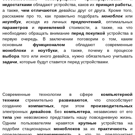
недостатками
обладают устройства, каков их
принцип работы
,
а также,
чем отличаются
девайсы друг от друга.
Кроме того,
расскажем про то,
как правильно подобрать
моноблок
или
ноутбук
, исходя из личных
предпочтений
, оптимальных
параметров
и
приемлемой
стоимости
, а также, на что
необходимо обращать внимание
перед покупкой
устройства в
первую очередь. В заключении поговорим о том, каким
основным
функционалом
обладают современные
моноблоки
и
ноутбуки
, а также, почему в процессе
выбора
того или иного девайса, нужно обязательно учитывать
задачи
, которые будут ставится перед устройствами
.
Современные технологии в сфере
компьютерной
техники
стремительно
развиваются
, что способствует
созданию
компактных
, при этом
производительных
электронных
девайсов
. Без
компьютера
, независимо от его
типа
уже
невозможно представить нашу повседневную жизнь.
Одним пользователям нравятся
крупные
устройства на
подобии стационарных
моноблоков
за их
практичность
и
определенную
эргономичность
, а кто то предпочитает