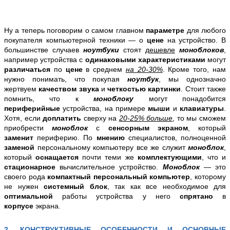
Ну а теперь поговорим о самом главном
параметре
для любого
покупателя компьютерной техники — о
цене
на устройство. В
большинстве случаев
ноутбуки
стоят
де
шевле
моноблоков
,
например устройства с
одинаковыми характеристиками
могут
различаться
по
цене
в среднем
на 20-30%
. Кроме того, нам
нужно понимать, что покупая
ноутбук
, мы однозначно
жертвуем
качеством звука
и
четкостью
картинки
. Стоит также
помнить, что к
моноблоку
могут понадобится
периферийные
устройства, на примере
мыши
и
клавиатуры
.
Хотя, если
доплатить
сверху на
20-25% больше
, то мы сможем
приобрести
моноблок
с
сенсорным экраном
, который
заменит
периферию. По
мнению
специалистов, полноценной
заменой
персональному компьютеру все же служит
моноблок
,
который
оснащается
почти теми же
комплектующими
, что и
стационарное
вычислительное устройство.
Моноблок
— это
своего рода
компактный персональный компьютер
, которому
не нужен
системный блок
, так как все необходимое для
оптимальной
работы устройства у него
спрятано
в
корпусе
экрана.
2.
КОНСТРУКТИВНЫЕ
ОСОБЕННОСТИ И ОСНОВНЫЕ