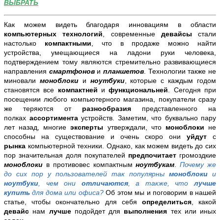
ВЫБРАТЬ
Как можем видеть благодаря инновациям в области
компьютерных технологий
, современные
девайсы
стали
настолько
компактными
, что в продаже можно найти
устройства, умещающиеся на ладони руки человека,
подтверждением тому являются стремительно развивающиеся
направления
смартфонов
и
планшетов
. Технологии также не
миновали
моноблоки
и
ноутбуки
, которые с каждым годом
становятся все
компактней
и
функциональней
. Сегодня при
посещении любого компьютерного магазина, покупатели сразу
же теряются от
разнообразия
представленного
на
полках
ассортимента
устройств. Заметим, что буквально пару
лет назад, многие
эксперты
утверждали, что
моноблоки
не
способны на существование и очень скоро они
уйдут
с
рынка
компьютерной техники. Однако, как можем видеть до сих
пор значительная доля покупателей
предпочитает
громоздкие
моноблоки
в противовес компактным
ноутбукам
.
Почему же
до сих пор у пользователей так популярны
моноблоки
и
ноутбуки
, чем они
отличаются
, а также, что
лучше
купить
для дома или офиса?
Об этом мы и поговорим в нашей
статье, чтобы окончательно для себя
определиться
, какой
девайс
нам
лучше
подойдет для
выполнения
тех или иных