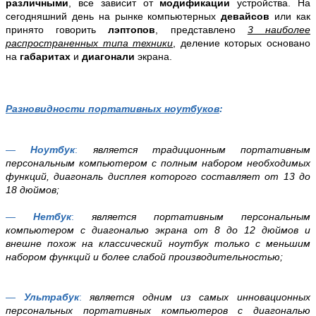
различными
, все зависит от
модификации
устройства. На
сегодняшний день на рынке компьютерных
девайсов
или как
принято говорить
лэптопов
, представлено
3 наиболее
распространенных типа техники
, деление которых основано
на
габаритах
и
диагонали
экрана.
Разновидности портативных ноутбуков
:
—
Ноутбук
:
является традиционным портативным
персональным компьютером с полным набором необходимых
функций, диагональ дисплея которого составляет от 13 до
18 дюймов;
—
Нетбук
:
является портативным персональным
компьютером с диагональю экрана от 8 до 12 дюймов и
внешне похож на классический ноутбук только с меньшим
набором функций и более слабой производительностью;
—
Ультрабук
:
является одним из самых инновационных
персональных портативных компьютеров с диагональю