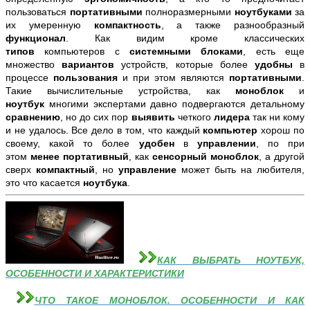
пользоваться
портативными
полноразмерными
ноутбуками
за
их умеренную
компактность
, а также разнообразный
функционал
. Как видим кроме классических
типов
компьютеров с
системными блоками
, есть еще
множество
вариантов
устройств, которые более
удобны
в
процессе
пользования
и при этом являются
портативными
.
Такие вычислительные устройства, как
моноблок
и
ноутбук
многими экспертами давно подвергаются детальному
сравнению
, но до сих пор
выявить
четкого
лидера
так ни кому
и не удалось. Все дело в том, что каждый
компьютер
хорош по
своему, какой то более
удобен
в
управлении
, по при
этом
менее портативный
, как
сенсорный моноблок
, а другой
сверх
компактный
, но
управление
может быть на любителя,
это что касается
ноутбука
.
КАК ВЫБРАТЬ НОУТБУК,
ОСОБЕННОСТИ И ХАРАКТЕРИСТИКИ
ЧТО ТАКОЕ МОНОБЛОК. ОСОБЕННОСТИ И КАК