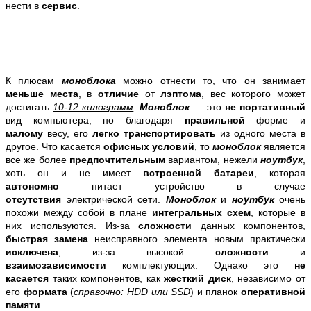
нести в
сервис
.
К плюсам
моноблока
можно отнести то, что он занимает
меньше места
, в
отличие
от
лэптома
, вес которого может
достигать
10-12 килограмм
.
Моноблок
— это
не портативный
вид компьютера, но благодаря
правильной
форме и
малому
весу, его
легко транспортировать
из одного места в
другое. Что касается
офисных условий
, то
моноблок
является
все же более
предпочтительным
вариантом, нежели
ноутбук
,
хоть он и не имеет
встроенной батареи
, которая
автономно
питает устройство в случае
отсутствия
электрической сети.
Моноблок
и
ноутбук
очень
похожи между собой в плане
интегральных схем
, которые в
них используются. Из-за
сложности
данных компонентов,
быстрая замена
неисправного элемента новым практически
исключена
, из-за высокой
сложности
и
взаимозависимости
комплектующих. Однако это
не
касается
таких компонентов, как
жесткий диск
, независимо от
его
формата
(
справочно
: HDD или SSD
) и планок
оперативной
памяти
.