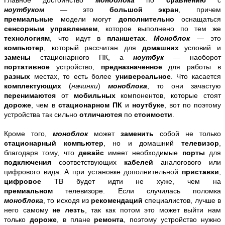
ноутбуком
— это
большой экран
, причем
премиальные
модели могут
дополнительно
оснащаться
сенсорным управлением
, которое выполнено по тем же
технологиям
, что идут в
планшетах
.
Моноблок
— это
компьютер
, который рассчитан для
домашних
условий и
замены
стационарного ПК, а
ноутбук
— наоборот
портативное
устройство,
предназначенное
для работы в
разных
местах, то есть более
универсальное
. Что касается
комплектующих
(
начинки
)
моноблока
, то они зачастую
перенимаются
от
мобильных
компонентов, которые стоят
дороже
, чем в
стационарном ПК
и
ноутбуке
, вот по поэтому
устройства так сильно
отличаются
по
стоимости
.
Кроме того,
моноблок
может
заменить
собой не только
стационарный компьютер
, но и домашний
телевизор
,
благодаря тому, что
девайс
имеет необходимые
порты
для
подключения
соответствующих
кабелей
аналогового или
цифрового вида. А при установке дополнительной
приставки
,
цифровое
ТВ будет идти не хуже, чем на
премиальном
телевизоре. Если случилась поломка
моноблока
, то исходя из
рекомендаций
специалистов, лучше в
него
самому
не лезть
, так как потом это может выйти нам
только
дороже
, в плане
ремонта
, поэтому устройство нужно