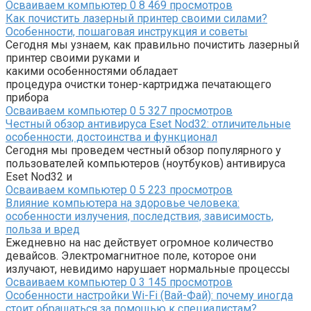
Осваиваем компьютер
0
8 469 просмотров
Как почистить лазерный принтер своими силами?
Особенности, пошаговая инструкция и советы
Сегодня мы узнаем, как правильно почистить лазерный
принтер своими руками и
какими особенностями обладает
процедура очистки тонер-картриджа печатающего
прибора
Осваиваем компьютер
0
5 327 просмотров
Честный обзор антивируса Eset Nod32: отличительные
особенности, достоинства и функционал
Сегодня мы проведем честный обзор популярного у
пользователей компьютеров (ноутбуков) антивируса
Eset Nod32 и
Осваиваем компьютер
0
5 223 просмотров
Влияние компьютера на здоровье человека:
особенности излучения, последствия, зависимость,
польза и вред
Ежедневно на нас действует огромное количество
девайсов. Электромагнитное поле, которое они
излучают, невидимо нарушает нормальные процессы
Осваиваем компьютер
0
3 145 просмотров
Особенности настройки Wi-Fi (Вай-Фай): почему иногда
стоит обращаться за помощью к специалистам?