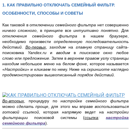
1. КАК ПРАВИЛЬНО ОТКЛЮЧАТЬ СЕМЕЙНЫЙ ФИЛЬТР.
ОСОБЕННОСТИ, СПОСОБЫ И СОВЕТЫ
Как таковой в
отключении семейного фильтра
нет совершенно
ничего сложного
, в принципе все
интуитивно понятно
. Для
отключения семейного фильтра
в нашем
браузере
,
необходимо произвести
определенную последовательность
действий
.
Во-первых
,
заходим
на
главную страницу
сайта-
поисковика
Yandex.ru
и
вводим
в
поисковое окно
любое
слово
или
предложение
. Затем в
верхнем правом углу
страницы
находим
небольшое
меню
на
белом фоне
, которое называется
«
Настройки
» и
кликаем
по нему. Ниже на
скриншоте
наглядно
продемонстрирован
вышеописанный
порядок действий
.
Во-вторых
, процедуру по
настройке семейного фильтра
можно
сделать проще
, для этого мы вправе
воспользоваться
готовой ссылкой
, которая
напрямую
ведет на
настройки
фильтрации
поисковой системы (
ссылка
:
настройка
семейного фильтра
).