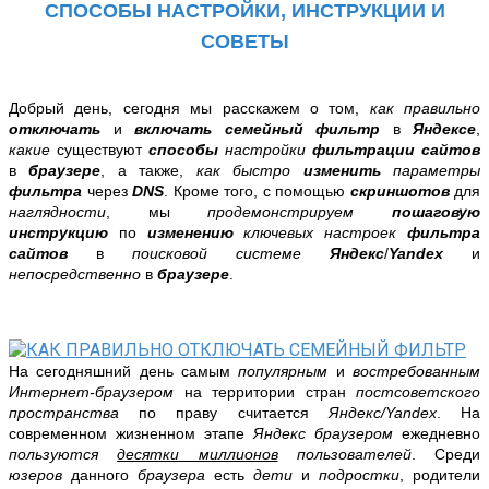
СПОСОБЫ НАСТРОЙКИ, ИНСТРУКЦИИ И
СОВЕТЫ
Добрый день, сегодня мы расскажем о том,
как правильно
отключать
и
включать
семейный фильтр
в
Яндексе
,
какие
существуют
способы
настройки
фильтрации сайтов
в
браузере
, а также,
как быстро
изменить
параметры
фильтра
через
DNS
.
Кроме того, с помощью
скриншотов
для
наглядности
, мы
продемонстрируем
пошаговую
инструкцию
по
изменению
ключевых настроек
фильтра
сайтов
в
поисковой системе
Яндекс
/
Yandex
и
непосредственно
в
браузере
.
На сегодняшний день самым
популярным
и
востребованным
Интернет-браузером
на территории стран
постсоветского
пространства
по праву считается
Яндекс/
Yandex
. На
современном жизненном этапе
Яндекс браузером
ежедневно
пользуются
десятки миллионов
пользователей
. Среди
юзеров
данного
браузера
есть
дети
и
подростки
, родители