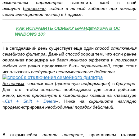
изменением параметров
выполнить
вход
в свой
аккаунт
(
справочно
:
зайти в личный кабинет при помощи
своей электронной почты
) в Яндексе.
КАК ИСПРАВИТЬ ОШИБКУ БРАНДМАУЭРА В ОС
WINDOWS 10?
На сегодняшний день существует еще один
способ отключения
семейного фильтра
. Данный
способ
хорош тем, что если
ранее
описанная
процедура
не дает нужного эффекта
и
поисковая
выдача все равно
продолжает быть
ограниченной
, тогда стоит
использовать
следующие незамысловатые действия
.
Во-первых
,
чистим кэш
(
временную информацию
) в
браузере
.
Для того, чтобы
открыть
необходимое для этого действия
меню
, можно
прибегнуть
к
комбинации клавиш
на клавиатуре
«
Ctrl + Shift + Delete
«.
Ниже на
скриншоте
наглядно
продемонстрирован
необходимый
порядок действий
.
В открывшейся
панели настроек
, проставляем галочки