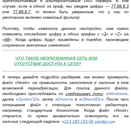
предпочитаемые
и
альтернативные DNS сервера
. В том
случае, если в
одной
из
граф
, мы увидим цифры —
77.88.8.3
или
77.88.8.7
, то можно быть
уверенным
, что у нас
по
умолчанию включен семейный фильтр
.
Поэтому, чтобы
изменить
данные
настройки
, нам нужно
поменять последнюю цифру
в
обоих графах
с «
3
» и «
7
» на
«
88
«. Когда цифры будут
приведены
в
порядок
, производим
сохранение внесенных изменений
.
ЧТО ТАКОЕ НЕОПОЗНАННАЯ СЕТЬ ИЛИ
ОТСУТСТВИЕ ДОСТУПА К СЕТИ?
А теперь давайте подробно
разберем
, как можно
проверить
файл
«
Hosts
» на
правильность заполнения
и
наличие
в нем
возможной
переадресации
. Для
поиска
данного
файла
,
необходимо
проследовать
по
следующему пути
: «
Windows
«,
далее «
System32
«, затем «
Drivers
» и «
Others/Etc
«. После чего
открываем файл
с помощью
текстового редактора
,
например, стандартным
блокнотом
. Когда файл «
Hosts
»
откроется, то нужно
внимательно осмотреть
его на
наличие
следующей надписи: «
213.180.193.56 yandex.ru
«.