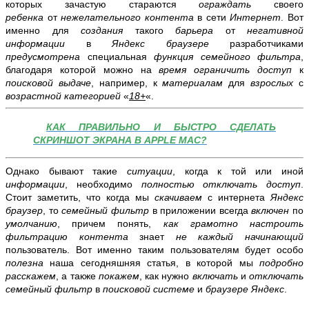
которых зачастую стараются
ограждать
своего
ребенка
от
нежелательного контента
в сети
Интернет
. Вот
именно для
создания
такого
барьера
от
негативной
информации
в
Яндекс браузере
разработчиками
предусмотрена
специальная
функция семейного фильтра
,
благодаря которой можно на
время ограничить доступ
к
поисковой выдаче
, например, к
материалам
для
взрослых
с
возрастной категорией
«
18+
«.
КАК ПРАВИЛЬНО И БЫСТРО СДЕЛАТЬ
СКРИНШОТ ЭКРАНА В APPLE MAC?
Однако бывают такие
ситуации
, когда к той или иной
информации
, необходимо
полностью отключать доступ
.
Стоит заметить, что когда мы
скачиваем
с интернета
Яндекс
браузер
, то
семейный фильтр
в приложении всегда
включен
по
умолчанию
, причем понять,
как грамотно настроить
фильтрацию контента
знает
не каждый начинающий
пользователь. Вот именно таким пользователям будет особо
полезна
наша сегодняшняя статья, в которой мы
подробно
расскажем
, а также
покажем
, как нужно
включать
и
отключать
семейный фильтр
в
поисковой системе
и
браузере Яндекс
.