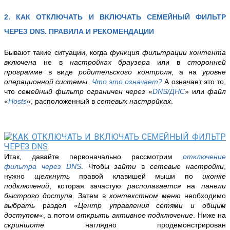
2. КАК ОТКЛЮЧАТЬ И ВКЛЮЧАТЬ СЕМЕЙНЫЙ ФИЛЬТР
ЧЕРЕЗ DNS. ПРАВИЛА И РЕКОМЕНДАЦИИ
Бывают такие ситуации, когда
функция фильтрации контента
включена
не в
настройках браузера
или в
сторонней
программе
в виде
родительского контроля
, а на
уровне
операционной системы
.
Что это означает?
А означает это то,
что
семейный фильтр ограничен через
«
DNS/ДНС
» или
файл
«
Hosts
«, расположенный в
сетевых настройках
.
Итак, давайте первоначально рассмотрим
отключение
фильтра через DNS
. Чтобы
зайти
в
сетевые настройки
,
нужно
щелкнуть
правой клавишей мыши по
иконке
подключений
, которая зачастую
располагается
на
панели
быстрого доступа
. Затем в
контекстном меню
необходимо
выбрать
раздел «
Центр управления сетями и общим
доступом
«, а потом
открыть активное подключение
.
Ниже на
скриншоте
наглядно продемонстрирован