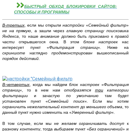
БЫСТРЫЙ ОБХОД БЛОКИРОВКИ САЙТОВ:
СПОСОБЫ И ПРОГРАММЫ
В-третьих
, если мы открыли
настройки
«
Семейный фильтр
»
не на прямую
, а зашли через
главную страницу поисковика
Яндекса
, то наше
внимание
должно быть
приковано
к
правой
части
открывшегося окна. В этом
блоке настроек
нас
интересует пункт «
Фильтрация страниц
«.
Ниже на
скриншоте
наглядно
продемонстрирован
вышеописанный
порядок действий
.
В-четвертых
, когда мы найдем
блок настроек
«
Фильтрация
страниц
«, то в нем нам
отобразятся
три
категории
фильтрации
и зачастую
по умолчанию
там будет
установлен
пункт «
Семейный поиск
«. Если мы хотим
ограничить нежелательный контент
до
меньшего объема
, то
данный пункт нужно
изменить
на «
Умеренный фильтр
«.
В том случае, если мы
не желаем ограничивать доступ
к
разному
контенту
, тогда
выбираем
пункт «
Без ограничений
» и