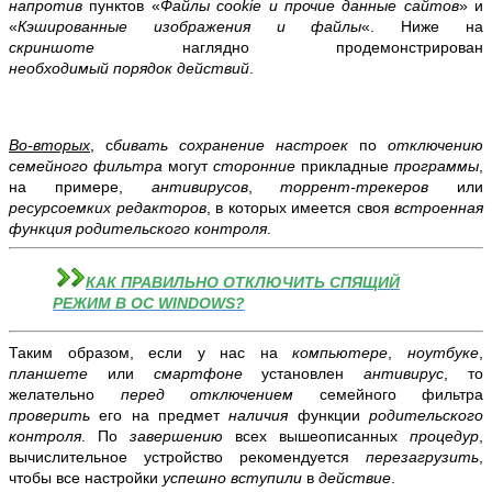
напротив
пунктов «
Файлы cookie и прочие данные сайтов
» и
«
Кэшированные изображения и файлы
«.
Ниже на
скриншоте
наглядно продемонстрирован
необходимый
порядок действий
.
Во-вторых
, с
бивать сохранение настроек
по
отключению
семейного фильтра
могут
сторонние
прикладные
программы
,
на примере,
антивирусов
,
торрент-трекеров
или
ресурсоемких редакторов
, в которых имеется своя
встроенная
функция родительского контроля
.
КАК ПРАВИЛЬНО ОТКЛЮЧИТЬ СПЯЩИЙ
РЕЖИМ В ОС WINDOWS?
Таким образом, если у нас на
компьютере
,
ноутбуке
,
планшете
или
смартфоне
установлен
антивирус
, то
желательно
перед отключением
семейного фильтра
проверить
его на предмет
наличия
функции
родительского
контроля
. По
завершению
всех вышеописанных
процедур
,
вычислительное устройство рекомендуется
перезагрузить
,
чтобы все настройки
успешно вступили
в
действие
.