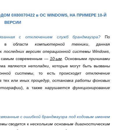
ОМ 0Х80070422 в ОС WINDOWS, НА ПРИМЕРЕ 10-Й
ВЕРСИИ
язанная с отключением служб брандмауэра?
По
ов
в области
компьютерной техники
, данная
ех
последних версиях операционной системы Windows
,
я самым современным —
10-ым
. Основными
причинами
рома являются
неполадки
, которые могут быть вызваны
онной системы
, то есть происходит
отключение
ва
тех или иных
процедур
,
остановка работы фоновых
птографии
), а также
нарушается функционирование
связанные с ошибкой брандмауэра под кодовым именем
емы
сводится к
нескольким основным диагностическим