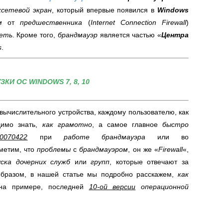
сетевой экран
, который впервые появился в
Windows
ем
от
предшественника
(
Internet Connection Firewall
)
еть
. Кроме того,
брандмауэр
является частью «
Центра
s
.
КИ ОС WINDOWS 7, 8, 10
вычислительного устройства, каждому пользователю, как
димо знать,
как грамотно
, а самое главное
быстро
80070422
при
работе
брандмауэра
или во
метим, что
проблемы
с
брандмауэром
, он же «
Firewall
«,
ска дочерних служб
или
групп
, которые отвечают за
образом, в нашей статье мы подробно расскажем,
как
на примере, последней
10-ой версии
операционной