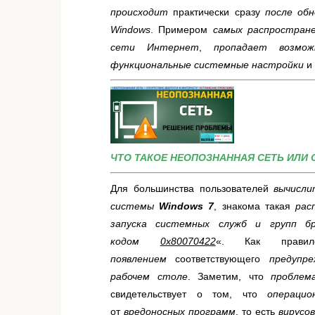
происходит
практически сразу
после обн
Windows
. Примером
самых распростран
сети Интернет
,
пропадает возмож
функциональные системные настройки
и 
ЧТО ТАКОЕ НЕОПОЗНАННАЯ СЕТЬ ИЛИ 
Для большинства пользователей
вычисли
системы
Windows 7
, знакома такая
рас
запуска системных служб и групп бр
кодом
0x80070422
«. Как прав
появлением
соответствующего
предупр
рабочем столе
. Заметим, что
проблем
свидетельствует о том, что
операци
от
вредоносных программ
, то есть
вирусо