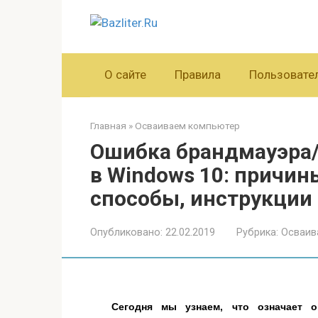
Перейти
к
контенту
О сайте
Правила
Пользовате
Главная
»
Осваиваем компьютер
Ошибка брандмауэра/F
в Windows 10: причин
способы, инструкции
Опубликовано:
22.02.2019
Рубрика:
Осваив
Сегодня мы узнаем, что означает ош