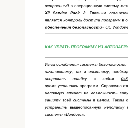
встроенный
в операционную систему
меж
XP Service Pack 2
. Главным
отличи
является
контроль доступа программ
в
с
обеспечения безопасности
»
ОС
Window
К
АК УБРАТЬ ПРОГРАММУ ИЗ АВТОЗАГРУЗ
Из-за
ослабления
системы безопасности
начинающему
, так и
опытному
, необхо
исправить ошибку
с
кодом
0x
время
установки
программ. Справочно от
напрямую
влияют
на
возможность запу
защиту
всей
системы
в целом. Таким 
устранить
вышеописанную
неполадку
системы
«
Виндовс
«.