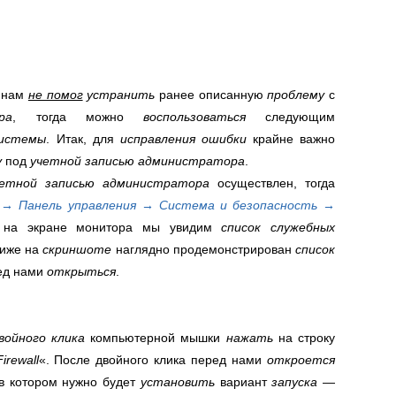
б
нам
не помог
устранить
ранее описанную
проблему
с
ра
, тогда можно
воспользоваться
следующим
системы
. Итак, для
исправления ошибки
крайне важно
у
под
учетной записью администратора
.
четной записью администратора
осуществлен, тогда
 → Панель управления → Система и безопасность →
 на экране монитора мы увидим
список служебных
Ниже на
скриншоте
наглядно продемонстрирован
список
ред нами
открыться
.
войного клика
компьютерной мышки
нажать
на строку
irewall
«. После двойного клика перед нами
откроется
 в котором нужно будет
установить
вариант
запуска
—