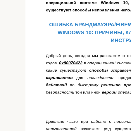
операционной системе Windows 10,
существуют способы исправления непо
ОШИБКА БРАНДМАУЭРА/FIREWA
WINDOWS 10: ПРИЧИНЫ, К
ИНСТР
Добрый день, сегодня мы расскажем о т
кодом
0x80070422
в
операционной сист
какие существуют
способы
исправлен
скриншотов
для
наглядности
, прод
действий
по
быстрому
решению
пр
безопасности
той или иной
версии
опера
Довольно часто при
работе
с
персон
пользователей
возникает ряд сущес