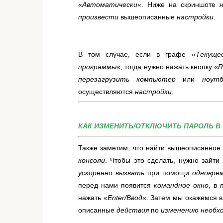
«
Автоматически
«. Ниже на скриншоте
произвести
вышеописанные
настройки
.
В том случае, если в графе «
Текуще
программы
«, тогда нужно нажать кнопку «
R
перезагрузить компьютер
или
ноутб
осуществляются
настройки
.
КАК ИЗМЕНИТЬ/ОТКЛЮЧИТЬ ПАРОЛЬ В 
Также заметим, что найти вышеописанно
консоли
. Чтобы это сделать, нужно зайти
ускоренно вызвать
при помощи
одновре
перед нами появится
командное окно
, в
нажать «
Enter/Ввод
«. Затем мы окажемся в
описанные
действия
по
изменению необх