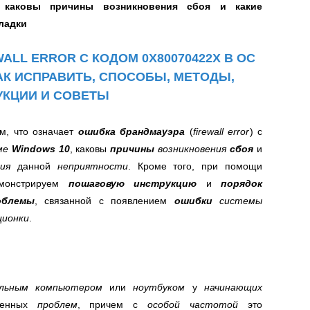
 каковы причины возникновения сбоя и какие
ладки
LL ERROR С КОДОМ 0X80070422X В ОС
АК ИСПРАВИТЬ, СПОСОБЫ, МЕТОДЫ,
УКЦИИ И СОВЕТЫ
ом,
что означает
ошибка брандмауэра
(
firewall error
) с
еме
Windows 10
, каковы
причины
возникновения
сбоя
и
ия
данной
неприятности
.
Кроме того, при помощи
емонстрируем
пошаговую инструкцию
и
порядок
облемы
, связанной с появлением
ошибки
системы
ционки
.
альным компьютером
или
ноутбуком
у
начинающих
твенных
проблем
, причем с
особой частотой
это