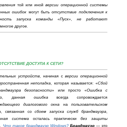
овления
той или иной
версии операционной системы
енных ошибок
могут быть
отсутствие подключения к
ность запуска команды «Пуск»
,
не работают
многое другое.
ОТСУТСТВИЕ ДОСТУПА К СЕТИ?
тельных устройств
, начиная с
версии операционной
пространенная неполадка
, которая называется: «
Сбой
андмауэра безопасности
» или просто «
Ошибка с
ило, данная
ошибка
всегда сопровождается
еждающего диалогового окна
на
пользовательском
а
, связанная со
сбоем запуска служб брандмауэра
,
онная система
осталась
практически
без защиты
в
.
Что такое брандмауэр
Windows
?
Брандмауэр
— это