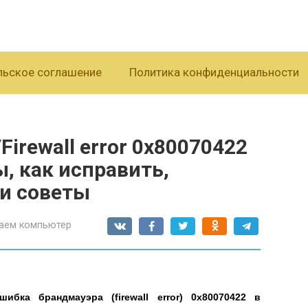
льское соглашение
Политика конфиденциальности
irewall error 0x80070422
ы, как исправить,
 и советы
аем компьютер
ибка брандмауэра (firewall error) 0x80070422 в