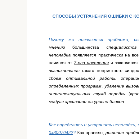
СПОСОБЫ УСТРАНЕНИЯ ОШИБКИ С КОД
Почему же появляется проблема, св
мнению
большинства
специалист
неполадка
появляется практически на вс
начиная от
7-ого поколения
и заканчива
возникновения
такого неприятного синд
сбоем оптимальной работы операци
определенных программ
,
удаление вызо
интеллектуальных служб передач
(
кри
модуля архивации
на
уровне блоков
.
Как определить и устранить неполадки, 
0x80070422
?
Как правило,
решение пробл