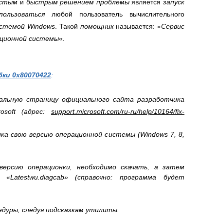
остым
и
быстрым решением проблемы
является
запуск
спользоваться
любой пользователь вычислительного
истемой Windows
. Такой
помощник
называется: «
Сервис
ационной системы
«.
бки
0x80070422
:
альную страницу официального сайта разработчика
osoft (адрес:
support.microsoft.com/ru-ru/help/10164/fix-
ка свою версию операционной системы (Windows 7, 8,
версию операционки, необходимо скачать, а затем
«Latestwu.diagcab» (справочно: программа будет
едуры, следуя подсказкам утилиты.