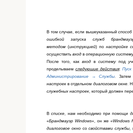
В том случае, если вышеуказанный
спосо
ошибкой запуска служб брандмауэ
методом
(
инструкцией
) по
настройке 
осуществить
вход
в
операционную систем
После того, как
вход
в
систему
под
у
проделываем
следующие действия
:
Пуск
Администрирование → Службы
. Затем
настроек
в отдельном
диалоговом окне
. 
служебных настроек
, который должен пе
В
списке
, нам необходимо при помощи
д
«
Брандмауэр Windows
«, он же «
Windows F
диалоговое окно
со
свойствами службы
,