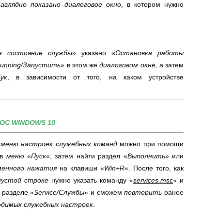
наглядно показано диалоговое окно
, в котором нужно
е состояние службы
» указано «
Остановка работы
unning
/Запустить
» в этом же
диалоговом окне
, а затем
ук
, в зависимости от того, на каком устройстве
ОС WINDOWS 10
е
меню настроек служебных команд
можно при помощи
 в
меню
«
Пуск
«, затем найти раздел «
Выполнить
» или
менного
нажатия
на клавиши «
Win+R
«. После того, как
пустой строке
нужно указать команду «
services.msc
» и
 разделе «
Service/Службы
» и сможем
повторить
ранее
одимых служебных настроек
.