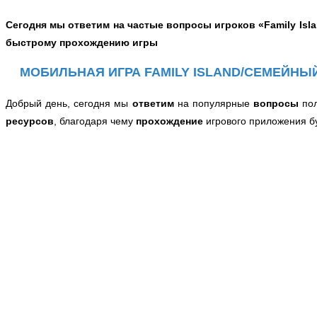
С
егодня мы
ответим
на частые
вопросы
игроков
«
Family Isl
быстрому прохождению игры
МОБИЛЬНАЯ ИГРА FAMILY ISLAND/СЕМЕЙН
Добрый день, сегодня мы
ответим
на популярные
вопросы
по
ресурсов
, благодаря чему
прохождение
игрового приложения б