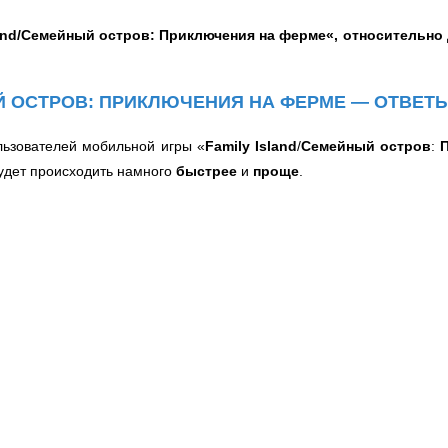
and
/
Семейный остров
:
Приключения на ферме
«, относительн
ЫЙ ОСТРОВ: ПРИКЛЮЧЕНИЯ НА ФЕРМЕ — ОТВЕ
льзователей мобильной игры «
Family Island
/
Семейный остров
:
удет происходить намного
быстрее
и
проще
.