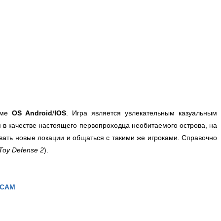
рме
OS
Android
/
IOS
. Игра является увлекательным казуальным
 в качестве настоящего первопроходца необитаемого острова, на
вать новые локации и общаться с такими же игроками. Справочно
 Toy Defense 2
).
РСАМ