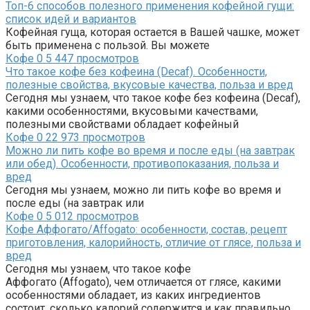
Топ-6 способов полезного применения кофейной гущи:
список идей и вариантов
Кофейная гуща, которая остается в Вашей чашке, может
быть применена с пользой. Вы можете
Кофе
0
5 447 просмотров
Что такое кофе без кофеина (Decaf). Особенности,
полезные свойства, вкусовые качества, польза и вред
Сегодня мы узнаем, что такое кофе без кофеина (Decaf),
какими особенностями, вкусовыми качествами,
полезными свойствами обладает кофейный
Кофе
0
22 973 просмотров
Можно ли пить кофе во время и после еды (на завтрак
или обед). Особенности, противопоказания, польза и
вред
Сегодня мы узнаем, можно ли пить кофе во время и
после еды (на завтрак или
Кофе
0
5 012 просмотров
Кофе Аффогато/Affogato: особенности, состав, рецепт
приготовления, калорийность, отличие от глясе, польза и
вред
Сегодня мы узнаем, что такое кофе
Аффогато (Affogato), чем отличается от глясе, какими
особенностями обладает, из каких ингредиентов
состоит, сколько калорий содержится и как правильно