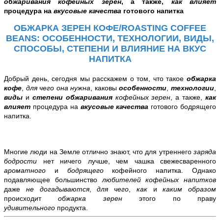
обжаривания кофейных зерен
, а также,
как влияет
процедура на
вкусовые качества
готового напитка
ОБЖАРКА ЗЕРЕН КОФЕ/ROASTING COFFEE
BEANS: ОСОБЕННОСТИ, ТЕХНОЛОГИИ, ВИДЫ,
СПОСОБЫ, СТЕПЕНИ И ВЛИЯНИЕ НА ВКУС
НАПИТКА
Добрый день, сегодня мы расскажем о том,
что такое
обжарка
кофе
,
для чего она нужна
, каковы
особенности
,
технологии
,
виды
и
степени
обжаривания
кофейных зерен
, а также,
как
влияет
процедура на
вкусовые качества
готового бодрящего
напитка
.
Многие люди на Земле отлично знают, что для
утреннего
заряда
бодрости
нет ничего лучше, чем чашка свежесваренного
ароматного
и
бодрящего
кофейного напитка. Однако
подавляющее большинство
любителей кофейных напитков
даже
не догадываются
,
для чего
,
как
и
каким образом
происходит
обжарка зерен
этого по праву
удивительного
продукта.