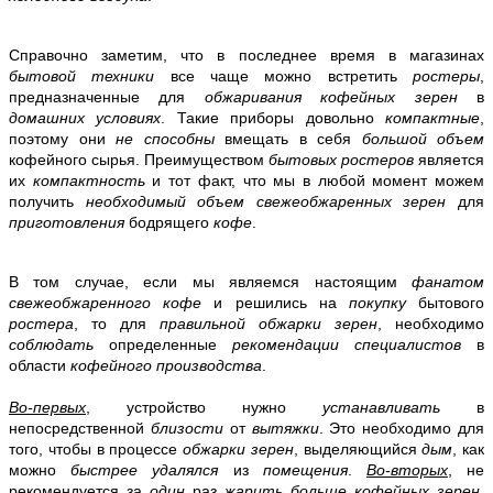
Справочно заметим, что в последнее время в магазинах
бытовой техники
все чаще можно встретить
ростеры
,
предназначенные для
обжаривания кофейных зерен
в
домашних условиях
. Такие приборы довольно
компактные
,
поэтому они
не способны
вмещать в себя
большой объем
кофейного сырья. Преимуществом
бытовых ростеров
является
их
компактность
и тот факт, что мы в любой момент можем
получить
необходимый объем свежеобжаренных зерен
для
приготовления
бодрящего
кофе
.
В том случае, если мы являемся настоящим
фанатом
свежеобжаренного кофе
и решились на
покупку
бытового
ростера
, то для
правильной обжарки зерен
, необходимо
соблюдать
определенные
рекомендации
специалистов
в
области
кофейного производства
.
Во-первых
, устройство нужно
устанавливать
в
непосредственной
близости
от
вытяжки
. Это необходимо для
того, чтобы в процессе
обжарки зерен
, выделяющийся
дым
, как
можно
быстрее удалялся
из
помещения
.
Во-вторых
, не
рекомендуется за
один
раз
жарить
больше кофейных зерен
,