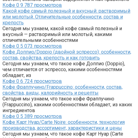
Кофе
0
9 787 просмотров
Какой кофе самый полезный и вкусный: растворимый
или молотый. Отличительные особенности, состав и
крепость
Сегодня мы узнаем, какой кофе самый полезный и
вкусный — растворимый или молотый, какими
отличительными особенностями
Кофе
0
5 073 просмотров
Кофе Доппио/Doppio (двойной эспрессо): особенности,
состав, свойства, крепость и как готовить
Сегодня мы узнаем, что такое кофе Доппио (Doppio),
чем отличается от эспрессо, какими особенностями
обладает, из
Кофе
0
6 724 просмотров
Кофе Фраппучино/Frappuccino: особенности, состав,
свойства, виды, калорийность и рецепты
Сегодня мы узнаем, что такое кофе Фраппучино
(Frappuccino), какими особенностями обладает, из каких
ингредиентов
Кофе
0
5 389 просмотров
Кофе Карт Нуар/Carte Noire: особенности, технология
производства, ассортимент, характеристики и цены
Сегодня мы узнаем, что такое кофе Карт Нуар (Carte