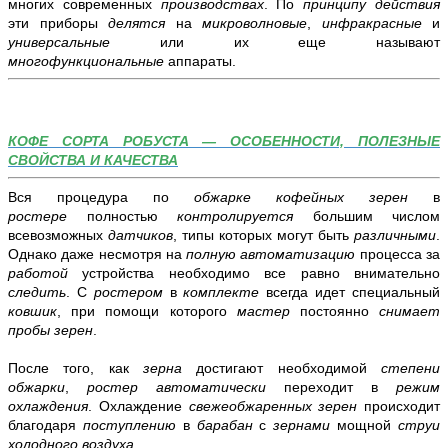
многих современных
производствах
. По
принципу действия
эти приборы
делятся
на
микроволновые
,
инфракрасные
и
универсальные
или их еще называют
многофункциональные
аппараты.
КОФЕ СОРТА РОБУСТА — ОСОБЕННОСТИ, ПОЛЕЗНЫЕ
СВОЙСТВА И КАЧЕСТВА
Вся процедура по
обжарке кофейных зерен
в
ростере
полностью
контролируется
большим числом
всевозможных
датчиков
, типы которых могут быть
различными
.
Однако даже несмотря на
полную автоматизацию
процесса за
работой
устройства
необходимо
все равно внимательно
следить
. С
ростером
в
комплекте
всегда идет специальный
ковшик
, при помощи которого
мастер
постоянно
снимает
пробы зерен
.
После того, как
зерна
достигают необходимой
степени
обжарки
,
ростер
автоматически
переходит в
режим
охлаждения
. Охлаждение
свежеобжаренных зерен
происходит
благодаря
поступлению
в
барабан
с
зернами
мощной
струи
холодного воздуха
.