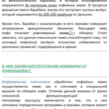
из
металлического барабана
, в который
единовременно
загружается
до
полутора тонн
кофейных зерен
. В процессе
вращения
такого
барабана
, внутрь его поступает
чистых воздух
,
который
нагревается
до 200-250 градусов
по Цельсию.
Кроме того,
барабан
с
засыпанными
в него
зернами
совершает
непрерывное
вращательное движение
, благодаря чему
кофе
получает
равномерный
загар
обжарку
. Стоит
заметить, что данная
технология
также
способствует
тому, что
готовый кофейный продукт
полностью
избавляется
от
различных
примесей
, содержащихся в
зернах
.
В ЧЕМ ЗАКЛЮЧАЕТСЯ ОТЛИЧИЕ КОФЕВАРКИ ОТ
КОФЕМАШИНЫ?
Инфракрасная технология
обработки кофейных зерен
осуществляется также, как и
тепловая
в специальной
машине
по
обжарке кофе
. Отличие данной машины от ранее
описанной,
функционирующей
по
тепловому
принципу
заключается в том, что в нее
заложены
определенные
программы
и
режимы
, которые играют