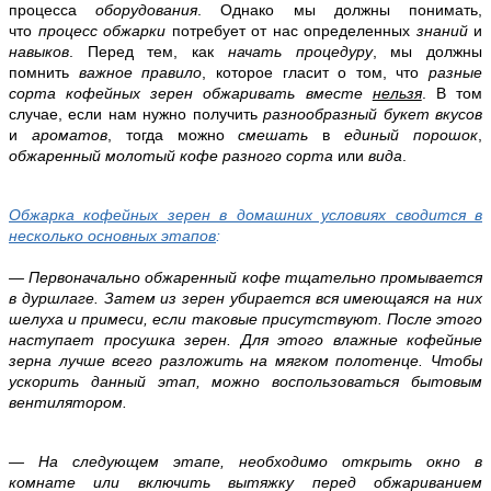
процесса
оборудования
. Однако мы должны понимать,
что
процесс обжарки
потребует от нас определенных
знаний
и
навыков
. Перед тем, как
начать
процедуру
, мы должны
помнить
важное правило
, которое гласит о том, что
разные
сорта кофейных зерен обжаривать вместе
нельзя
. В том
случае, если нам нужно получить
разнообразный букет вкусов
и
ароматов
, тогда можно
смешать
в
единый порошок
,
обжаренный молотый кофе разного сорта
или
вида
.
Обжарка кофейных зерен в домашних условиях сводится в
несколько основных этапов
:
— Первоначально обжаренный кофе тщательно промывается
в дуршлаге. Затем из зерен убирается вся имеющаяся на них
шелуха и примеси, если таковые присутствуют. После этого
наступает просушка зерен. Для этого влажные кофейные
зерна лучше всего разложить на мягком полотенце. Чтобы
ускорить данный этап, можно воспользоваться бытовым
вентилятором.
— На следующем этапе, необходимо открыть окно в
комнате или включить вытяжку перед обжариванием