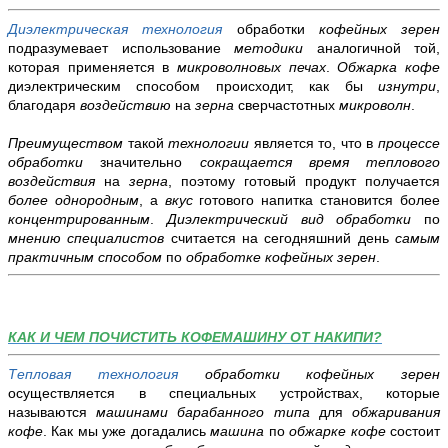
Диэлектрическая технология
обработки
кофейных зерен
подразумевает использование
методики
аналогичной той,
которая применяется в
микроволновых печах
.
Обжарка кофе
диэлектрическим способом происходит, как бы
изнутри
,
благодаря
воздействию
на
зерна
сверчастотных
микроволн
.
Преимуществом
такой
технологии
является то, что в
процессе
обработки
значительно
сокращается время теплового
воздействия
на
зерна
, поэтому готовый продукт получается
более однородным
, а
вкус
готового напитка становится более
концентрированным
.
Диэлектрический вид обработки
по
мнению специалистов
считается на сегодняшний день
самым
практичным способом
по
обработке кофейных зерен
.
КАК И ЧЕМ ПОЧИСТИТЬ КОФЕМАШИНУ ОТ НАКИПИ?
Тепловая технология
обработки кофейных зерен
осуществляется в специальных устройствах, которые
называются
машинами
барабанного типа
для
обжаривания
кофе
. Как мы уже догадались
машина
по
обжарке кофе
состоит