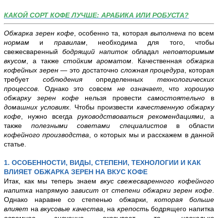
КАКОЙ СОРТ КОФЕ ЛУЧШЕ: АРАБИКА ИЛИ РОБУСТА?
Обжарка зерен кофе
, особенно та, которая
выполнена
по всем
нормам
и
правилам
, необходима для того, чтобы
свежесваренный
бодрящий напиток
обладал
неповторимым
вкусом
, а также
стойким ароматом
. Качественная
обжарка
кофейных зерен
— это достаточно
сложная процедура
, которая
требует
соблюдения
определенных
технологических
процессов
. Однако это совсем
не означает
, что
хорошую
обжарку зерен кофе
нельзя провести
самостоятельно
в
домашних условиях
. Чтобы произвести
качественную обжарку
кофе
, нужно всегда
руководствоваться
рекомендациями
, а
также
полезными советами специалистов
в области
кофейного производства
, о которых мы и расскажем в данной
статье.
1. ОСОБЕННОСТИ, ВИДЫ, СТЕПЕНИ, ТЕХНОЛОГИИ И КАК
ВЛИЯЕТ ОБЖАРКА ЗЕРЕН НА ВКУС КОФЕ
Итак, как мы теперь знаем
вкус свежесваренного кофейного
напитка
напрямую
зависит
от
степени
обжарки зерен кофе
.
Однако наравне со степенью обжарки,
которая больше
влияет
на
вкусовые качества
, на
крепость
бодрящего напитка
огромное
значение
оказывает то,
насколько