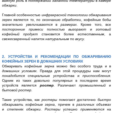
важную роль
в
поддержании заданной температуры
в
камере
обжарки
.
Главной особенностью
инфракрасной технологии обжаривания
зере
н является то, по
окончанию обработки
, кофейные бобы
значительно
увеличиваются
в
размерах
. Кроме того, все
посторонние примеси
полностью
выгорают
и
готовый
кофейный продукт
становится более
естественным
, а
свежесваренный
напиток
натуральным
по
вкусу
.
2. УСТРОЙСТВА И РЕКОМЕНДАЦИИ ПО ОБЖАРИВАНИЮ
КОФЕЙНЫХ ЗЕРЕН В ДОМАШНИХ УСЛОВИЯХ
Обжаривать
кофейные зерна
можно без особого труда и в
домашних условиях
. Правда для этой процедуры нам могут
понадобится
специальные
устройства
и
приспособления
.
Одним из таких довольно
популярных
в последнее время
устройств является
ростер
. Различают
промышленный
и
бытовой ростер
.
Такие устройства, как
ростеры
помогают достаточно
быстро
обжаривать кофейные зерна
, причем в
различных объемах
и
степенях обжарки
.
Ростеры
успешно
применяются
на