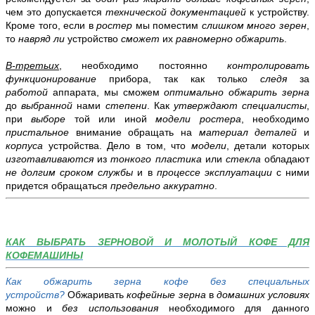
чем это допускается
технической документацией
к устройству.
Кроме того, если в
ростер
мы поместим
слишком много зерен
,
то
навряд ли
устройство
сможет
их
равномерно обжарить
.
В-третьих
, необходимо постоянно
контролировать
функционирование
прибора, так как только
следя
за
работой
аппарата, мы сможем
оптимально обжарить зерна
до
выбранной
нами
степени
. Как
утверждают специалисты
,
при
выборе
той или иной
модели ростера
, необходимо
пристальное
внимание обращать на
материал деталей
и
корпуса
устройства. Дело в том, что
модели
, детали которых
изготавливаются
из
тонкого пластика
или
стекла
обладают
не долгим сроком службы
и в
процессе эксплуатации
с ними
придется обращаться
предельно аккуратно
.
КАК ВЫБРАТЬ ЗЕРНОВОЙ И МОЛОТЫЙ КОФЕ ДЛЯ
КОФЕМАШИНЫ
Как обжарить зерна кофе без специальных
устройств?
Обжаривать
кофейные зерна
в
домашних условиях
можно и
без использования
необходимого для данного