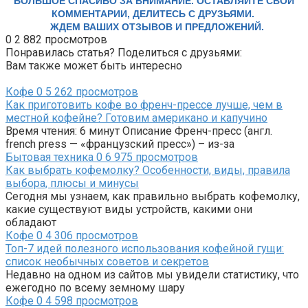
БОЛЬШОЕ СПАСИБО ЗА ВНИМАНИЕ
.
ОСТАВЛЯЙТЕ СВОИ
КОММЕНТАРИИ, ДЕЛИТЕСЬ С ДРУЗЬЯМИ.
ЖДЕМ ВАШИХ ОТЗЫВОВ И ПРЕДЛОЖЕНИЙ.
0
2 882 просмотров
Понравилась статья? Поделиться с друзьями:
Вам также может быть интересно
Кофе
0
5 262 просмотров
Как приготовить кофе во френч-прессе лучше, чем в
местной кофейне? Готовим американо и капучино
Время чтения: 6 минут Описание Френч-пресс (англ.
french press — «французский пресс») – из-за
Бытовая техника
0
6 975 просмотров
Как выбрать кофемолку? Особенности, виды, правила
выбора, плюсы и минусы
Сегодня мы узнаем, как правильно выбрать кофемолку,
какие существуют виды устройств, какими они
обладают
Кофе
0
4 306 просмотров
Топ-7 идей полезного использования кофейной гущи:
список необычных советов и секретов
Недавно на одном из сайтов мы увидели статистику, что
ежегодно по всему земному шару
Кофе
0
4 598 просмотров