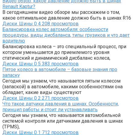
Видео обзор: какое давление должно быть в шинах
Renault Kaptur?
В сегодняшнем видео обзоре мы расскажем о том,
какое оптимальное давление должно быть в шинах R16
Диски. Шины
0
4 208 просмотров
Балансировка колес автомобиля: особенности
процедуры, виды дисбаланса, типы грузиков и что дает
водителю
Балансировка колеса – это специальный процесс, при
котором уменьшается до приемлемого уровня
статический и динамический дисбаланс колеса,
Диски. Шины
0
5 383 просмотров
Пятое колесо в автомобиле – базовые знания про
запаску
Сегодня мы узнаем, что называется пятым колесом
(запаской) в автомобиле, какими особенностями она
обладает, какие виды существуют
Диски. Шины
0
2 271 просмотров
Что такое датчики давления в шинах. Особенности,
принцип работы и стоит ли устанавливать
Сегодня мы узнаем, что называется автомобильной
системой контроля или датчиками давления в шинах
(TPMS),
Диски. Шины
0
1 712 просмотров