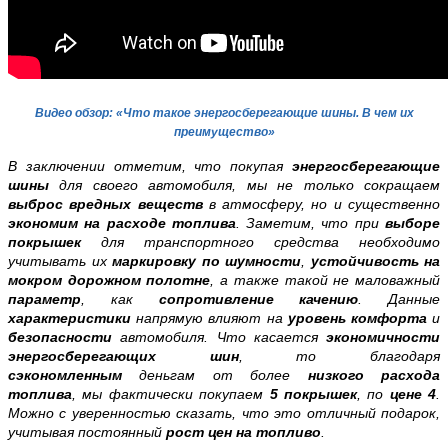
Видео обзор: «Что такое энергосберегающие шины. В чем их
преимущество»
В заключении отметим, что покупая
энергосберегающие
шины
для своего автомобиля, мы не только сокращаем
выброс вредных веществ
в атмосферу, но и существенно
экономим на расходе топлива
. Заметим, что при
выборе
покрышек
для транспортного средства необходимо
учитывать их
маркировку по шумности
,
устойчивость на
мокром дорожном полотне
, а также такой не маловажный
параметр
, как
сопротивление качению
. Данные
характеристики
напрямую влияют на
уровень комфорта
и
безопасности
автомобиля. Что касается
экономичности
энергосберегающих шин
, то благодаря
сэкономленным
деньгам от более
низкого расхода
топлива
, мы фактически покупаем
5 покрышек
, по
цене 4
.
Можно с уверенностью сказать, что это отличный подарок,
учитывая постоянный
рост цен на топливо
.