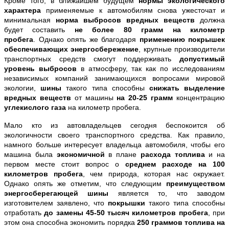
Кроме того, в ближайшем будущем
нормы экологического
характера
применяемые к автомобилям снова ужесточат и
минимальная
норма выбросов вредных веществ
должна
будет составить
не более 80 грамм на километр
пробега
.
Однако опять же благодаря
применению покрышек
обеспечивающих энергосбережение
, крупные производители
транспортных средств смогут поддерживать
допустимый
уровень выбросов
в атмосферу, так как по исследованиям
независимых компаний занимающихся вопросами мировой
экологии,
шины
такого типа способны
снижать выделение
вредных веществ
от машины
на 20-25 грамм
концентрацию
углекислого газа
на километр пробега.
Мало кто из автовладельцев сегодня беспокоится об
экологичности своего транспортного средства. Как правило,
намного больше интересует владельца автомобиля, чтобы его
машина была
экономичной
в плане
расхода топлива
и на
первом месте стоит вопрос о
среднем расходе на 100
километров пробега
, чем природа, которая нас окружает.
Однако опять же отметим, что следующим
преимуществом
энергосберегающей шины
является то, что заводом
изготовителем заявлено, что
покрышки
такого типа способны
отработать
до замены 45-50 тысяч километров пробега
, при
этом она способна экономить порядка
250 граммов топлива на