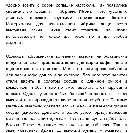
удобно возить с собой большие кастрюли. Так появились
специальные кувшины –
ибрики
.
Ибрик
– это кувшин с
длинным носиком, круглыми заниженными боками.
Материалом для изготовления
ибрика
чаще всего
выступала глина. Также стоит отметить, что ибрик
использовался не только для кофе, но и для любой
жидкости.
Однажды африканские кочевники завезли на Аравийский
полуостров свое
приспособление
для
варки кофе
, где его
оценили местные торговцы. Молва о новом приспособлении
для варки кофе дошла и до султана. Для него этот напиток
стали варить в золотом сосуде с длинной ручкой и
крышечкой, чтобы никто не смел вдыхать этот чарующий
аромат. Однако у золота был большой недостаток – из-за
высокой теплопроводности кофе постоянно убегал. Поэтому
местные умельцы сделали его из меди и изменили форму
сосуда (широкое донышко и более узкое горло), присвоив
ему новое название «
раква
». Так звали султана Абу аль-
Валида Ракве. Название «раква» вскоре забылось. Так на
свет появилась
Далла
— высокий кувшин с крышкой и