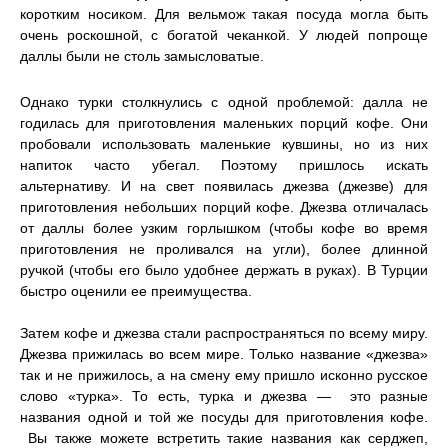
коротким носиком. Для вельмож такая посуда могла быть
очень роскошной, с богатой чеканкой. У людей попроще
даллы были не столь замысловатые.
Однако турки столкнулись с одной проблемой: далла не
годилась для приготовления маленьких порций кофе. Они
пробовали использовать маленькие кувшины, но из них
напиток часто убегал. Поэтому пришлось искать
альтернативу. И на свет появилась джезва (джезве) для
приготовления небольших порций кофе. Джезва отличалась
от даллы более узким горлышком (чтобы кофе во время
приготовления не проливался на угли), более длинной
ручкой (чтобы его было удобнее держать в руках). В Турции
быстро оценили ее преимущества.
Затем кофе и джезва стали распространяться по всему миру.
Джезва прижилась во всем мире. Только название «джезва»
так и не прижилось, а на смену ему пришло исконно русское
слово «турка». То есть, турка и джезва — это разные
названия одной и той же посуды для приготовления кофе.
Вы также можете встретить такие названия как серджеп,