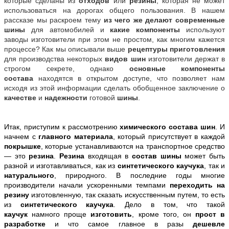
которые сделаны из
отходов
или
резины
, которая не может
использоваться на дорогах общего пользования. В нашем
рассказе мы раскроем тему
из чего же делают современные
шины
для автомобилей и
какие компоненты
используют
заводы изготовители при этом не простом, как многим кажется
процессе? Как мы описывали выше
рецептуры приготовления
для производства некоторых
видов шин
изготовители держат в
строгом секрете, однако
основные компоненты
состава
находятся в открытом доступе, что позволяет нам
исходя из этой информации сделать обобщенное заключение о
качестве
и
надежности
готовой
шины
.
Итак, приступим к рассмотрению
химического состава шин
. И
начнем с
главного материала
, который присутствует в каждой
покрышке
, которые устанавливаются на транспортное средство
— это
резина
.
Резина
входящая в
состав шины
может быть
разной и изготавливаться, как из
синтетического каучука
, так и
натурального
, природного. В последние годы многие
производители начали ускоренными темпами
переходить на
резину
изготовленную, так сказать искусственным путем, то есть
из
синтетического каучука
. Дело в том, что такой
каучук
намного проще
изготовить
, кроме того, он
прост в
разработке
и что самое главное в разы
дешевле