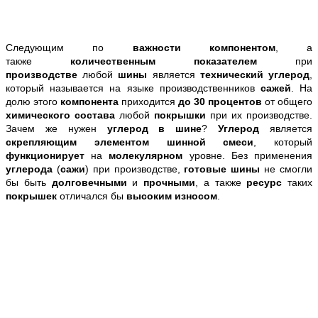
Следующим по
важности компонентом
, а
также
количественным показателем
при
производстве
любой
шины
является
технический углерод
,
который называется на языке производственников
сажей
. На
долю этого
компонента
приходится
до 30 процентов
от общего
химического состава
любой
покрышки
при их производстве.
Зачем же нужен
углерод в шине
?
Углерод
является
скрепляющим элементом шинной смеси
, который
функционирует
на
молекулярном
уровне. Без применения
углерода
(
сажи
) при производстве,
готовые шины
не смогли
бы быть
долговечными
и
прочными
, а также
ресурс
таких
покрышек
отличался бы
высоким износом
.