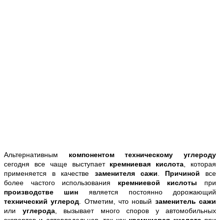
Альтернативным
компонентом техническому углероду
сегодня все чаще выступает
кремниевая кислота
, которая
применяется в качестве
заменителя сажи
.
Причиной
все
более частого использования
кремниевой кислоты
при
производстве шин
является постоянно дорожающий
технический углерод
. Отметим, что новый
заменитель сажи
или
углерода
, вызывает много споров у автомобильных
экспертов и автовладельцев, так как
кремниевая кислота
при