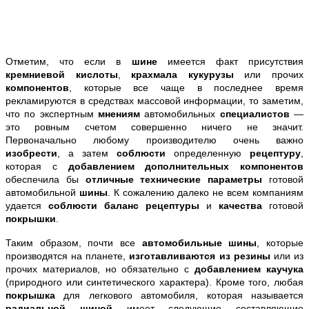
Отметим, что если в
шине
имеется факт присутствия
кремниевой кислоты
,
крахмала кукурузы
или прочих
компонентов
, которые все чаще в последнее время
рекламируются в средствах массовой информации, то заметим,
что по экспертным
мнениям
автомобильных
специалистов
—
это ровным счетом совершенно ничего не значит.
Первоначально любому производителю очень важно
изобрести
, а затем
соблюсти
определенную
рецептуру
,
которая с
добавлением дополнительных компонентов
обеспечила бы
отличные технические параметры
готовой
автомобильной
шины
. К сожалению далеко не всем компаниям
удается
соблюсти
баланс рецептуры
и
качества
готовой
покрышки
.
Таким образом, почти все
автомобильные шины
, которые
производятся на планете,
изготавливаются из резины
или из
прочих материалов, но обязательно с
добавлением каучука
(природного или синтетического характера). Кроме того, любая
покрышка
для легкового автомобиля, которая называется
радиальной шиной
имеет следующие составляющие