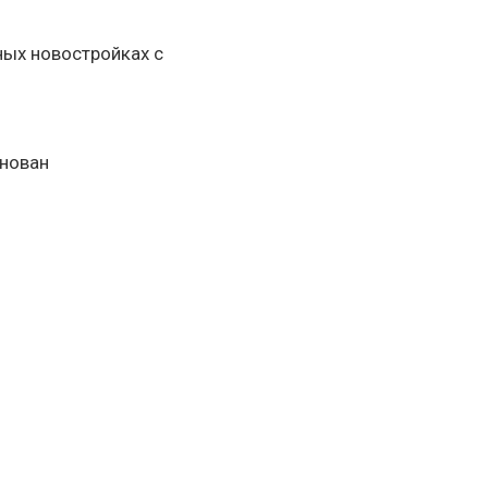
ных новостройках с
снован