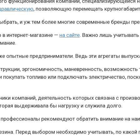
го функционирования компании, специализирующейся н
идравлическую
, позволяющую перемещать крупногабарит
ё выбрать, и уж тем более многие современные бренды п
 в интернет-магазине —
на сайте
. Важно лишь учитывать
имание.
же опытные предприниматели. Ведь эти агрегаты выпуска
струкции, эргономичность, маневренность, возможность
ти покупать топливо или подключать электричество, по
ники компаний, деятельность которых связана с произво
торая выдерживала бы нагрузку и служила долго.
, профессионалы рекомендуют обратить внимание на на
езина. Перед выбором необходимо учитывать, по какой 