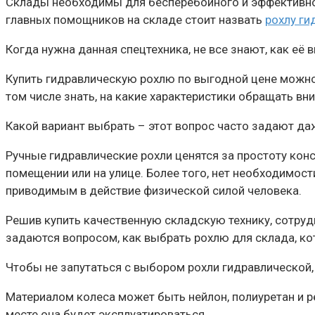
Склады необходимы для бесперебойного и эффективно
главных помощников на складе стоит назвать
рохлу г
Когда нужна данная спецтехника, не все знают, как е
Купить гидравлическую рохлю по выгодной цене можно
том числе знать, на какие характеристики обращать вн
Какой вариант выбрать – этот вопрос часто задают да
Ручные гидравлические рохли ценятся за простоту кон
помещении или на улице. Более того, нет необходимос
приводимым в действие физической силой человека.
Решив купить качественную складскую технику, сотруд
задаются вопросом, как выбрать рохлю для склада, ко
Чтобы не запутаться с выбором рохли гидравлической
Материалом колеса может быть нейлон, полиуретан и р
месте она будет эксплуатироваться.