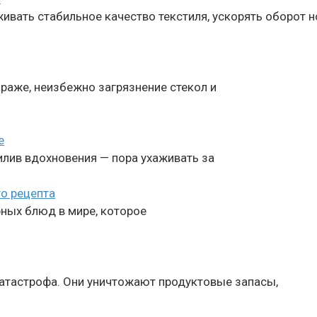
ивать стабильное качество текстиля, ускорять оборот 
араже, неизбежно загрязнение стекол и
е
лив вдохновения — пора ухаживать за
го рецепта
рных блюд в мире, которое
атастрофа. Они уничтожают продуктовые запасы,