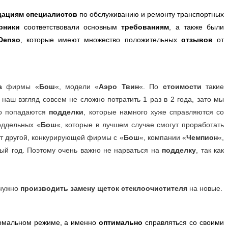
дациям специалистов
по обслуживанию и ремонту транспортных
рники
соответствовали основным
требованиям
, а также были
Denso
, которые имеют множество положительных
отзывов
от
а
фирмы «
Бош
«, модели «
Аэро Твин
«. По
стоимости
такие
 наш взгляд совсем не сложно потратить 1 раз в 2 года, зато мы
то попадаются
подделки
, которые намного хуже справляются со
оддельных «
Бош
«, которые в лучшем случае смогут проработать
от другой, конкурирующей фирмы с «
Бош
«, компании «
Чемпион
«,
лый год. Поэтому очень важно не нарваться на
подделку
, так как
 нужно
производить замену щеток стеклоочистителя
на новые.
рмальном режиме, а именно
оптимально
справляться со своими