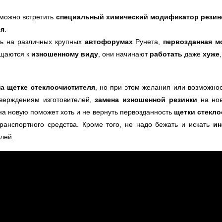
 можно встретить
специальный химический модификатор резин
ля
.
ть на различных крупных
автофорумах
Рунета,
первозданная м
ащаются к
изношенному виду
, они начинают
работать
даже
хуже
на щетке стеклоочистителя
, но при этом желания или возможно
верждениям изготовителей,
замена изношенной резинки
на нов
а новую поможет хоть и не вернуть первозданность
щетки стекло
ранспортного средства. Кроме того, не надо бежать и искать
ин
лей.