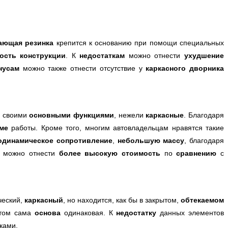
ающая резинка
крепится к основанию при помощи специальных
ость конструкции
. К
недостаткам
можно отнести
ухудшение
нусам
можно также отнести отсутствие у
каркасного дворника
о своими
основными функциями
, нежели
каркасные
. Благодаря
ме
работы. Кроме того, многим автовладельцам нравятся такие
одинамическое сопротивление
,
небольшую массу
, благодаря
я можно отнести
более высокую стоимость
по
сравнению
с
ческий,
каркасный
, но находится, как бы в закрытом,
обтекаемом
этом сама
основа
одинаковая. К
недостатку
данных элементов
ками.