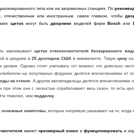
циализированного типа или на заправочных станциях. По
рекомен
е, отечественным или иностранным, самое главное, чтобы
дво
таких
щеток
могут быть
дворники
моделей фирм
Bosch
или
сть завоевывают
щетки стеклоочистителя бескаркасного вид
ей в среднем в
25 долларов США
в эквиваленте. Такую
цену
на
 уровне. Однако стоит учитывать тот момент, что довольно час
толюбители на популярных форумах делятся впечатлениями от п
оды на стекле
. А другие автовладельцы делятся впечатлениями 
и при этом они с легкостью отрабатывают весь сезон, то есть це
йти тяжелее, чем
подделку
.
ь
основные симптомы
, которые напрямую указывают на то, когда
очистителя
имеют
чрезмерный износ
и
функционировать
в но