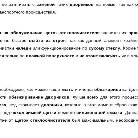
 не затягивать с
заменой
таких
дворников
на новые, так как
о
анспортного происшествия.
ат
на обслуживание щеток стеклоочистителя
является их
пра
точно быстро
выйти из строя
, так как данный элемент крайн
чистки наледи
или функционирование по
сухому стеклу
. Кроме 
ля
только по
влажной поверхности
и
не стоит включать
их в мо
 необходимо, как можно чаще
мыть
и иногда
обезжиривать
. Дел
ести
обезжиривание дворников
, лучше всего для этого проце
оза
, лед сковывает
дворники
, которые в этот момент сбрасываю
е
под
чехол зимней щетки
немного
силиконовой смазки
. Данн
стке
от
щеток стеклоочистителя
был максимальным, необходим