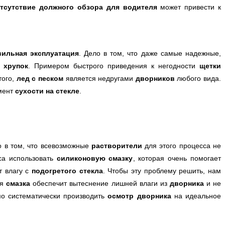
тсутствие должного обзора для водителя
может привести к
вильная эксплуатация
. Дело в том, что даже самые надежные,
е
хрупок
. Примером быстрого приведения к негодности
щетки
того,
лед с песком
является недругами
дворников
любого вида.
мент
сухости на стекле
.
о в том, что всевозможные
растворители
для этого процесса не
сса использовать
силиконовую смазку
, которая очень помогает
т влагу с
подогретого стекла
. Чтобы эту проблему решить, нам
ая
смазка
обеспечит вытеснение лишней влаги из
дворника
и не
о систематически производить
осмотр дворника
на идеальное