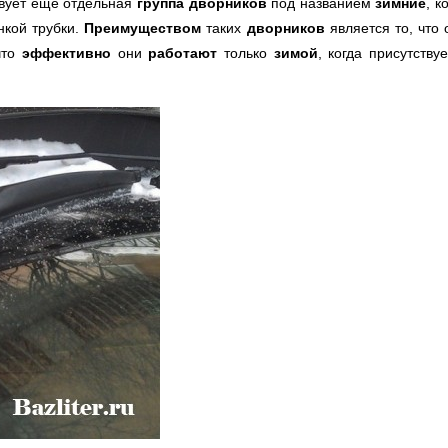
вует еще отдельная
группа дворников
под названием
зимние
, 
нкой трубки.
Преимуществом
таких
дворников
является то, что
что
эффективно
они
работают
только
зимой
, когда присутств