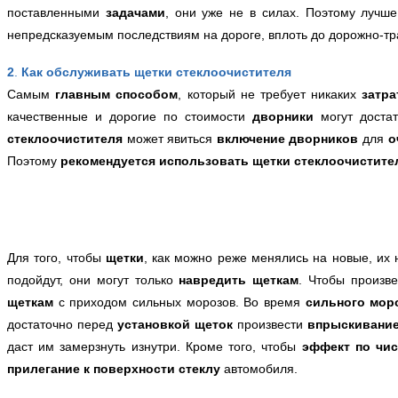
поставленными
задачами
, они
уже не в силах. Поэтому лучше
непредсказуемым последствиям на дороге, вплоть до дорожно-тр
2
.
Как обслуживать щетки стеклоочистителя
Самым
главным способом
, который не требует никаких
затр
качественные и дорогие по стоимости
дворники
могут доста
стеклоочистителя
может явиться
включение дворников
для
о
Поэтому
рекомендуется использовать щетки стеклоочистите
Для того, чтобы
щетки
, как можно реже менялись на новые, их
подойдут, они могут только
навредить щеткам
. Чтобы произв
щеткам
с приходом сильных морозов. Во время
сильного мор
достаточно перед
установкой щеток
произвести
впрыскивани
даст им замерзнуть изнутри. Кроме того, чтобы
эффект
по чи
прилегание к поверхности стеклу
автомобиля.