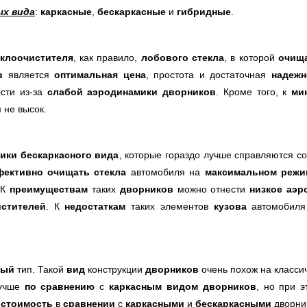
ых вида
:
каркасные
,
бескаркасные
и
гибридные
.
еклоочистителя
, как правило,
лобового стекла
, в которой
очищ
ов
является
оптимальная цена
, простота и достаточная
надежн
сти из-за
слабой аэродинамики дворников
. Кроме того, к
ми
 не высок.
ики бескаркасного вида
, которые гораздо лучше справляются с
ективно очищать стекла
автомобиля на
максимальном режи
 К
преимуществам
таких
дворников
можно отнести
низкое аэр
истителей
. К
недостаткам
таких элементов
кузова
автомобил
ный
тип. Такой
вид
конструкции
дворников
очень похож на класси
лучше
по сравнению
с
каркасным видом дворников
, но при 
 стоимость
в
сравнении
с
каркасными
и
бескаркасными
дворни