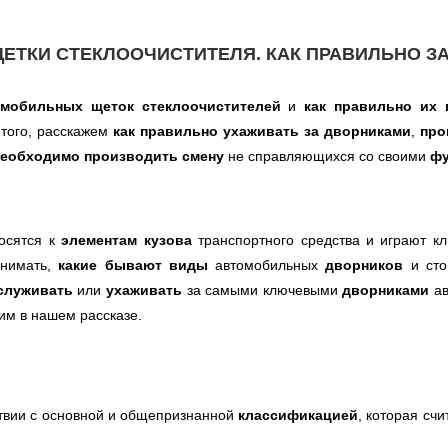
ЕТКИ СТЕКЛООЧИСТИТЕЛЯ. КАК ПРАВИЛЬНО З
мобильных щеток стеклоочистителей
и
как правильно
их
 того, расскажем
как правильно ухаживать за дворниками
,
про
необходимо производить смену
не справляющихся со своими
ф
осятся к
элементам кузова
транспортного средства и играют к
онимать,
какие бывают виды
автомобильных
дворников
и ст
служивать
или
ухаживать
за самыми ключевыми
дворниками
а
им в нашем рассказе.
ствии с основной и общепризнанной
классификацией
, которая сч