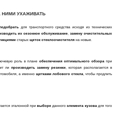
А НИМИ УХАЖИВАТЬ
подобрать
для транспортного средства исходя из технических
изводить их сезонное обслуживание
,
замену очистительных
ункциями
старых
щеток
стеклоочистителя
на новые.
лючевую роль в плане
обеспечения оптимального обзора
при
оит ли
производить замену резинки
, которая располагается в
втомобиля, а именно
щетками лобового стекла
, чтобы продлить
итается эталонной при
выборе
данного
элемента кузова
для того