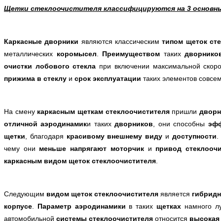
Щетки стеклоочистителя классифицируются на 3 основн
Каркасные дворники
являются классическим
типом щеток ст
металлических
коромысел
.
Преимуществом
таких
дворник
очистки лобового стекла
при включении максимальной скоро
прижима в стеклу
и
срок эксплуатации
таких элементов совсем
На смену
каркасным щеткам стеклоочистителя
пришли
дворн
отличной аэродинамик
и таких
дворников
, они способны
эфф
щетки
, благодаря
красивому внешнему виду
и
доступности
.
чему они
меньше напрягают моторчик
и
привод стеклооч
каркасным видом щеток стеклоочистителя
.
Следующим
видом щеток стеклоочистителя
является
гибрид
корпусе
.
Параметр аэродинамики
в таких
щетках
намного 
автомобильной
системы стеклоочистителя
относится
высокая