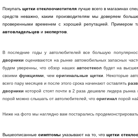
Покупать
щетки стеклоочистителя
лучше всего в магазинах спе
средств неважно, каким производителям мы доверяем больш
проверенными временем с хорошей репутацией. Примером 
автовладельцев
и
экспертов
.
В последние годы у автолюбителей все большую популярно
дворники
оцениваются на рынке автомобильных запасных част
будем уверенны, что обзор наших
автостекол
будет на высшем
своими
функциями
, чем
оригинальные щетки
. Некоторые ав
всего пару месяцев и после этого срока начинают оставлять
разв
дворники
которой стоят почти в 2 раза дешевле лидера рынка 
порой можно слышать от автолюбителей, что
оригинал
порой на
Ниже на фото мы наглядно вам постарались продемонстрироват
Вышеописанные
симптомы
указывают на то, что
щетки стекло