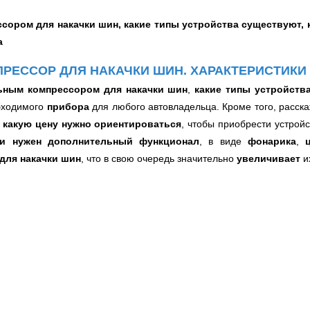
сором для накачки шин, какие типы устройства существуют,
а
РЕССОР ДЛЯ НАКАЧКИ ШИН. ХАРАКТЕРИСТИКИ
ьным компрессором для накачки шин
,
какие типы устройств
бходимого
прибора
для любого автовладельца
. Кроме того, расс
 какую цену нужно ориентироваться
, чтобы приобрести устрой
ли нужен дополнительный функционал
, в виде
фонарика
,
для накачки шин
, что в свою очередь значительно
увеличивает
и