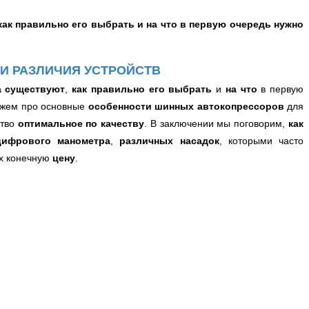
как правильно его выбрать
и на что
в первую очередь
нужно
 И РАЗЛИЧИЯ УСТРОЙСТВ
а существуют
,
как правильно его выбрать
и
на что
в первую
кажем про основные
особенности шинных автокопрессоров
для
ство
оптимальное по качеству
. В заключении мы поговорим,
как
цифрового манометра
,
различных насадок
, которыми часто
х конечную
цену
.