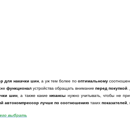
р для накачки шин
, а уж тем более по
оптимальному
соотноше
акже
функционал
устройства обращать внимание
перед покупкой
.
ачки шин
, а также какие
нюансы
нужно учитывать, чтобы не при
ый автокомпрессор лучше по соотношению
таких
показателей
,
 его выбрать