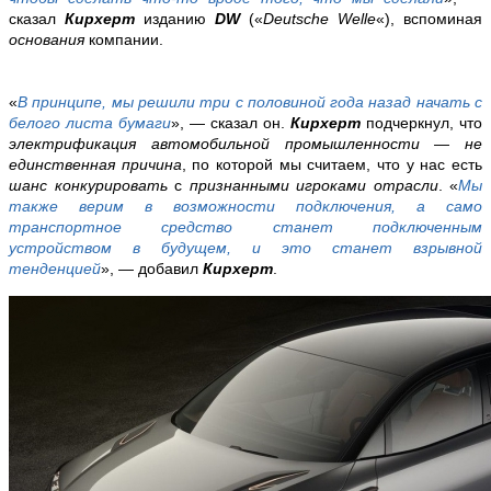
сказал
Кирхерт
изданию
DW
(«
Deutsche Welle
«), вспоминая
основания
компании.
«
В принципе, мы решили три с половиной года назад начать с
белого листа бумаги
», — сказал он.
Кирхерт
подчеркнул, что
электрификация автомобильной промышленности
—
не
единственная причина
, по которой мы считаем, что у нас есть
шанс конкурировать
с
признанными игроками отрасли
. «
Мы
также верим в возможности подключения,
а само
транспортное средство станет подключенным
устройством в будущем, и это станет взрывной
тенденцией
», — добавил
Кирхерт
.