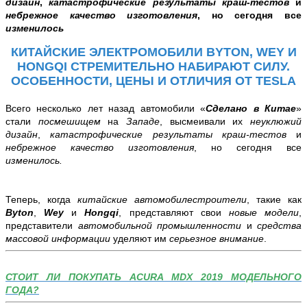
дизайн
,
катастрофические результаты краш-тестов
и
небрежное качество изготовления
, но сегодня все
изменилось
КИТАЙСКИЕ ЭЛЕКТРОМОБИЛИ BYTON, WEY И
HONGQI СТРЕМИТЕЛЬНО НАБИРАЮТ СИЛУ.
ОСОБЕННОСТИ, ЦЕНЫ И ОТЛИЧИЯ ОТ TESLA
Всего несколько лет назад автомобили «
Сделано в Китае
»
стали
посмешищем
на
Западе
, высмеивали их
неуклюжий
дизайн
,
катастрофические результаты краш-тестов
и
небрежное качество изготовления
, но сегодня все
изменилось.
Теперь, когда
китайские автомобилестроители
, такие как
Byton
,
Wey
и
Hongqi
, представляют свои
новые модели
,
представители
автомобильной промышленности
и
средства
массовой информации
уделяют им
серьезное внимание
.
СТОИТ ЛИ ПОКУПАТЬ ACURA MDX 2019 МОДЕЛЬНОГО
ГОДА?