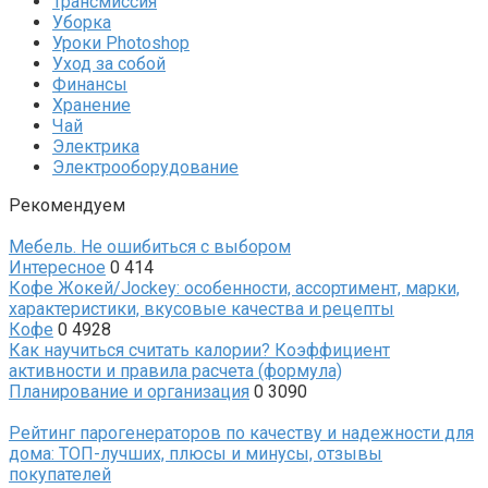
Трансмиссия
Уборка
Уроки Photoshop
Уход за собой
Финансы
Хранение
Чай
Электрика
Электрооборудование
Рекомендуем
Мебель. Не ошибиться с выбором
Интересное
0
414
Кофе Жокей/Jockey: особенности, ассортимент, марки,
характеристики, вкусовые качества и рецепты
Кофе
0
4928
Как научиться считать калории? Коэффициент
активности и правила расчета (формула)
Планирование и организация
0
3090
Рейтинг парогенераторов по качеству и надежности для
дома: ТОП-лучших, плюсы и минусы, отзывы
покупателей