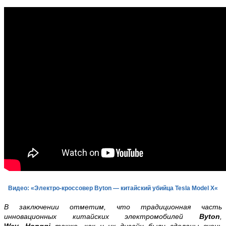
Видео
: «Электро-кроссовер Byton
—
китайский убийца Tesla Model X
«
В заключении отметим, что традиционная часть
инновационных китайских электромобилей
Byton
,
Wey
,
Hongqi
также, как и их дизайн были сделаны очень