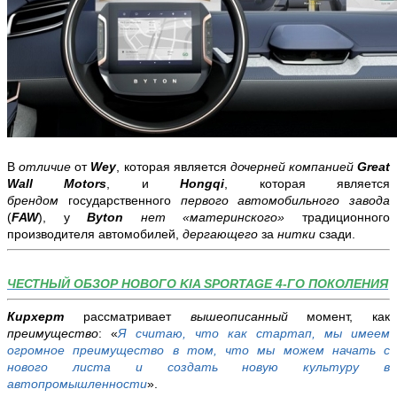
В
отличие
от
Wey
, которая является
дочерней компанией
Great
Wall Motors
, и
Hongqi
, которая является
брендом
государственного
первого автомобильного завода
(
FAW
), у
Byton
нет «материнского»
традиционного
производителя автомобилей,
дергающего
за
нитки
сзади.
ЧЕСТНЫЙ ОБЗОР НОВОГО KIA SPORTAGE 4-ГО ПОКОЛЕНИЯ
Кирхерт
рассматривает
вышеописанный
момент, как
преимущество
: «
Я считаю, что как стартап, мы имеем
огромное преимущество в том, что мы можем начать с
нового листа и создать новую культуру в
автопромышленности
».