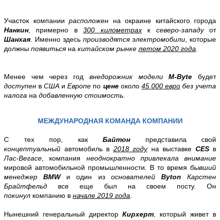
Участок компании
расположен
на окраине китайского города
Нанкин
, примерно в
300 километрах
к
северо-западу
от
Шанхая
. Именно здесь
производятся электромобили
, которые
должны
появиться
на
китайском рынке
летом 2020 года
.
Менее чем через год
внедорожник модели
M-Byte
будет
доступен
в
США
и
Европе
по
цене
около
45 000 евро
без учета
налога
на
добавленную стоимость
.
МЕЖДУНАРОДНАЯ КОМАНДА КОМПАНИИ
С тех пор, как
Байтон
представила свой
концептуальный
автомобиль в
2018 году
на выставке
CES
в
Лас-Вегасе
, компания
неоднократно привлекала внимание
мировой автомобильной промышленности. В то время
бывший
менеджер
BMW
и один из
основателей
Byton
Карстен
Брайтфельд
все еще был на своем посту. Он
покинул
компанию в
начале
2019 года
.
Нынешний генеральный директор
Кирхерт
, который живет в