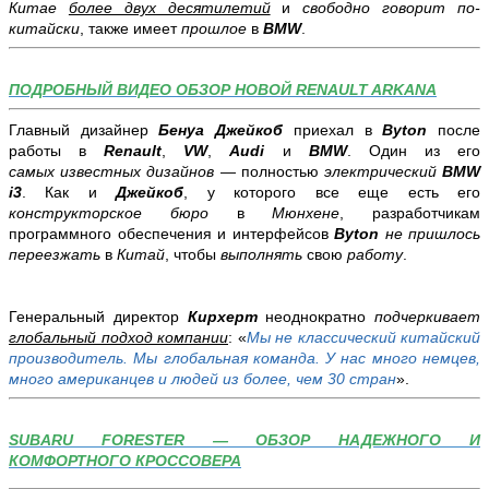
Китае
более двух десятилетий
и
свободно говорит
по-
китайски
, также имеет
прошлое
в
BMW
.
ПОДРОБНЫЙ ВИДЕО ОБЗОР НОВОЙ RENAULT ARKANA
Главный дизайнер
Бенуа Джейкоб
приехал в
Byton
после
работы в
Renault
,
VW
,
Audi
и
BMW
. Один из его
самых
известных дизайнов
— полностью
электрический
BMW
i3
. Как и
Джейкоб
, у которого все еще есть его
конструкторское бюро
в
Мюнхене
, разработчикам
программного обеспечения и интерфейсов
Byton
не пришлось
переезжать
в
Китай
, чтобы
выполнять
свою
работу
.
Генеральный директор
Кирхерт
неоднократно
подчеркивает
глобальный подход компании
: «
Мы не классический китайский
производитель. Мы глобальная команда. У нас много немцев,
много американцев и людей из более, чем 30 стран
».
SUBARU FORESTER — ОБЗОР НАДЕЖНОГО И
КОМФОРТНОГО КРОССОВЕРА