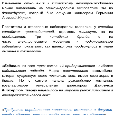
Изменение
отношения
к
китайскому автопроизводителю
можно
наблюдать
на
Международном автосалоне IAA
во
Франкфурте
, который был
открыт
канцлером Германии
Ангелой Меркель
.
Посетители и отраслевые наблюдатели толпились у
стендов
китайских производителей
, стремясь
взглянуть
на их
предложения
. Три
китайских бренда
с их
чисто
электрическими моделями
и
подключаемыми
гибридами
показывают, как далеко они
продвинулись
в плане
дизайна
и
технологий
.
«
Байтон
» из всех
трех
компаний
придерживается
наиболее
радикального подхода
. Марка
электронного
автомобиля,
которая существует всего
несколько лет
, имеет свои
корни
в
Китае
. Но с самого начала
руководство
компании,
возглавляемое
генеральным директором
Дэниелом
Кирхертом
, твердо
нацелилось
на
мировой рынок лимузинов
и
внедорожников класса люкс
.
«
Требуется определенное количество смелости и безумия,
чтобы сделать что-то вроде того, что мы сделали
», —