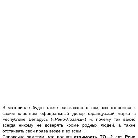
В материале будет также рассказано о том,
как относится к
своим клиентам официальный дилер французской марки в
Республике Беларусь (
«
Рено-Лозанж
«
) и, почему так важно
всегда
никому не доверять кроме родных людей, а также
отстаивать свои права везде и во всем.
Справочно заметим, что полная
стоимость ТО
—
2
для
Рено