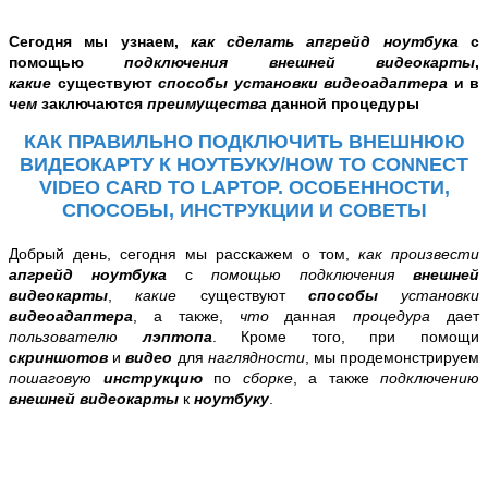
Сегодня мы узнаем,
как сделать апгрейд ноутбука
с
помощью
подключения внешней видеокарты
,
какие
существуют
способы установки видеоадаптера
и в
чем
заключаются
преимущества
данной процедуры
КАК ПРАВИЛЬНО ПОДКЛЮЧИТЬ ВНЕШНЮЮ
ВИДЕОКАРТУ К НОУТБУКУ/HOW TO CONNECT
VIDEO CARD TO LAPTOP. ОСОБЕННОСТИ,
СПОСОБЫ, ИНСТРУКЦИИ И СОВЕТЫ
Добрый день, сегодня мы расскажем о том,
как произвести
апгрейд ноутбука
с
помощью подключения
внешней
видеокарты
,
какие
существуют
способы
установки
видеоадаптера
, а также,
что
данная
процедура
дает
пользователю
лэптопа
. Кроме того, при помощи
скриншотов
и
видео
для
наглядности
, мы продемонстрируем
пошаговую
инструкцию
по
сборке
, а также
подключению
внешней видеокарты
к
ноутбуку
.