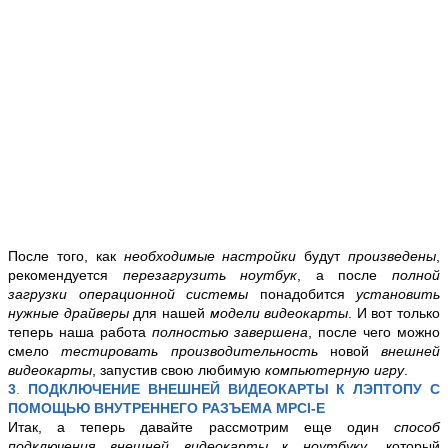
После того, как
необходимые настройки
будут
произведены
,
рекомендуется
перезагрузить ноутбук
, а после
полной
загрузки операционной системы
понадобится
установить
нужные драйверы
для нашей
модели видеокарты
. И вот только
теперь наша работа
полностью завершена
, после чего можно
смело
тестировать производительность
новой
внешней
видеокарты
, запустив свою любимую
компьютерную игру
.
3
.
ПОДКЛЮЧЕНИЕ ВНЕШНЕЙ ВИДЕОКАРТЫ К ЛЭПТОПУ С
ПОМОЩЬЮ ВНУТРЕННЕГО РАЗЪЕМА MPCI-E
Итак, а теперь давайте рассмотрим еще один
способ
подключения внешней видеокарты
к
ноутбуку
, который