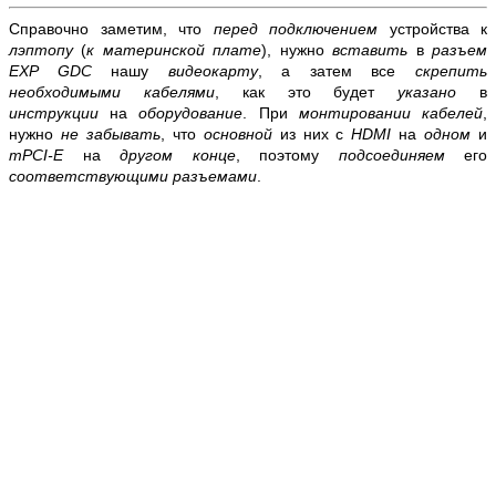
Справочно заметим, что
перед подключением
устройства к
лэптопу
(
к материнской плате
), нужно
вставить
в
разъем
EXP GDC
нашу
видеокарту
, а затем все
скрепить
необходимыми кабелями
, как это будет
указано
в
инструкции
на
оборудование
. При
монтировании кабелей
,
нужно
не забывать
, что
основной
из них с
HDMI
на
одном
и
mPCI-E
на
другом
конце
, поэтому
подсоединяем
его
соответствующими разъемами
.