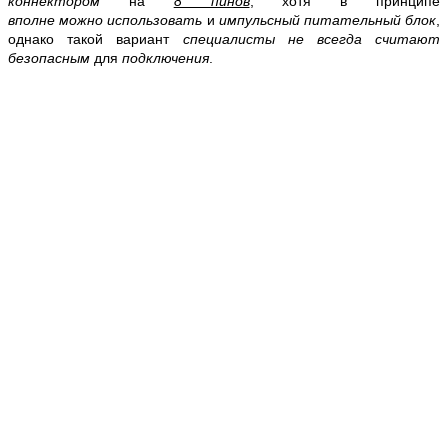
коннектором
на
8 пинов
, хотя в принципе
вполне
можно
использовать
и
импульсный питательный блок
,
однако такой вариант
специалисты не всегда считают
безопасным
для
подключения
.