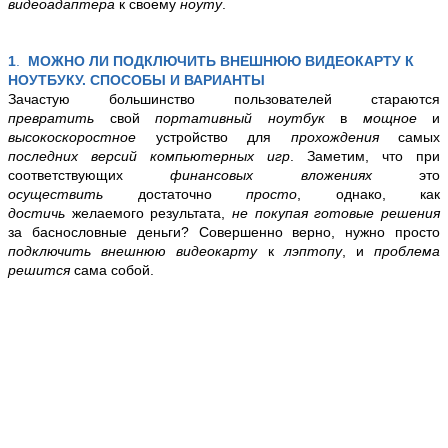
видеоадаптера
к своему
ноуту
.
1
.
МОЖНО ЛИ ПОДКЛЮЧИТЬ ВНЕШНЮЮ ВИДЕОКАРТУ К
НОУТБУКУ. СПОСОБЫ И ВАРИАНТЫ
Зачастую большинство пользователей стараются
превратить
свой
портативный ноутбук
в
мощное
и
высокоскоростное
устройство для
прохождения
самых
последних версий компьютерных игр
. Заметим, что при
соответствующих
финансовых вложениях
это
осуществить
достаточно
просто
, однако, как
достичь
желаемого результата,
не покупая готовые решения
за баснословные деньги? Совершенно верно, нужно просто
подключить внешнюю видеокарту
к
лэптопу
,
и
проблема
решится
сама собой.