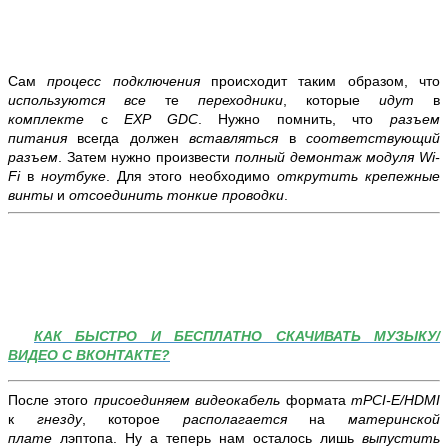
Сам
процесс подключения
происходит таким образом, что
используются все
те
переходники
, которые
идут
в
комплекте
с
EXP GDC
. Нужно помнить, что
разъем
питания
всегда должен
вставляться
в
соответствующий
разъем
. Затем нужно произвести
полный демонтаж модуля Wi-
Fi
в
ноутбуке
. Для этого необходимо
открутить крепежные
винты
и
отсоединить тонкие проводки
.
КАК БЫСТРО И БЕСПЛАТНО СКАЧИВАТЬ МУЗЫКУ/
ВИДЕО С ВКОНТАКТЕ?
После этого
присоединяем видеокабель
формата
mPCI-E/HDMI
к
гнезду
, которое
располагается
на
материнской
плате
лэптопа. Ну а теперь нам осталось лишь
выпустить