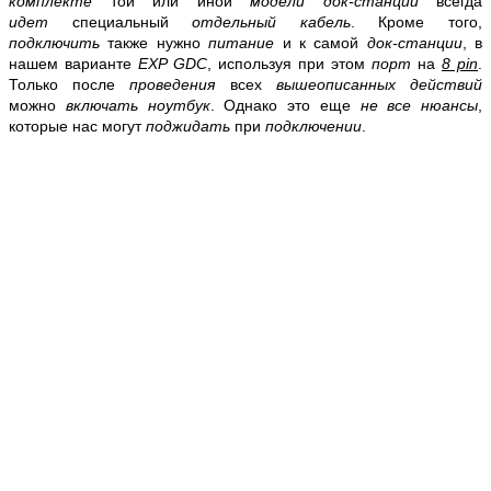
комплекте
той или иной
модели док-станции
всегда
идет
специальный
отдельный кабель
. Кроме того,
подключить
также нужно
питание
и к самой
док-станции
, в
нашем варианте
EXP GDC
, используя при этом
порт
на
8 pin
.
Только после
проведения
всех
вышеописанных действий
можно
включать ноутбук
. Однако это еще
не все нюансы
,
которые нас могут
поджидать
при
подключении
.