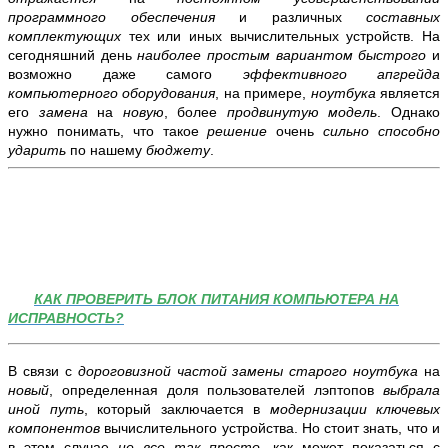
программного обеспечения
и различных
составных
комплектующих
тех или иных вычислительных устройств. На
сегодняшний день
наиболее простым вариантом быстрого
и
возможно даже самого
эффективного апгрейда
компьютерного оборудования
, на примере,
ноутбука
является
его
замена
на
новую
, более
продвинутую модель
. Однако
нужно понимать, что такое
решение
очень
сильно способно
ударить
по нашему
бюджету
.
КАК ПРОВЕРИТЬ БЛОК ПИТАНИЯ КОМПЬЮТЕРА НА
ИСПРАВНОСТЬ?
В связи с
дороговизной
частой замены старого ноутбука
на
новый
, определенная доля пользователей лэптопов
выбрала
иной путь
, который заключается в
модернизации ключевых
компонентов
вычислительного устройства. Но стоит знать, что и
в этом случае
не все так просто
, как может показаться с