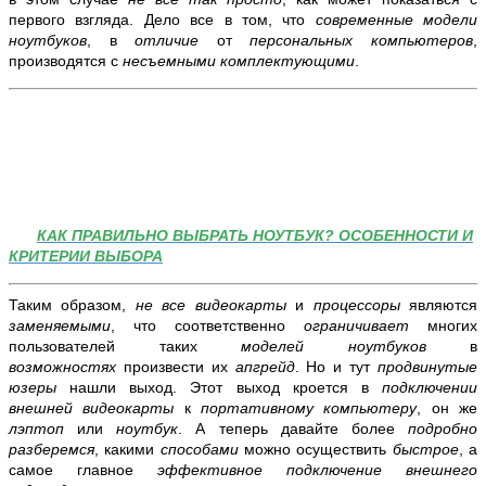
первого взгляда. Дело все в том, что
современные модели
ноутбуков
, в
отличие
от
персональных компьютеров
,
производятся с
несъемными комплектующими
.
КАК ПРАВИЛЬНО ВЫБРАТЬ НОУТБУК? ОСОБЕННОСТИ И
КРИТЕРИИ ВЫБОРА
Таким образом,
не все видеокарты
и
процессоры
являются
заменяемыми
, что соответственно
ограничивает
многих
пользователей таких
моделей ноутбуков
в
возможностях
произвести их
апгрейд
. Но и тут
продвинутые
юзеры
нашли выход. Этот выход кроется в
подключении
внешней видеокарты
к
портативному компьютеру
, он же
лэптоп
или
ноутбук
. А теперь давайте более
подробно
разберемся
, какими
способами
можно осуществить
быстрое
, а
самое главное
эффективное подключение внешнего