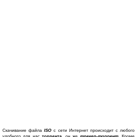
Скачивание файла
ISO
с сети Интернет происходит с любого
удобного для нас
торрента
, он же
трекер-торрент
. Кроме