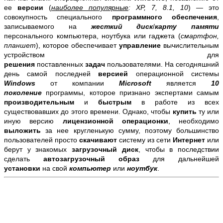
ее
версии
(
наиболее популярные
:
XP, 7, 8.1, 10
)
— это
совокупность специального
программного обеспечения
,
записываемого
на
ж
есткий диск
/
карту памяти
персонального компьютера, ноутбука или гаджета (
смартфон,
планшет
), которое обеспечивает
управление
вычислительным
устройством для
решения
поставленных
задач
пользователями. На сегодняшний
день самой последней
версией
операционной системы
Windows
от компании
Microsoft
является
10
поколение
программы, которое признано экспертами самым
производительным
и
быстрым
в работе из всех
существовавших до этого времени. Однако, чтобы
купить
ту или
иную версию
лицензионной
операционки
, необходимо
выложить
за нее кругленькую сумму, поэтому большинство
пользователей просто
скачивают
систему из сети
Интернет
или
берут у знакомых
загрузочный диск
, чтобы в последствии
сделать
автозагрузочный образ
для дальнейшей
установки
на свой
компьютер
или
ноутбук
.