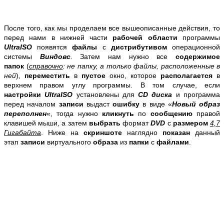
После того, как мы проделаем все вышеописанные действия, то
перед нами в нижней части
рабочей области
программы
UltraISO
появятся
файлы
с
дистрибутивом
операционной
системы
Виндовс
. Затем нам нужно все
содержимое
папок
(
справочно
: не папку, а только файлы, расположенные в
ней
),
переместить
в
пустое
окно, которое
располагается
в
верхнем правом углу программы. В том случае, если
настройки
UltraISO
установлены для
CD диска
и программа
перед началом
записи
выдаст
ошибку
в виде «
Новый образ
переполнен
«, тогда нужно
кликнуть
по
сообщению
правой
клавишей мыши, а затем
выбрать
формат
DVD
с
размером
4,7
Гигабайта
. Ниже на
скриншоте
наглядно
показан
данный
этап
записи
виртуального
образа
из
папки
с
файлами
.