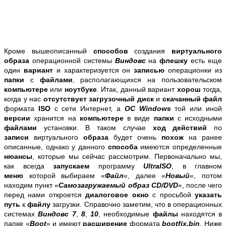
Кроме вышеописанный
способов
создания
виртуального
образа
операционной системы
Виндовс
на
флешку
есть еще
один
вариант
и характеризуется он
записью
операционки из
папки
с
файлами
, располагающихся на пользовательском
компьютере
или
ноутбуке
. Итак, данный вариант
хорош
тогда,
когда у нас
отсутствует
загрузочный диск
и
скачанный файл
формата
ISO
с сети Интернет, а
ОС Windows
той или иной
версии
хранится на
компьютере
в виде
папки
с исходными
файлами
установки. В таком случае
ход действий
по
записи
виртуального
образа
будет очень
похож
на ранее
описанные, однако у данного
способа
имеются определенные
нюансы
, которые мы сейчас рассмотрим. Первоначально мы,
как всегда
запускаем
программу
UltraISO
, в главном
меню
которой выбираем «
Файл
«, далее «
Новый
«, потом
находим пункт «
Самозагружаемый образ CD/DVD
«, после чего
перед нами откроется
диалоговое окно
с просьбой
указать
путь
к
файлу
загрузки. Справочно заметим, что в операционных
системах
Виндовс 7
,
8
,
10
, необходимые
файлы
находятся в
папке «
Boot
» и имеют
расширение
формата
bootfix.bin
. Ниже