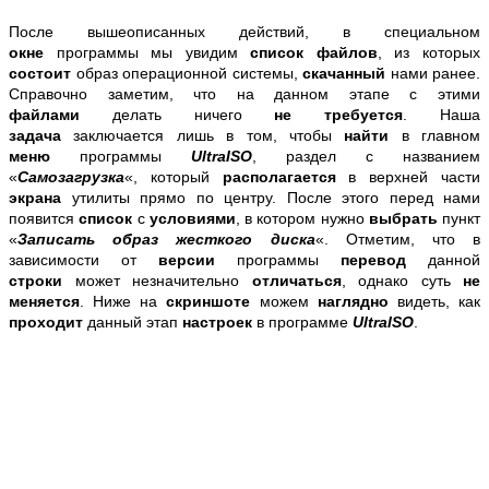
После вышеописанных действий, в специальном
окне
программы мы увидим
список файлов
, из которых
состоит
образ операционной системы,
скачанный
нами ранее.
Справочно заметим, что на данном этапе с этими
файлами
делать ничего
не требуется
. Наша
задача
заключается лишь в том, чтобы
найти
в главном
меню
программы
UltraISO
, раздел с названием
«
Самозагрузка
«, который
располагается
в верхней части
экрана
утилиты прямо по центру. После этого перед нами
появится
список
с
условиями
, в котором нужно
выбрать
пункт
«
Записать образ жесткого диска
«. Отметим, что в
зависимости от
версии
программы
перевод
данной
строки
может незначительно
отличаться
, однако суть
не
меняется
. Ниже на
скриншоте
можем
наглядно
видеть, как
проходит
данный этап
настроек
в программе
UltraISO
.