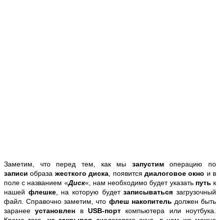
Заметим, что перед тем, как мы
запустим
операцию по
записи
образа
жесткого диска
, появится
диалоговое окно
и в
поле с названием «
Диск
«, нам необходимо будет указать
путь
к
нашей
флешке
, на которую будет
записываться
загрузочный
файл. Справочно заметим, что
флеш накопитель
должен быть
заранее
установлен
в
USB-порт
компьютера или ноутбука.
Кроме того,
не закрывая
диалогового окна, в нем же можно