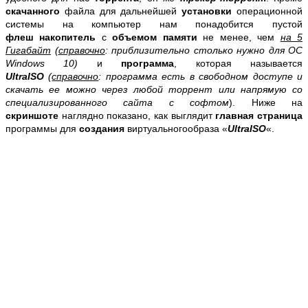
скачанного
файла для дальнейшей
установки
операционной
системы на компьютер нам понадобится пустой
флеш
накопитель
с
объемом памяти
не менее, чем
на 5
Гигабайт
(
справочно
: приблизительно столько нужно для ОС
Windows 10)
и
программа
, которая называется
UltraISO
(
справочно
: программа есть в свободном доступе и
скачать ее можно через любой торрент или напрямую со
специализированного сайта с софтом
).
Ниже на
скриншоте
наглядно показано, как выглядит
главная страница
программы для
создания
виртуальногообраза «
UltraISO
«.