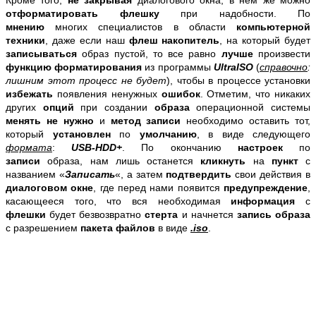
отформатировать
флешку
при надобности. По
мнению
многих специалистов в области
компьютерной
техники
, даже если наш
флеш накопитель
, на который будет
записываться
образ пустой, то все равно
лучше
произвести
функцию форматирования
из программы
UltraISO
(
справочно
:
лишним этот процесс не будет
), чтобы в процессе установки
избежать
появления ненужных
ошибок
. Отметим, что никаких
других
опций
при создании
образа
операционной системы
менять не нужно
и
метод записи
необходимо оставить тот,
который
установлен
по
умолчанию
, в виде следующего
формата
:
USB-HDD+
. По окончанию
настроек
по
записи
образа, нам лишь останется
кликнуть
на
пункт
с
названием «
Записать
«, а затем
подтвердить
свои действия в
диалоговом окне
, где перед нами появится
предупреждение
,
касающееся того, что вся необходимая
информация
с
флешки
будет безвозвратно
стерта
и начнется
запись образа
с разрешением
пакета файлов
в виде
.iso
.