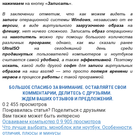
нажимаем
на кнопку «
Записать
«.
В заключении отметим, что как можем видеть в
записи
операционной системы
Windows
, независимо от ее
версии
, в виде виртуального
загрузочного образа
на
флешку
, нет ничего сложного. Записать
образ
операционки
на
накопитель
можно при помощи большого количества
различных
программ
, однако, как мы сказали ранее
UltraISO
на сегодняшний день среди
продвинутых
пользователей компьютеров и ноутбуков
считается самой
удобной
, а также
эффективной
. Поэтому
искать
, какой либо другой
софт
для
записи
виртуальных
образов
на наш взгляд — это просто
потеря времени
и
нервов
в процессе
работы
с такой программой.
БОЛЬШОЕ СПАСИБО ЗА ВНИМАНИЕ. ОСТАВЛЯЙТЕ СВОИ
КОММЕНТАРИИ, ДЕЛИТЕСЬ С ДРУЗЬЯМИ.
ЖДЕМ ВАШИХ ОТЗЫВОВ И ПРЕДЛОЖЕНИЙ.
0
2 455 просмотров
Понравилась статья? Поделиться с друзьями:
Вам также может быть интересно
Осваиваем компьютер
0
9 905 просмотров
Что лучше выбрать: моноблок или ноутбук. Особенности,
отличия, плюсы и минусы