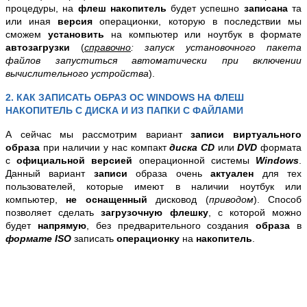
процедуры, на
флеш накопитель
будет успешно
записана
та
или иная
версия
операционки, которую в последствии мы
сможем
установить
на компьютер или ноутбук в формате
автозагрузки
(
справочно
: запуск установочного пакета
файлов запуститься автоматически при включении
вычислительного устройства
).
2. КАК ЗАПИСАТЬ ОБРАЗ ОС WINDOWS НА ФЛЕШ
НАКОПИТЕЛЬ С ДИСКА И ИЗ ПАПКИ С ФАЙЛАМИ
А сейчас мы рассмотрим вариант
записи виртуального
образа
при наличии у нас компакт
диска CD
или
DVD
формата
с
официальной версией
операционной системы
Windows
.
Данный вариант
записи
образа очень
актуален
для тех
пользователей, которые имеют в наличии ноутбук или
компьютер,
не оснащенный
дисковод (
приводом
). Способ
позволяет сделать
загрузочную флешку
, с которой можно
будет
напрямую
, без предварительного создания
образа
в
формате ISO
записать
операционку
на
накопитель
.