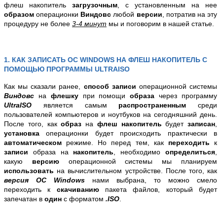
флеш накопитель
загрузочным
, с установленным на нее
образом
операционки
Виндовс
любой
версии
, потратив на эту
процедуру не более
3-4 минут
мы и поговорим в нашей статье.
1. КАК ЗАПИСАТЬ ОС WINDOWS НА ФЛЕШ НАКОПИТЕЛЬ С
ПОМОЩЬЮ ПРОГРАММЫ ULTRAISO
Как мы сказали ранее,
способ
записи
операционной системы
Виндовс
на
флешку
при помощи
образа
через программу
UltraISO
является самым
распространенным
среди
пользователей компьютеров и ноутбуков на сегодняшний день.
После того, как
образ
на
флеш накопитель
будет
записан
,
установка
операционки будет происходить практически в
автоматическом
режиме. Но перед тем, как
переходить
к
записи
образа на
накопитель
, необходимо
определиться
,
какую
версию
операционной системы мы планируем
использовать
на вычислительном устройстве. После того, как
версия ОС Windows
нами выбрана, то можно смело
переходить к
скачиванию
пакета файлов, который будет
запечатан в
один
с форматом
.ISO
.