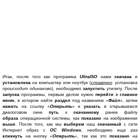
Итак, после того как программа
UltraISO
нами
скачана
и
установлена
на компьютер или ноутбук (
справочно
: установка
происходит одинаково
), необходимо
запустить
утилиту. После
запуска
программы, первым делом нужно
перейти
в
главное
меню
, в котором найти
раздел
под названием «
Файл
«, затем
нажать
на ссылку «
Открыть
» и
указать
в открывшемся
диалоговом окне
путь
к
скачанному
ранее файлу
образа
операционной системы, как
показано
на изображении
выше
. После того, как мы
выберем
наш
скачанный
с
сети
Интернет
образ с
ОС Windows
, необходимо еще раз
кликнуть
на кнопку «
Открыть
«, так как это
показано
на