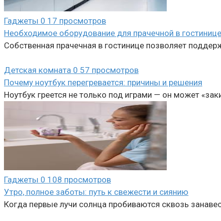
Гаджеты
0
17 просмотров
Необходимое оборудование для прачечной в гостиниц
Собственная прачечная в гостинице позволяет поддерж
Детская комната
0
57 просмотров
Почему ноутбук перегревается: причины и решения
Ноутбук греется не только под играми — он может «зак
Гаджеты
0
108 просмотров
Утро, полное заботы: путь к свежести и сиянию
Когда первые лучи солнца пробиваются сквозь занавес