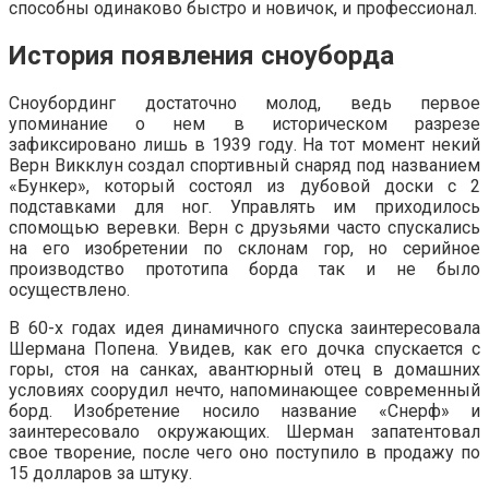
способны одинаково быстро и новичок, и профессионал.
История появления сноуборда
Сноубординг достаточно молод, ведь первое
упоминание о нем в историческом разрезе
зафиксировано лишь в 1939 году. На тот момент некий
Верн Викклун создал спортивный снаряд под названием
«Бункер», который состоял из дубовой доски с 2
подставками для ног. Управлять им приходилось
спомощью веревки. Верн с друзьями часто спускались
на его изобретении по склонам гор, но серийное
производство прототипа борда так и не было
осуществлено.
В 60-х годах идея динамичного спуска заинтересовала
Шермана Попена. Увидев, как его дочка спускается с
горы, стоя на санках, авантюрный отец в домашних
условиях соорудил нечто, напоминающее современный
борд. Изобретение носило название «Снерф» и
заинтересовало окружающих. Шерман запатентовал
свое творение, после чего оно поступило в продажу по
15 долларов за штуку.