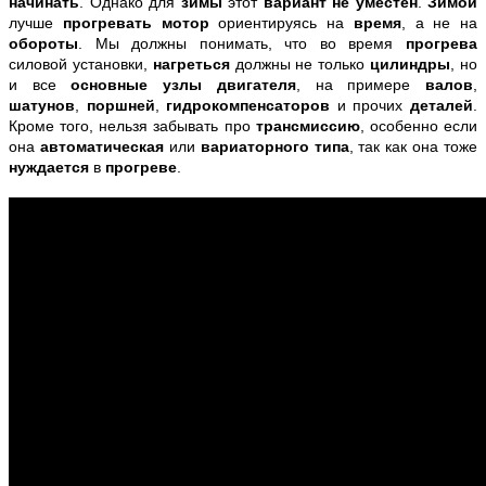
начинать
. Однако для
зимы
этот
вариант не уместен
.
Зимой
лучше
прогревать
мотор
ориентируясь на
время
, а не на
обороты
. Мы должны понимать, что во время
прогрева
силовой установки,
нагреться
должны не только
цилиндры
, но
и все
основные узлы двигателя
, на примере
валов
,
шатунов
,
поршней
,
гидрокомпенсаторов
и прочих
деталей
.
Кроме того, нельзя забывать про
трансмиссию
, особенно если
она
автоматическая
или
вариаторного типа
, так как она тоже
нуждается
в
прогреве
.