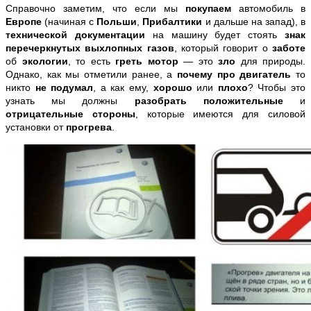
Справочно заметим, что если мы
покупаем
автомобиль в
Европе
(начиная с
Польши
,
Прибалтики
и дальше на запад), в
технической документации
на машину будет стоять
знак
перечеркнутых выхлопных газов
, который говорит о
заботе
об
экологии
, то есть
греть мотор
— это
зло
для природы.
Однако, как мы отметили ранее, а
почему про двигатель
то
никто
не подумал
, а как ему,
хорошо
или
плохо
? Чтобы это
узнать мы должны
разобрать положительные
и
отрицательные стороны
, которые имеются
для силовой
установки
от
прогрева
.