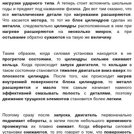
нагрузки ударного типа
. А теперь стоит вспомнить школьные
годы и предмет под названием физика. Дек вот там сказано, что
все
металлические детали
при
нагревании расширяются
.
Что касается
мотора
, то тот же
блок цилиндров
сделан из
металла
, следовательно
цилиндры
расположенные в нем при
нагреве расширяются
на
несколько
микрон
, а при
остывание
обратно
сужаются
на такую же
величину
.
Таким образом, когда силовая установка находится в не
прогретом состоянии
, то
цилиндры
сильнее сжимают
кольца
. Когда происходит
запуск двигателя
, то
кольцам
в
таком состоянии становится
тяжелее двигаться вниз-вверх
по
плоскости цилиндра
. После того, как происходит
нагрев
внутренней поверхности блока цилиндров
, то
металл
расширяется
и
масло
тем самым начинает намного
эффективней смазывать полость
с
деталями
, поэтому
движение трущихся элементов
становится более
легким
.
Поэтому сразу после
запуска
,
двигатель
первоначально
поднимает обороты
, а затем после небольшого
временного
промежутка
их плавно
снижает
. Когда
обороты
силовой
установки
снижаются
, то это говорит о том, что
поверхность