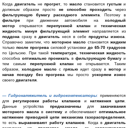
Когда
двигатель
не
прогрет
, то
масло
становится
густым
и
должным образом просто
не способно проходить
через
фильтрующую бумагу расходного элемента
. Поэтому в
фильтре
при движении автомобиля на
холодный
мотор
открывается
перепускной клапан
и
техническая
жидкость минуя фильтрующий элемент
направляется из
поддона
сразу в
двигатель
неся в себе
продукты износа
.
Справочно заметим, что
моторное масло
становится
жидким
только
после прогрева
силовой установки
до 65-70 градусов
по Цельсию. При такой
температуре
,
техническая жидкость
способна
оптимально проникать
в
фильтрующую бумагу
и
тем самым
перепускной клапан
не открывается. Таким
образом,
холодное масло
с
грязью
идет сразу в
мотор
и
начав поездку без прогрева
мы просто
ускоряем износ
своего
двигателя
.
— Гидронатяжитель и гидрокомпенсаторы
:
применяются
для
регулировки работы клапанов
и
натяжения цепи
.
Данные устройства
предназначены
для
закачивания
моторного масла
в
систему
и обеспечивают
оптимальное
натяжение приводной цепи механизма газораспределения
,
то есть
выравнивают работу клапанов
. Когда в
двигатель
поступает
не прогретое масло
, то
корректировка