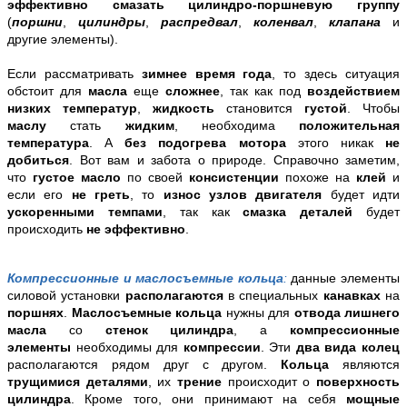
эффективно смазать цилиндро-поршневую группу
(
поршни
,
цилиндры
,
распредвал
,
коленвал
,
клапана
и
другие элементы).
Если рассматривать
зимнее время года
, то здесь ситуация
обстоит для
масла
еще
сложнее
, так как под
воздействием
низких температур
,
жидкость
становится
густой
. Чтобы
маслу
стать
жидким
, необходима
положительная
температура
. А
без подогрева мотора
этого никак
не
добиться
. Вот вам и забота о природе. Справочно заметим,
что
густое масло
по своей
консистенции
похоже на
клей
и
если его
не греть
, то
износ узлов двигателя
будет идти
ускоренными темпами
, так как
смазка деталей
будет
происходить
не эффективно
.
Компрессионные и маслосъемные кольца
:
данные элементы
силовой установки
располагаются
в специальных
канавках
на
поршнях
.
Маслосъемные кольца
нужны для
отвода лишнего
масла
со
стенок цилиндра
, а
компрессионные
элементы
необходимы для
компрессии
. Эти
два вида колец
располагаются рядом друг с другом.
Кольца
являются
трущимися деталями
, их
трение
происходит о
поверхность
цилиндра
. Кроме того, они принимают на себя
мощные