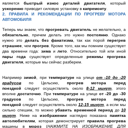
является
быстрый износ деталей двигателя
, который
ускоренно
приводит силовую установку в
капремонту
.
2. ПРАВИЛА И РЕКОМЕНДАЦИИ ПО ПРОГРЕВУ МОТОРА
АВТОМОБИЛЯ
Теперь мы знаем, что
прогревать двигатель
не желательно, а
обязательно
, причем делать это нужно
постоянно
. Однако
нужно это
делать без фанатизма
, так как порой
перегрев
страшнее
, чем
прогрев
. Кроме того, как мы помним существует
два времени года:
зима
и
лето
. Относительно той или иной
пары года
существует определенные
режимы прогрева
двигателя
, которые мы сейчас разберем.
Например
зимой
, при
температуре
на улице
от -10 до -20
градусов
по Цельсию,
прогрев мотора перед
поездкой
следует осуществлять около
8-12 минут
, этого
вполне
достаточно
. При
температуре
на улице
от -20 до -30
градусов
по Цельсию,
прогрев мотора перед
поездкой
следует осуществлять около
12-15 минут
, а если мы
сильно спешим, то можно
убавить временной период
до
10
минут
. Ниже на
изображении
наглядно показана
памятка
автолюбителям
, которая демонстрирует
правила прогрева
машины в
мороз
(
НАЖМИТЕ НА ИЗОБРАЖЕНИЕ ДЛЯ