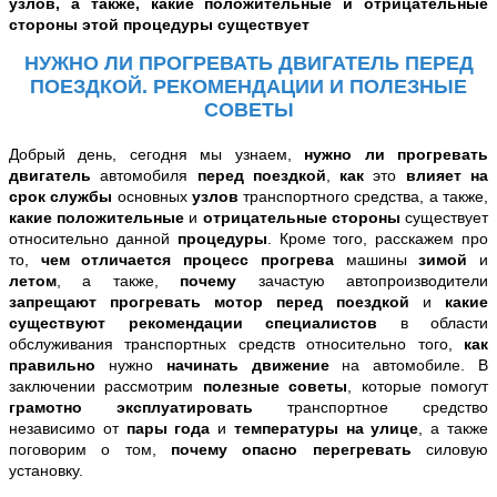
узлов, а также, какие положительные и отрицательные
стороны этой процедуры существует
НУЖНО ЛИ ПРОГРЕВАТЬ ДВИГАТЕЛЬ ПЕРЕД
ПОЕЗДКОЙ. РЕКОМЕНДАЦИИ И ПОЛЕЗНЫЕ
СОВЕТЫ
Добрый день, сегодня мы узнаем,
нужно ли прогревать
двигатель
автомобиля
перед поездкой
,
как
это
влияет
на
срок службы
основных
узлов
транспортного средства, а также,
какие положительные
и
отрицательные стороны
существует
относительно данной
процедуры
.
Кроме того, расскажем про
то,
чем отличается процесс прогрева
машины
зимой
и
летом
, а также,
почему
зачастую автопроизводители
запрещают прогревать мотор перед поездкой
и
какие
существуют рекомендации специалистов
в области
обслуживания транспортных средств относительно того,
как
правильно
нужно
начинать движение
на автомобиле
.
В
заключении рассмотрим
полезные советы
, которые помогут
грамотно эксплуатировать
транспортное средство
независимо от
пары года
и
температуры на улице
, а также
поговорим о том,
почему опасно перегревать
силовую
установку.