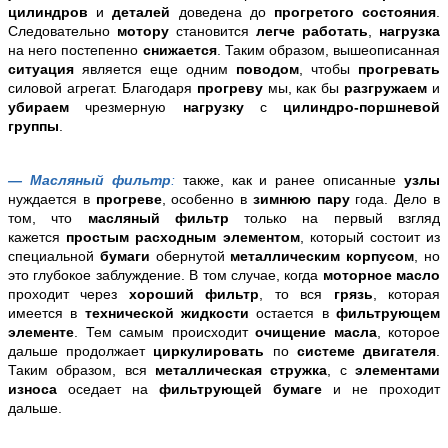
цилиндров
и
деталей
доведена до
прогретого состояния
.
Следовательно
мотору
становится
легче работать
,
нагрузка
на него постепенно
снижается
. Таким образом, вышеописанная
ситуация
является еще одним
поводом
, чтобы
прогревать
силовой агрегат. Благодаря
прогреву
мы, как бы
разгружаем
и
убираем
чрезмерную
нагрузку
с
цилиндро-поршневой
группы
.
— Масляный фильтр
:
также, как и ранее описанные
узлы
нуждается в
прогреве
, особенно в
зимнюю пару
года. Дело в
том, что
масляный фильтр
только на первый взгляд
кажется
простым расходным элементом
, который состоит из
специальной
бумаги
обернутой
металлическим корпусом
, но
это глубокое заблуждение. В том случае, когда
моторное масло
проходит через
хороший фильтр
, то вся
грязь
, которая
имеется в
технической жидкости
остается в
фильтрующем
элементе
. Тем самым происходит
очищение масла
, которое
дальше продолжает
циркулировать
по
системе двигателя
.
Таким образом, вся
металлическая стружка
, с
элементами
износа
оседает на
фильтрующей бумаге
и не проходит
дальше.