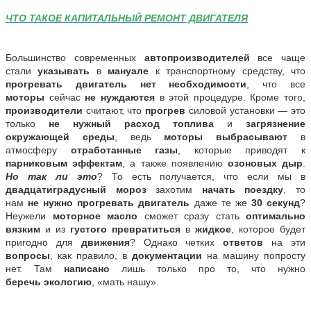
ЧТО ТАКОЕ КАПИТАЛЬНЫЙ РЕМОНТ ДВИГАТЕЛЯ
Большинство современных
автопроизводителей
все чаще
стали
указывать
в
мануале
к транспортному средству, что
прогревать двигатель нет необходимости
, что все
моторы
сейчас
не нуждаются
в этой процедуре. Кроме того,
производители
считают, что
прогрев
силовой установки — это
только
не нужный расход топлива
и
загрязнение
окружающей среды
, ведь
моторы
выбрасывают
в
атмосферу
отработанные газы
, которые приводят к
парниковым эффектам
, а также появлению
озоновых дыр
.
Но так ли это
? То есть получается, что если мы в
двадцатиградусный мороз
захотим
начать поездку
, то
нам
не нужно прогревать двигатель
даже те же
30 секунд
?
Неужели
моторное масло
сможет сразу стать
оптимально
вязким
и из
густого превратиться
в
жидкое
, которое будет
пригодно для
движения
? Однако четких
ответов
на эти
вопросы
, как правило, в
документации
на машину попросту
нет. Там
написано
лишь только про то, что нужно
беречь
экологию
, «мать нашу».