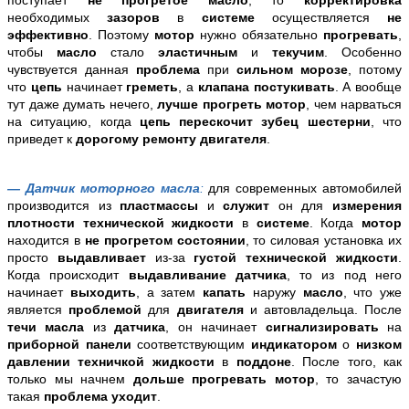
необходимых
зазоров
в
системе
осуществляется
не
эффективно
. Поэтому
мотор
нужно обязательно
прогревать
,
чтобы
масло
стало
эластичным
и
текучим
. Особенно
чувствуется данная
проблема
при
сильном морозе
, потому
что
цепь
начинает
греметь
, а
клапана постукивать
. А вообще
тут даже думать нечего,
лучше прогреть мотор
, чем нарваться
на ситуацию, когда
цепь перескочит зубец шестерни
, что
приведет к
дорогому ремонту двигателя
.
— Датчик моторного масла
:
для современных автомобилей
производится из
пластмассы
и
служит
он для
измерения
плотности технической жидкости
в
системе
. Когда
мотор
находится в
не прогретом состоянии
, то силовая установка их
просто
выдавливает
из-за
густой технической жидкости
.
Когда происходит
выдавливание датчика
, то из под него
начинает
выходить
, а затем
капать
наружу
масло
, что уже
является
проблемой
для
двигателя
и автовладельца. После
течи масла
из
датчика
, он начинает
сигнализировать
на
приборной панели
соответствующим
индикатором
о
низком
давлении техничкой жидкости
в
поддоне
. После того, как
только мы начнем
дольше прогревать мотор
, то зачастую
такая
проблема уходит
.