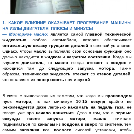
1. КАКОЕ ВЛИЯНИЕ ОКАЗЫВАЕТ ПРОГРЕВАНИЕ МАШИНЫ
НА УЗЛЫ ДВИГАТЕЛЯ. ПЛЮСЫ И МИНУСЫ
— Моторное масло
:
является самой
главной технической
жидкостью
любого автомобиля, которая обеспечивает
оптимальную смазку трущихся деталей
в силовой установке.
Однако, чтобы
масло
выполняло свои основные
функции
оно
должно находится в
жидком
и
нагретом состоянии
. Когда мы
глушим двигатель
, то
масло
всегда
стекает
в
поддон
и
находится там до следующего
запуска мотора
. Таким
образом,
техническая жидкость
стекает
со
стенок деталей
,
что оставляет их
поверхность
почти
сухой
.
В связи с вышесказанным заметим, что когда мы
производим
пуск мотора
, то как минимум
10-15 секунд
крайне
не
рекомендуется
даже легонько
нажимать на педаль газа
, не
говоря уже про
начало движения
. Дело в том, что в
первые
секунды после запуска мотора
,
масло
начинает
подниматься
по
каналам
из
поддона
в
вверх
по
системе
, тем
самым
заполняя
все
полости
силовой установки, чтобы