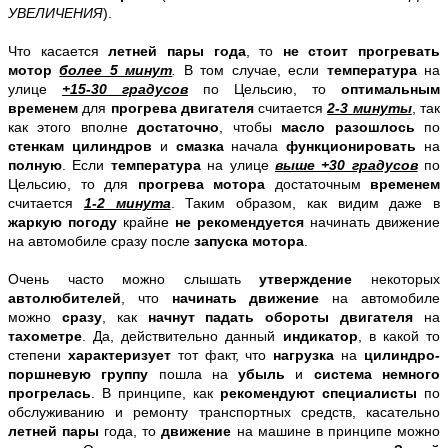
УВЕЛИЧЕНИЯ
).
Что касается
летней пары года
, то
не стоит прогревать
мотор
более 5 минут
.
В том случае, если
температура
на
улице
+15-30 градусов
по Цельсию, то
оптимальным
временем
для
прогрева двигателя
считается
2-3 минуты
, так
как этого вполне
достаточно
, чтобы
масло разошлось
по
стенкам цилиндров
и
смазка
начала
функционировать
на
полную
. Если
температура
на улице
выше +30 градусов
по
Цельсию, то для
прогрева мотора
достаточным
временем
считается
1-2 минута
. Таким образом, как видим даже в
жаркую погоду
крайне
не рекомендуется
начинать
движение
на автомобиле
сразу после
запуска мотора
.
Очень часто можно слышать
утверждение
некоторых
автолюбителей
, что
начинать движение
на автомобиле
можно
сразу
, как
начнут падать обороты двигателя
на
тахометре
. Да, действительно данный
индикатор
, в какой то
степени
характеризует
тот факт, что
нагрузка
на
цилиндро-
поршневую группу
пошла на
убыль
и
система
немного
прогрелась
. В принципе, как
рекомендуют специалисты
по
обслуживанию и ремонту транспортных средств, касательно
летней пары
года, то
движение
на машине в принципе можно