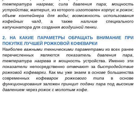
температура нагрева
;
сила давления пара
;
мощность
устройства
;
материл
, из которого
изготовлен корпус
и
рожок
;
объем контейнера для воды
;
возможность использования
кофейных чалд
, а также
наличие
специального
капучинатора
для создания
воздушной пенки
.
2. НА КАКИЕ ПАРАМЕТРЫ ОБРАЩАТЬ ВНИМАНИЕ ПРИ
ПОКУПКЕ ЛУЧШЕЙ РОЖКОВОЙ КОФЕВАРКИ
Наиболее
важными техническими параметрами
из всех ранее
перечисленных являются
показатель давления пара
,
температура нагрева
и
мощность
устройства. Именно эти
показатели
непосредственно
отвечают
за
быстродействие
рожковой кофеварки
. Как мы уже знаем в
основе
большинства
современных
кофеварок рожкового типа
в основе
функционирования
заложен
принцип подачи пара
под
высоким
давлением
через
рожок с
молотым кофе
.