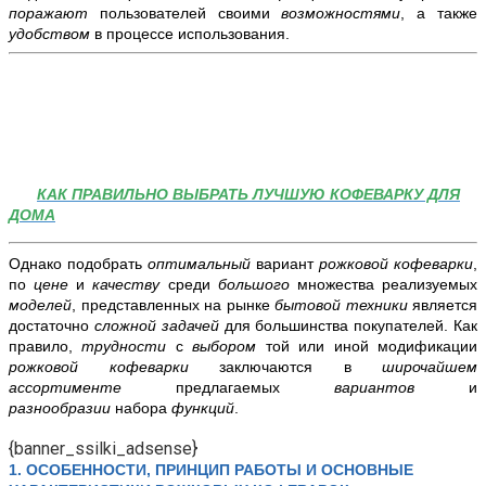
поражают
пользователей своими
возможностями
, а также
удобством
в процессе использования.
КАК ПРАВИЛЬНО ВЫБРАТЬ ЛУЧШУЮ КОФЕВАРКУ ДЛЯ
ДОМА
Однако подобрать
оптимальный
вариант
рожковой кофеварки
,
по
цене
и
качеству
среди
большого
множества реализуемых
моделей
, представленных на рынке
бытовой техники
является
достаточно
сложной задачей
для большинства покупателей. Как
правило,
трудности
с
выбором
той или иной модификации
рожковой кофеварки
заключаются в
широчайшем
ассортименте
предлагаемых
вариантов
и
разнообразии
набора
функций
.
{banner_ssilki_adsense}
1. ОСОБЕННОСТИ, ПРИНЦИП РАБОТЫ И ОСНОВНЫЕ