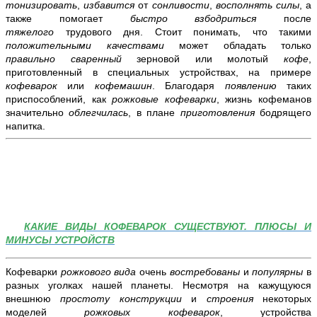
тонизировать
,
избавится
от
сонливости
,
восполнять силы
, а
также помогает
быстро взбодриться
после
тяжелого
трудового дня. Стоит понимать, что такими
положительными качествами
может обладать только
правильно сваренный
зерновой или молотый
кофе
,
приготовленный в специальных устройствах, на примере
кофеварок
или
кофемашин
.
Благодаря
появлению
таких
приспособлений, как
рожковые кофеварки
, жизнь кофеманов
значительно
облегчилась
, в плане
приготовления
бодрящего
напитка.
КАКИЕ ВИДЫ КОФЕВАРОК СУЩЕСТВУЮТ. ПЛЮСЫ И
МИНУСЫ УСТРОЙСТВ
Кофеварки
рожкового вида
очень
востребованы
и
популярны
в
разных уголках нашей планеты. Несмотря на кажущуюся
внешнюю
простоту конструкции
и
строения
некоторых
моделей
рожковых кофеварок
, устройства