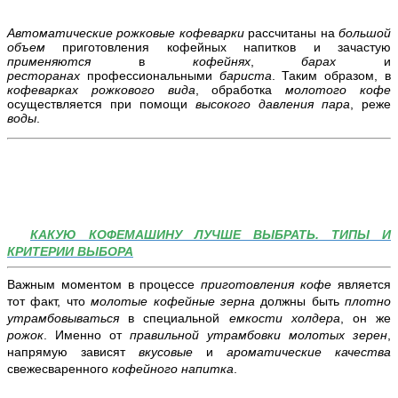
Автоматические рожковые кофеварки
рассчитаны на
большой
объем
приготовления кофейных напитков и зачастую
применяются
в
кофейнях
,
барах
и
ресторанах
профессиональными
бариста
. Таким образом, в
кофеварках рожкового вида
, обработка
молотого кофе
осуществляется при помощи
высокого давления
пара
, реже
воды
.
КАКУЮ КОФЕМАШИНУ ЛУЧШЕ ВЫБРАТЬ. ТИПЫ И
КРИТЕРИИ ВЫБОРА
Важным моментом в процессе
приготовления кофе
является
тот факт, что
молотые
кофейные зерна
должны быть
плотно
утрамбовываться
в специальной
емкости холдера
, он же
рожок
. Именно от
правильной утрамбовки молотых зерен
,
напрямую зависят
вкусовые
и
ароматические качества
свежесваренного
кофейного напитка
.