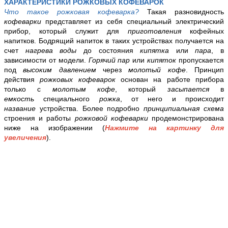
ХАРАКТЕРИСТИКИ РОЖКОВЫХ КОФЕВАРОК
Что такое рожковая кофеварка?
Такая разновидность
кофеварки
представляет из себя специальный электрический
прибор, который служит для
приготовления
кофейных
напитков. Бодрящий напиток в таких устройствах получается на
счет
нагрева воды
до состояния
кипятка
или
пара
, в
зависимости от модели.
Горячий пар
или
кипяток
пропускается
под
высоким давлением
через
молотый кофе
. Принцип
действия
рожковых кофеварок
основан на работе прибора
только с
молотым кофе
, который
засыпается
в
емкость
специального
рожка
, от него и происходит
название
устройства. Более подробно
принципиальная схема
строения и работы
рожковой кофеварки
продемонстрирована
ниже на изображении (
Нажмите на картинку для
увеличения
).