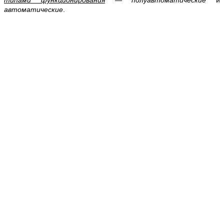
типами функционирования
—
полуавтоматические
и
автоматические
.