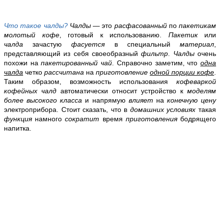
Что такое чалды?
Чалды
— это
расфасованный
по
пакетикам
молотый кофе
, готовый к использованию.
Пакетик
или
чалда
зачастую
фасуется
в специальный
материал
,
представляющий из себя своеобразный
фильтр
.
Чалды
очень
похожи на
пакетированный чай
. Справочно заметим, что
одна
чалда
четко
рассчитана
на
приготовление
одной порции кофе
.
Таким образом, возможность использования
кофеваркой
кофейных чалд
автоматически относит устройство к
моделям
более высокого класса
и напрямую
влияет
на
конечную цену
электроприбора. Стоит сказать, что в
домашних условиях
такая
функция
намного
сократит
время
приготовления
бодрящего
напитка.