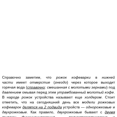
Справочно заметим, что
рожок кофеварки
в
нижней
части
имеет
отверстие
(
гнездо
) через которое выходит
горячая вода (
справочно
: смешанная с молотыми зернами
) под
давлением
омывая перед этим
утрамбованный молотый кофе
.
В народе
рожок
устройства называют еще
холдером
. Стоит
отметить, что на сегодняшний день все
модели рожковых
кофеварок
делятся на 2 подвида
устройств —
однорожковые
и
двухрожковые
. Как правило,
двухрожковые
бывают с
двумя