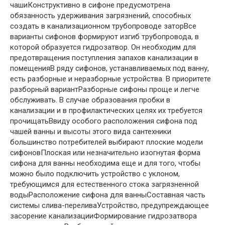
чашиКонструктивно в сифоне предусмотрена
обязанность удерживания загрязнений, способных
создать в канализационном трубопроводе заторВсе
варианты сифонов формируют изгиб трубопровода, в
которой образуется гидрозатвор. Он необходим для
предотвращения поступления запахов канализации в
помещенияВ ряду сифонов, устанавливаемых под ванну,
есть разборные и неразборные устройства. В приоритете
разборный вариантРазборные сифоны проще и легче
обслуживать. В случае образования пробки в
канализации и в профилактических целях их требуется
прочищатьВвиду особого расположения сифона под
чашей ванны и высоты этого вида сантехники
большинство потребителей выбирают плоские модели
сифоновПлоская или незначительно изогнутая форма
сифона для ванны необходима еще и для того, чтобы
можно было подключить устройство с уклоном,
требующимся для естественного стока загрязненной
водыРасположение сифона для ванныСоставная часть
системы слива-переливаУстройство, предупреждающее
засорение канализацииФормирование гидрозатвора