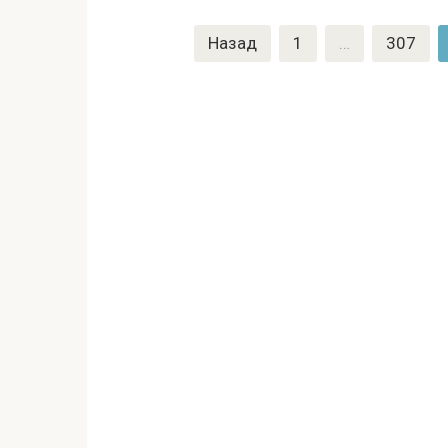
Навигация
Назад
1
…
307
по
записям