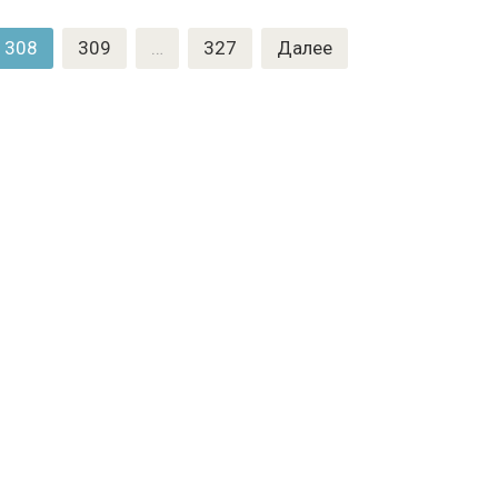
308
309
…
327
Далее