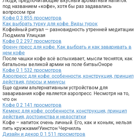
Люди, предпочитающие вкусный ароматный напиток
под названием «кофе», хотя бы раз задавались
вопросом при
Кофе
0
3 855 просмотров
Как выбрать турку для кофе. Виды турок
Кофейный ритуал — разновидность утренней медитации
Людмила Улицкая
Кофе
0
2 297 просмотров
Френч-пресс для кофе. Как выбрать и как заваривать в
нем кофе
После чашки кофе всё вспыхивает, мысли теснятся, как
батальоны великой армии на поле битвыОноре
Кофе
0
1 532 просмотров
Аэропресс для кофе: особенности, конструкция, принцип
действия, плюсы и минусы
Еще одним альтернативным устройством для
заваривания кофе является аэропресс. Несмотря на то,
что он
Кофе
0
2 141 просмотров
Кемекс для кофе: особенности, конструкция, принцип
действия, достоинства и недостатки
Кофе – напиток очень личный. Его, как и коньяк, нельзя
пить кружками!Уинстон Черчилль
Дизайн и декор
0
1 511 просмотров