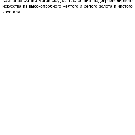
Компания
Donna Karan
создала настоящий шедевр ювелирного
искусства из высокопробного желтого и белого золота и чистого
хрусталя.