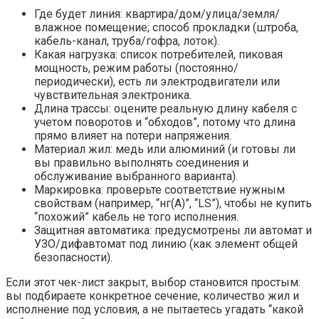
Где будет линия: квартира/дом/улица/земля/
влажное помещение; способ прокладки (штроба,
кабель-канал, труба/гофра, лоток).
Какая нагрузка: список потребителей, пиковая
мощность, режим работы (постоянно/
периодически), есть ли электродвигатели или
чувствительная электроника.​
Длина трассы: оцените реальную длину кабеля с
учетом поворотов и “обходов”, потому что длина
прямо влияет на потери напряжения.
Материал жил: медь или алюминий (и готовы ли
вы правильно выполнять соединения и
обслуживание выбранного варианта).
Маркировка: проверьте соответствие нужным
свойствам (например, “нг(А)”, “LS”), чтобы не купить
“похожий” кабель не того исполнения.
Защитная автоматика: предусмотрены ли автомат и
УЗО/дифавтомат под линию (как элемент общей
безопасности).​
Если этот чек-лист закрыт, выбор становится простым:
вы подбираете конкретное сечение, количество жил и
исполнение под условия, а не пытаетесь угадать “какой