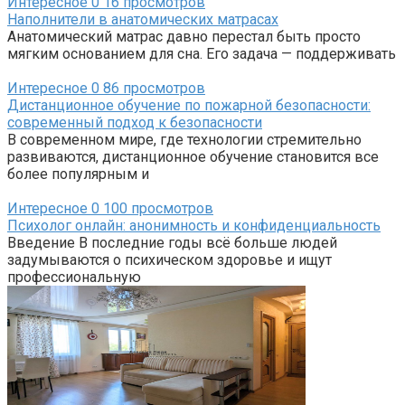
Интересное
0
16 просмотров
Наполнители в анатомических матрасах
Анатомический матрас давно перестал быть просто
мягким основанием для сна. Его задача — поддерживать
Интересное
0
86 просмотров
Дистанционное обучение по пожарной безопасности:
современный подход к безопасности
В современном мире, где технологии стремительно
развиваются, дистанционное обучение становится все
более популярным и
Интересное
0
100 просмотров
Психолог онлайн: анонимность и конфиденциальность
Введение В последние годы всё больше людей
задумываются о психическом здоровье и ищут
профессиональную