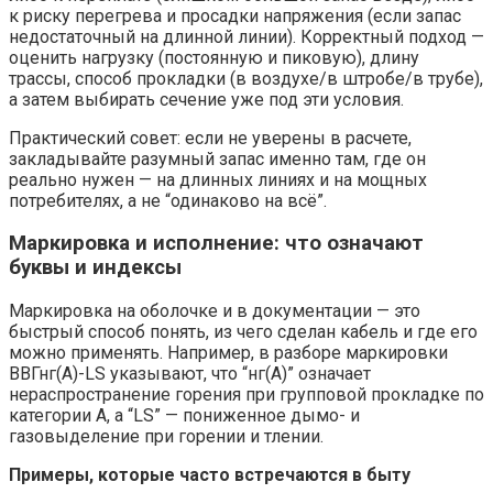
к риску перегрева и просадки напряжения (если запас
недостаточный на длинной линии). Корректный подход —
оценить нагрузку (постоянную и пиковую), длину
трассы, способ прокладки (в воздухе/в штробе/в трубе),
а затем выбирать сечение уже под эти условия.
Практический совет: если не уверены в расчете,
закладывайте разумный запас именно там, где он
реально нужен — на длинных линиях и на мощных
потребителях, а не “одинаково на всё”.
Маркировка и исполнение: что означают
буквы и индексы
Маркировка на оболочке и в документации — это
быстрый способ понять, из чего сделан кабель и где его
можно применять. Например, в разборе маркировки
ВВГнг(А)-LS указывают, что “нг(А)” означает
нераспространение горения при групповой прокладке по
категории А, а “LS” — пониженное дымо- и
газовыделение при горении и тлении.
Примеры, которые часто встречаются в быту