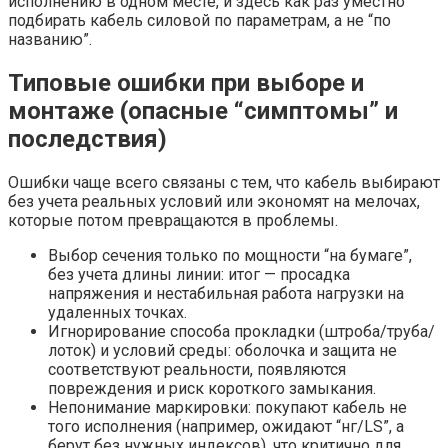
исполнению в одном месте, и здесь как раз уместно
подбирать кабель силовой по параметрам, а не “по
названию”.​
Типовые ошибки при выборе и
монтаже (опасные “симптомы” и
последствия)
Ошибки чаще всего связаны с тем, что кабель выбирают
без учета реальных условий или экономят на мелочах,
которые потом превращаются в проблемы.
Выбор сечения только по мощности “на бумаге”,
без учета длины линии: итог — просадка
напряжения и нестабильная работа нагрузки на
удаленных точках.
Игнорирование способа прокладки (штроба/труба/
лоток) и условий среды: оболочка и защита не
соответствуют реальности, появляются
повреждения и риск короткого замыкания.
Непонимание маркировки: покупают кабель не
того исполнения (например, ожидают “нг/LS”, а
берут без нужных индексов), что критично для