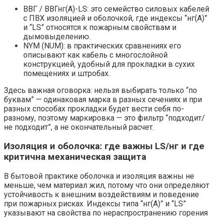
ВВГ / ВВГнг(А)-LS: это семейство силовых кабелей
с ПВХ изоляцией и оболочкой, где индексы “нг(А)”
и “LS” относятся к пожарным свойствам и
дымовыделению.
NYM (NUM): в практических сравнениях его
описывают как кабель с многослойной
конструкцией, удобный для прокладки в сухих
помещениях и штробах.​
Здесь важная оговорка: нельзя выбирать только “по
буквам” — одинаковая марка в разных сечениях и при
разных способах прокладки будет вести себя по-
разному, поэтому маркировка — это фильтр “подходит/
не подходит”, а не окончательный расчет.
Изоляция и оболочка: где важны LS/нг и где
критична механическая защита
В бытовой практике оболочка и изоляция важны не
меньше, чем материал жил, потому что они определяют
устойчивость к внешним воздействиям и поведение
при пожарных рисках. Индексы типа “нг(А)” и “LS”
указывают на свойства по нераспространению горения