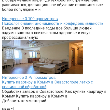
В современном мире, где технологии стремительно
развиваются, дистанционное обучение становится все
более популярным и
Интересное
0
100 просмотров
Психолог онлайн: анонимность и конфиденциальность
Введение В последние годы всё больше людей
задумываются о психическом здоровье и ищут
профессиональную
Интересное
0
79 просмотров
Купить квартиру в Крыму в Севастополе легко с
правильной обработкой
Обработка заявок в Севастополе: Как купить квартиру в
Крыму Купить квартиру в Крыму в
Добавить комментарий
Имя
*