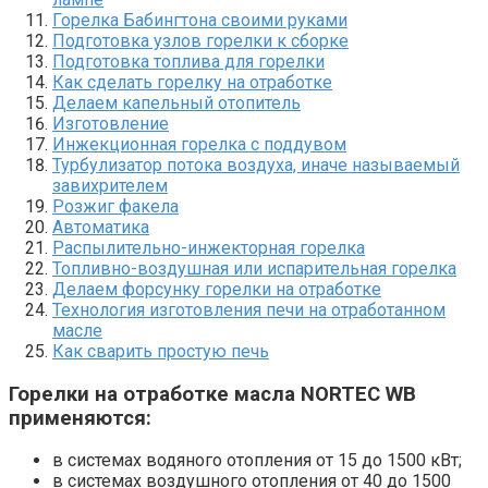
Горелка Бабингтона своими руками
Подготовка узлов горелки к сборке
Подготовка топлива для горелки
Как сделать горелку на отработке
Делаем капельный отопитель
Изготовление
Инжекционная горелка с поддувом
Турбулизатор потока воздуха, иначе называемый
завихрителем
Розжиг факела
Автоматика
Распылительно-инжекторная горелка
Топливно-воздушная или испарительная горелка
Делаем форсунку горелки на отработке
Технология изготовления печи на отработанном
масле
Как сварить простую печь
Горелки на отработке масла NORTEC WB
применяются:
в системах водяного отопления от 15 до 1500 кВт;
в системах воздушного отопления от 40 до 1500