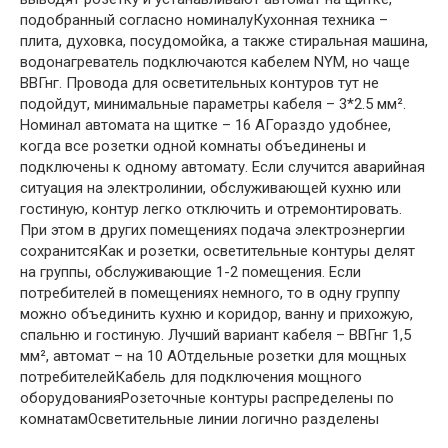
подобранный согласно номиналуКухонная техника –
плита, духовка, посудомойка, а также стиральная машина,
водонагреватель подключаются кабелем NYM, но чаще
ВВГнг. Провода для осветительных контуров тут не
подойдут, минимальные параметры кабеля – 3*2.5 мм².
Номинал автомата на щитке – 16 АГораздо удобнее,
когда все розетки одной комнаты объединены и
подключены к одному автомату. Если случится аварийная
ситуация на электролинии, обслуживающей кухню или
гостиную, контур легко отключить и отремонтировать.
При этом в других помещениях подача электроэнергии
сохранитсяКак и розетки, осветительные контуры делят
на группы, обслуживающие 1-2 помещения. Если
потребителей в помещениях немного, то в одну группу
можно объединить кухню и коридор, ванну и прихожую,
спальню и гостиную. Лучший вариант кабеля – ВВГнг 1,5
мм², автомат – на 10 АОтдельные розетки для мощных
потребителейКабель для подключения мощного
оборудованияРозеточные контуры распределены по
комнатамОсветительные линии логично разделены