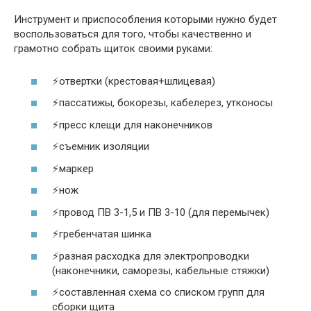
Инструмент и приспособления которыми нужно будет
воспользоваться для того, чтобы качественно и
грамотно собрать щиток своими руками:
⚡отвертки (крестовая+шлицевая)
⚡пассатижы, бокорезы, кабелерез, утконосы
⚡пресс клещи для наконечников
⚡съемник изоляции
⚡маркер
⚡нож
⚡провод ПВ 3-1,5 и ПВ 3-10 (для перемычек)
⚡гребенчатая шинка
⚡разная расходка для электропроводки
(наконечники, саморезы, кабельные стяжки)
⚡составленная схема со списком групп для
сборки щита