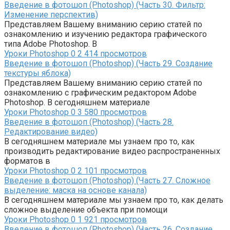
Введение в фотошоп (Photoshop) (Часть 30. Фильтр:
Изменение перспектив)
Представляем Вашему вниманию серию статей по
ознакомлению и изучению редактора графического
типа Adobe Photoshop. В
Уроки Photoshop
0
2 414 просмотров
Введение в фотошоп (Photoshop) (Часть 29. Создание
текстуры яблока)
Представляем Вашему вниманию серию статей по
ознакомлению с графическим редактором Adobe
Photoshop. В сегодняшнем материале
Уроки Photoshop
0
3 580 просмотров
Введение в фотошоп (Photoshop) (Часть 28.
Редактирование видео)
В сегодняшнем материале мы узнаем про то, как
производить редактирование видео распространенных
форматов в
Уроки Photoshop
0
2 101 просмотров
Введение в фотошоп (Photoshop) (Часть 27. Сложное
выделение: маска на основе канала)
В сегодняшнем материале мы узнаем про то, как делать
сложное выделение объекта при помощи
Уроки Photoshop
0
1 921 просмотров
Введение в фотошоп (Photoshop) (Часть 26. Создание