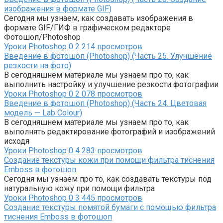
изображения в формате GIF)
Сегодня мы узнаем, как создавать изображения в
формате GIF/ГИФ в графическом редакторе
Фотошоп/Photoshop
Уроки Photoshop
0
2 214 просмотров
Введение в фотошоп (Photoshop) (Часть 25. Улучшение
резкости на фото)
В сегодняшнем материале мы узнаем про то, как
выполнить настройку и улучшение резкости фотографии
Уроки Photoshop
0
2 078 просмотров
Введение в фотошоп (Photoshop) (Часть 24. Цветовая
модель — Lab Colour)
В сегодняшнем материале мы узнаем про то, как
выполнять редактирование фотографий и изображений
исходя
Уроки Photoshop
0
4 283 просмотров
Создание текстуры кожи при помощи фильтра тиснения
Emboss в фотошоп
Сегодня мы узнаем про то, как создавать текстуры под
натуральную кожу при помощи фильтра
Уроки Photoshop
0
3 445 просмотров
Создание текстуры помятой бумаги с помощью фильтра
тиснения Emboss в фотошоп