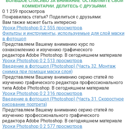
БОЛЬШОЕ СПАСИБО ЗА ВНИМАНИЕ
.
ОСТАВЛЯЙТЕ СВОИ
КОММЕНТАРИИ
,
ДЕЛИТЕСЬ С ДРУЗЬЯМИ
.
0
1 259 просмотров
Понравилась статья? Поделиться с друзьями:
Вам также может быть интересно
Уроки Photoshop
0
2 555 просмотров
Фильтры и инструменты, используемые для слой маски
в фотошоп
Представляем Вашему вниманию курс по
ознакомлению и изучению графического
редактора Adobe Photoshop. В сегодняшнем материале
Уроки Photoshop
0
2 513 просмотров
Введение в фотошоп (Photoshop) (Часть 32. Монтаж
снимка при помощи маски слоя)
Представляем Вашему вниманию серию статей по
изучению графического редактора профессионального
типа Adobe Photoshop. В сегодняшнем материале
Уроки Photoshop
0
2 316 просмотров
Введение в фотошоп (Photoshop) (Часть 31. Скоростное
рисование портрета)
Представляем Вашему вниманию серию статей по
изучению профессионального графического
редактора Adobe Photoshop. В сегодняшнем материале
Уроки Photoshop
0
2 577 просмотров