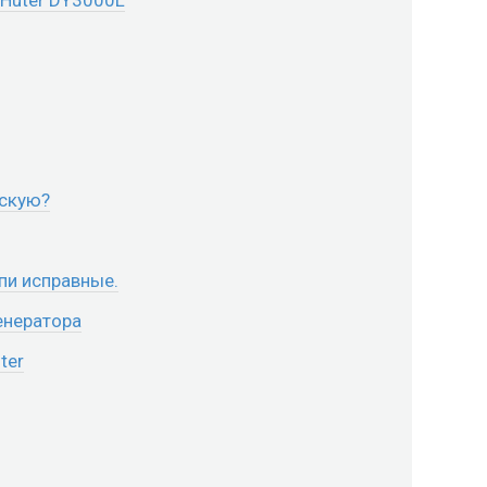
рскую?
пи исправные.
енератора
ter