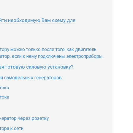
йти необходимую Вам схему для
тору можно только после того, как двигатель
ратор, если к нему подключены электроприборы.
ея готовую силовую установку?
ия самодельных генераторов:
тока
тока
нератор через розетку
ора к сети