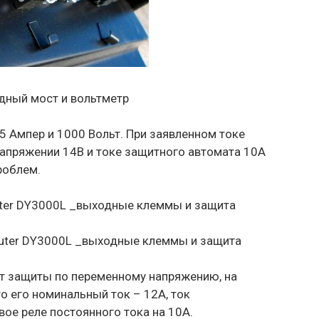
дный мост и вольтметр
 Ампер и 1000 Вольт. При заявленном токе
апряжении 14В и токе защитного автомата 10А
роблем.
Huter DY3000L _выходные клеммы и защита
т защиты по переменному напряжению, на
о его номинальный ток – 12А, ток
вое реле постоянного тока на 10А.