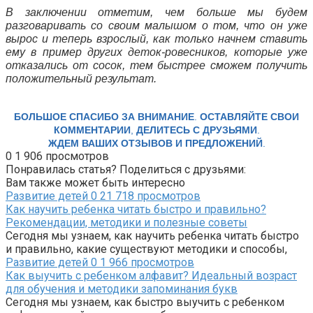
В заключении отметим, чем больше мы будем
разговаривать со своим малышом о том, что он уже
вырос и теперь взрослый, как только начнем ставить
ему в пример других деток-ровесников, которые уже
отказались от сосок, тем быстрее сможем получить
положительный результат.
БОЛЬШОЕ СПАСИБО ЗА ВНИМАНИЕ
.
ОСТАВЛЯЙТЕ СВОИ
КОММЕНТАРИИ
,
ДЕЛИТЕСЬ С ДРУЗЬЯМИ
.
ЖДЕМ ВАШИХ ОТЗЫВОВ И ПРЕДЛОЖЕНИЙ
.
0
1 906 просмотров
Понравилась статья? Поделиться с друзьями:
Вам также может быть интересно
Развитие детей
0
21 718 просмотров
Как научить ребенка читать быстро и правильно?
Рекомендации, методики и полезные советы
Сегодня мы узнаем, как научить ребенка читать быстро
и правильно, какие существуют методики и способы,
Развитие детей
0
1 966 просмотров
Как выучить с ребенком алфавит? Идеальный возраст
для обучения и методики запоминания букв
Сегодня мы узнаем, как быстро выучить с ребенком