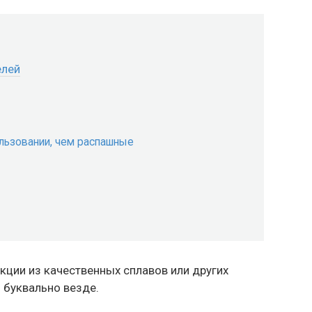
елей
ользовании, чем распашные
кции из качественных сплавов или других
 буквально везде.