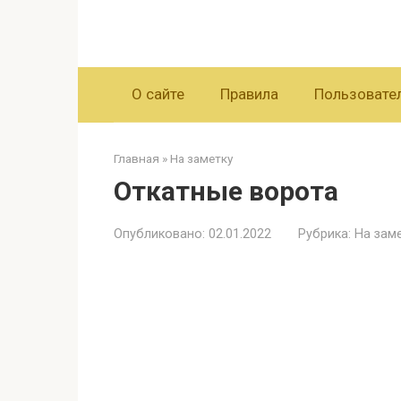
Перейти
к
контенту
О сайте
Правила
Пользовате
Главная
»
На заметку
Откатные ворота
Опубликовано:
02.01.2022
Рубрика:
На зам