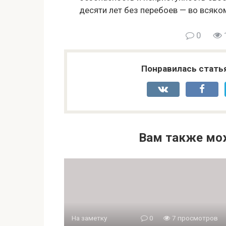
десяти лет без перебоев — во всяком
0
Понравилась стать
Вам также мо
На заметку
0
7 просмотров