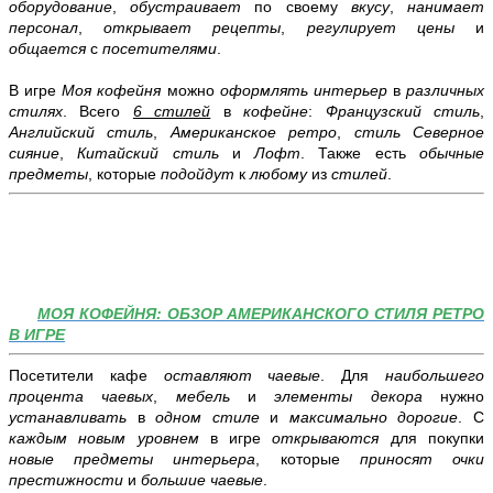
оборудование
,
обустраивает
по своему
вкусу
,
нанимает
персонал
,
открывает рецепты
,
регулирует цены
и
общается
с
посетителями
.
В игре
Моя кофейня
можно
оформлять интерьер
в
различных
стилях
. Всего
6 стилей
в
кофейне
:
Французский стиль
,
Английский стиль
,
Американское ретро
,
стиль Северное
сияние
,
Китайский стиль
и
Лофт
. Также есть
обычные
предметы
, которые
подойдут
к
любому
из
стилей
.
МОЯ КОФЕЙНЯ: ОБЗОР АМЕРИКАНСКОГО СТИЛЯ РЕТРО
В ИГРЕ
Посетители кафе
оставляют чаевые
. Для
наибольшего
процента чаевых
,
мебель
и
элементы декора
нужно
устанавливать
в
одном стиле
и
максимально дорогие
. С
каждым новым уровнем
в игре
открываются
для покупки
новые предметы интерьера
, которые
приносят очки
престижности
и
большие чаевые
.