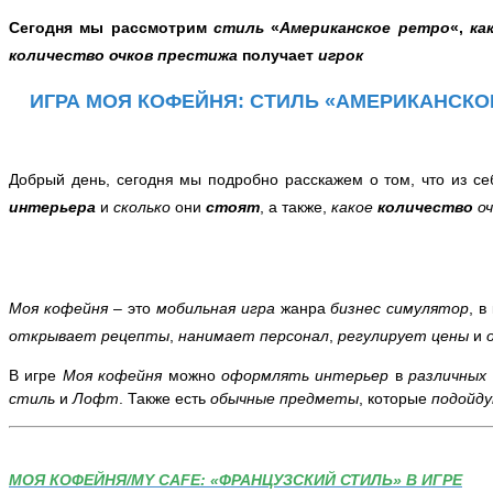
Сегодня мы рассмотрим
стиль
«
Американское ретро
«,
ка
количество очков престижа
получает
игрок
ИГРА МОЯ КОФЕЙНЯ: СТИЛЬ «АМЕРИКАНСКОЕ
Добрый день, сегодня мы подробно расскажем о том,
что из с
интерьера
и
сколько
они
стоят
, а также,
какое
количество
о
Моя кофейня
– это
мобильная игра
жанра
бизнес симулятор
, в
открывает рецепты
,
нанимает персонал
,
регулирует цены
и
В игре
Моя кофейня
можно
оформлять интерьер
в
различных
стиль
и
Лофт
. Также есть
обычные предметы
, которые
подойд
МОЯ КОФЕЙНЯ/MY CAFE: «ФРАНЦУЗСКИЙ СТИЛЬ» В ИГРЕ