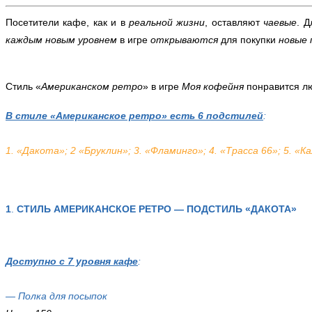
Посетители кафе, как и в
реальной жизни
, оставляют
чаевые
. 
каждым новым уровнем
в игре
открываются
для покупки
новые
Стиль «
Американском ретро
» в игре
Моя кофейня
понравится л
В стиле «Американское ретро» есть 6 подстилей
:
1. «Дакота»;
2 «Бруклин»;
3. «Фламинго»;
4. «Трасса 66»;
5. «К
1
.
СТИЛЬ АМЕРИКАНСКОЕ РЕТРО — ПОДСТИЛЬ «ДАКОТА»
Доступно с 7 уровня кафе
:
— Полка для посыпок