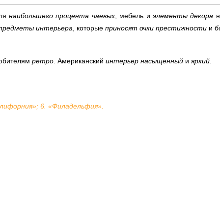
Для
наибольшего процента чаевых
,
мебель и
элементы декора
н
 предметы интерьера
, которые
приносят очки престижности
и
б
юбителям
ретро
. Американский
интерьер насыщенный
и
яркий
.
алифорния»;
6. «Филадельфия».