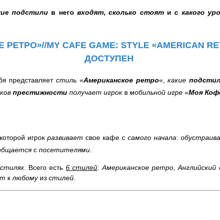
кие подстили
в него
входят
,
сколько стоят
и
с какого у
 РЕТРО»/
/MY CAFE GAME: STYLE «AMERICAN R
ДОСТУПЕН
ебя представляет
стиль
«
Американское ретро
«,
какие
подсти
чков
престижности
получает игрок
в
мобильной игре
«
Моя Коф
 которой игрок
развивает
свое кафе с
самого начала
:
обустраив
общается
с
посетителями
.
 стилях
. Всего есть
6 стилей
:
Американское ретро
,
Английский
ут
к
любому
из
стилей
.