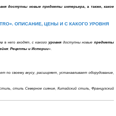
ровня доступны новые предметы интерьера
, а также,
какое
ETRO». ОПИСАНИЕ, ЦЕНЫ И С КАКОГО УРОВНЯ
ли
в него
входят
,
с какого
уровня
доступны новые
предметы
ейня
:
Рецепты и Истории
«.
ает
по своему
вкусу
,
расширяет
,
устанавливает оборудование
,
 стиль
,
стиль Северное сияние
,
Китайский стиль
,
Французский