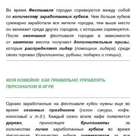
Во время
Фестиваля
городки соревнуются между собой
по
количеству заработанных кубков
. Чем больше кубков
суммарно заработали все жители городка, тем выше место
он занимает среди других городков, с которыми соревнуется.
После
окончания
фестиваля
городки в зависимости
от
занятого
места
получают
дополнительные призы
,
которые
распределяет лидер
(
помощник лидера
) среди
своих горожан (
бриллианты, рубины, подарки и специи
).
МОЯ КОФЕЙНЯ: КАК ПРАВИЛЬНО УПРАВЛЯТЬ
ПЕРСОНАЛОМ В ИГРЕ
Однако заработанные на
фестивале кубки
нужны еще во
время
сезонных праздников
(
сезон сакуры, кофе,
кокосовый и т.д.
). Каждый сезон возле кафе появляется
дерево
,
приносящее
бриллианты
за
количество
лично
заработанных
кубков
во время
фестиваля
. Количество кубков
суммируется
за все