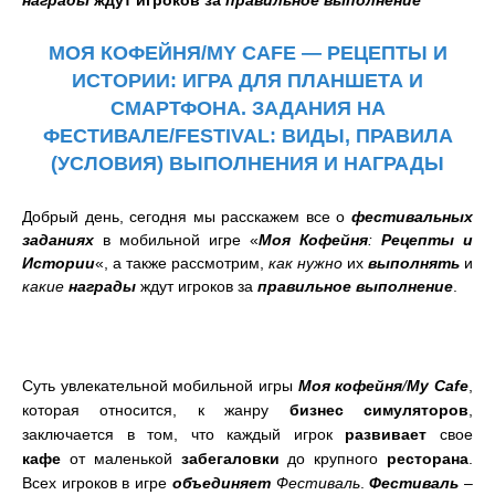
награды
ждут игроков за
правильное выполнение
МОЯ КОФЕЙНЯ/MY CAFE — РЕЦЕПТЫ И
ИСТОРИИ:
ИГРА ДЛЯ ПЛАНШЕТА И
СМАРТФОНА. ЗАДАНИЯ НА
ФЕСТИВАЛЕ/FESTIVAL: ВИДЫ, ПРАВИЛА
(УСЛОВИЯ) ВЫПОЛНЕНИЯ И НАГРАДЫ
Добрый день, сегодня мы расскажем
все о
фестивальных
заданиях
в мобильной игре «
Моя Кофейня
:
Рецепты и
Истории
«, а также рассмотрим,
как нужно
их
выполнять
и
какие
награды
ждут игроков за
правильное
выполнение
.
Суть увлекательной мобильной игры
Моя кофейня
/
My Cafe
,
которая относится, к жанру
бизнес симуляторов
,
заключается в том, что каждый игрок
развивает
свое
кафе
от маленькой
забегаловки
до крупного
ресторана
.
Всех игроков в игре
объединяет
Фестиваль
.
Фестиваль
–