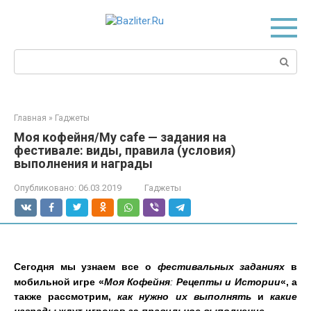
Перейти
к
контенту
Поиск:
Главная
»
Гаджеты
Моя кофейня/My cafe — задания на
фестивале: виды, правила (условия)
выполнения и награды
Опубликовано:
06.03.2019
Гаджеты
Сегодня мы узнаем все о
фестивальных
заданиях
в
мобильной игре «
Моя Кофейня
:
Рецепты и Истории
«, а
также рассмотрим,
как нужно их выполнять
и
какие