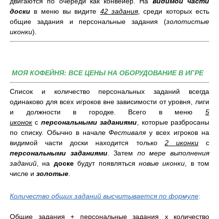
двигаются по очереди как конвейер. На
видимой части
доски
в меню вы видите
42 задания
, среди которых есть
общие задания и персональные задания (
золотистые
иконки
).
МОЯ КОФЕЙНЯ: ВСЕ ЦЕНЫ НА ОБОРУДОВАНИЕ В ИГРЕ
Список и количество персональных заданий всегда
одинаково для всех игроков вне зависимости от уровня, лиги
и должности в городке. Всего в меню
5
иконок
с
персональными заданиями
, которые разбросаны
по списку. Обычно в начале
Фестиваля
у всех игроков на
видимой части доски находится только
2 иконки
с
персональными заданиями
. Затем
по мере выполнения
заданий
, на
доске
будут появляться
новые иконки
, в том
числе и
золотые
.
Количество общих заданий высчитывается по формуле
:
Общие задания + персональные задания х количество