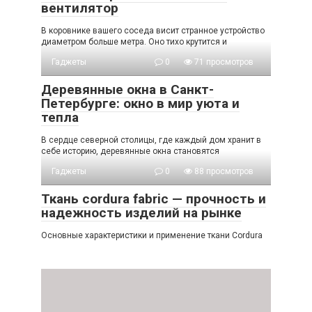
вентилятор
В коровнике вашего соседа висит странное устройство
диаметром больше метра. Оно тихо крутится и
Гаджеты
0
71 просмотров
Деревянные окна в Санкт-
Петербурге: окно в мир уюта и
тепла
В сердце северной столицы, где каждый дом хранит в
себе историю, деревянные окна становятся
Гаджеты
0
88 просмотров
Ткань cordura fabric — прочность и
надежность изделий на рынке
Основные характеристики и применение ткани Cordura
Гаджеты
0
67 просмотров
Американский диван: воплощение
комфорта и стиля