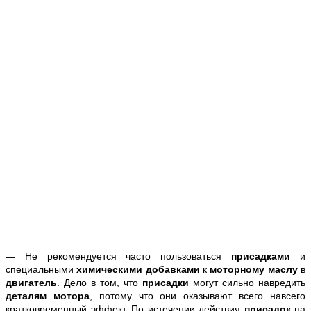
— Не рекомендуется часто пользоваться
присадками
и
специальными
химическими добавками
к
моторному маслу
в
двигатель
. Дело в том, что
присадки
могут сильно навредить
деталям мотора
, потому что они оказывают всего навсего
кратковременный эффект. По истечении действия
присадок
на