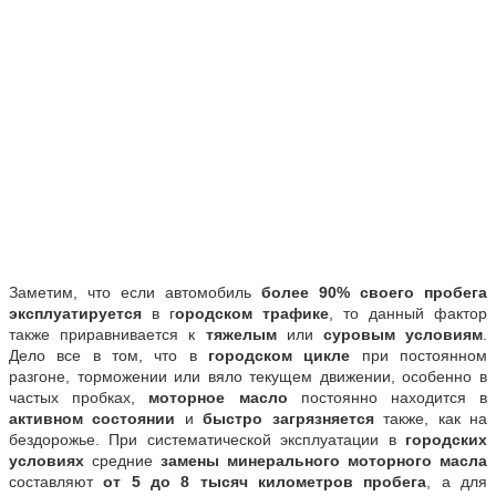
Заметим, что если автомобиль
более 90% своего пробега
эксплуатируется
в г
ородском трафике
, то данный фактор
также приравнивается к
тяжелым
или
суровым условиям
.
Дело все в том, что в
городском цикле
при постоянном
разгоне, торможении или вяло текущем движении, особенно в
частых пробках,
моторное масло
постоянно находится в
активном состоянии
и
быстро загрязняется
также, как на
бездорожье. При систематической эксплуатации в
городских
условиях
средние
замены минерального моторного масла
составляют
от 5 до 8 тысяч километров пробега
, а для