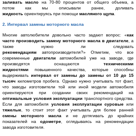
заливать масло
на 70-80 процентов от общего объема, а
потом как мы описывали ранее, доливать
жидкость
ориентируясь при помощи
масляного щупа
.
2. Интервал замены моторного масла
Многие автолюбители довольно часто задают вопрос: «
как
часто производить замену моторного масла в двигателе
, а
также нужно ли следовать
рекомендациям
автопроизводителя?» Отметим, что все
современные
двигатели
автомобилей уже на заводе, где
производятся оснащаются
техническими
жидкостями
повышенного качества, которые способны
выдерживать
интервал от замены до замены
от 10 до 15
тысяч
километров пробега. Однако нужно учитывать тот факт,
что заводы изготовители той или иной модели автомобиля
ориентируются при создании своих рекомендаций на
оптимальные условия эксплуатации
транспортного средства.
Если
для автомобиля
условия эксплуатации суровые
или
тяжелые
, то стоит этот факт учитывать для более ранней
смены моторного масла
и не дотягивать до крайних
показателей на
одометре
, оглядываясь на рекомендации
завода изготовителя.