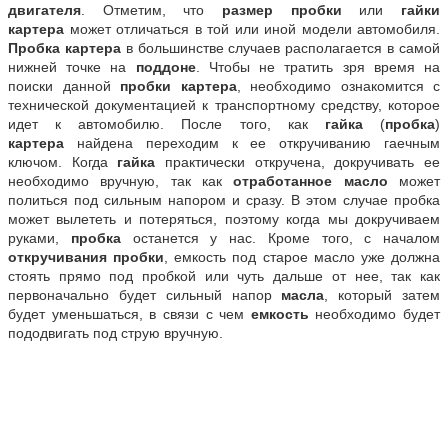
двигателя
. Отметим, что
размер пробки
или
гайки
картера
может отличаться в той или иной модели автомобиля.
Пробка картера
в большинстве случаев располагается в самой
нижней точке на
поддоне
. Чтобы не тратить зря время на
поиски данной
пробки картера
, необходимо ознакомится с
технической документацией к транспортному средству, которое
идет к автомобилю. После того, как
гайка
(
пробка
)
картера
найдена переходим к ее откручиванию гаечным
ключом. Когда
гайка
практически откручена, докручивать ее
необходимо вручную, так как
отработанное масло
может
политься под сильным напором и сразу. В этом случае пробка
может вылететь и потеряться, поэтому когда мы докручиваем
руками,
пробка
останется у нас. Кроме того, с началом
откручивания пробки
, емкость под старое масло уже должна
стоять прямо под пробкой или чуть дальше от нее, так как
первоначально будет сильный напор
масла
, который затем
будет уменьшаться, в связи с чем
емкость
необходимо будет
пододвигать под струю вручную.