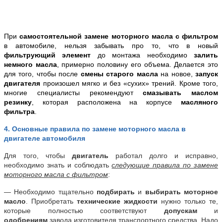
При
самостоятельной замене моторного масла с фильтром
в автомобиле, нельзя забывать про то, что в новый
фильтрующий элемент
до монтажа необходимо
залить
немного масла
, примерно половину его объема. Делается это
для того, чтобы после
смены старого масла
на новое,
запуск
двигателя
произошел мягко и без «сухих» трений. Кроме того,
многие специалисты рекомендуют
смазывать маслом
резинку
, которая расположена на корпусе
масляного
фильтра
.
4. Основные правила по замене моторного масла в
двигателе автомобиля
Для того, чтобы
двигатель
работал долго и исправно,
необходимо знать и соблюдать
следующие правила по замене
моторного масла с фильтром
:
— Необходимо тщательно
подбирать
и
выбирать моторное
масло
. Приобретать
технические жидкости
нужно только те,
которые полностью соответствуют
допускам
и
одобрениям
завода изготовителя транспортного средства. Надо