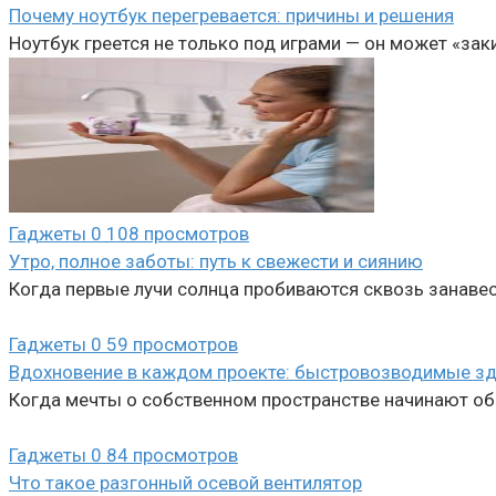
Почему ноутбук перегревается: причины и решения
Ноутбук греется не только под играми — он может «зак
Гаджеты
0
108 просмотров
Утро, полное заботы: путь к свежести и сиянию
Когда первые лучи солнца пробиваются сквозь занавес
Гаджеты
0
59 просмотров
Вдохновение в каждом проекте: быстровозводимые зд
Когда мечты о собственном пространстве начинают обр
Гаджеты
0
84 просмотров
Что такое разгонный осевой вентилятор