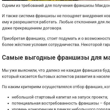
Одним из требований для получения франшизы Макдон
И также система франшизы не поощряет внедрения нов
ему и разрешается работать. Любые отклонения для л
даже прекращением договора.
Приобретая франшизу, стоит подумать и о возможности
более жёсткие условия сотрудничества. Некоторой гар
Самые выгодные франшизы для мал
Мы уже выяснили, что далеко не каждая франшиза буд
который касается бытовых аспектов развития в населе
По каким критериям осуществлялся отбор франшиз, к
небольшой стартовый капитал на запуск проекта;
потенциальная востребованность франшизы – бра
уровень конкуренции в рамках небольшого города