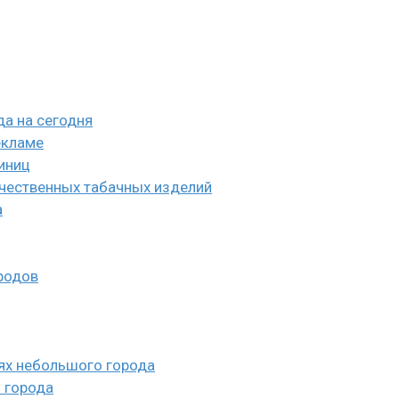
а на сегодня
екламе
иниц
ачественных табачных изделий
а
родов
ях небольшого города
 города