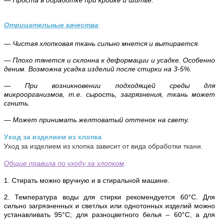
— Проста в обработке при кройке и шитье.
Отрицательные качества
:
— Чистая хлопковая ткань сильно мнется и вытирается.
— Плохо тянется и склонна к деформации и усадке. Особенно
деним. Возможна усадка изделий после стирки на 3-5%.
— При возникновении подходящей среды для
микроорганизмов, т.е. сырость, загрязнения, ткань может
сгнить.
— Может принимать желтоватый оттенок на свету.
Уход за изделием из хлопка
Уход за изделием из хлопка зависит от вида обработки ткани.
Общие правила по уходу за хлопком
:
1. Стирать можно вручную и в стиральной машине.
2. Температура воды для стирки рекомендуется 60°С. Для
сильно загрязненных и светлых или однотонных изделий можно
устанавливать 95°С; для разноцветного белья – 60°С, а для