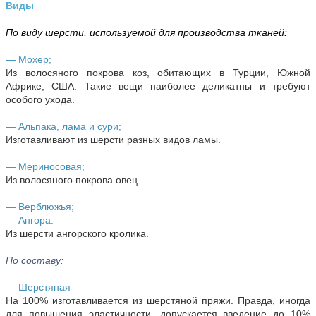
Виды
По виду шерсти, используемой для производства тканей
:
— Мохер;
Из волосяного покрова коз, обитающих в Турции, Южной
Африке, США. Такие вещи наиболее деликатны и требуют
особого ухода.
— Альпака, лама и сури;
Изготавливают из шерсти разных видов ламы.
— Мериносовая;
Из волосяного покрова овец.
— Верблюжья;
— Ангора.
Из шерсти ангорского кролика.
По составу
:
— Шерстяная
На 100% изготавливается из шерстяной пряжи. Правда, иногда
для повышения эластичности, допускается введение до 10%