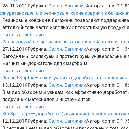
28.01.2021
Рубрика:
Салон. Багажник
Автор:
admin
0
1 8
Резиновые коврики в багажник позволяют поддерживать
автолюбители часто используют текстильную продукци
Читать полностью
Распаковка/тестирование автотоваров с Aliexpress: mi
27.12.2019
Рубрика:
Салон. Багажник
Автор:
admin
0
1 3
Сегодня мы распакуем и протестируем универсальные ав
магнитный держатель для смартфона
Читать полностью
Renault Kaptur — как улучшить (доработать) салонные
13.12.2019
Рубрика:
Салон. Багажник
Автор:
admin
0
1 8
В видео обзоре мы узнаем, как эффективно доработать
подручных материалов и инструментов
Читать полностью
Kia Sportage — доработка (улучшение) салонных авток
12.12.2019
Рубрика:
Салон. Багажник
Автор:
admin
0
1 7
В сегодняшнем видео обзоре мы расскажем о том, как 